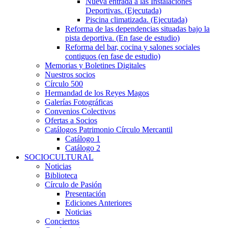
Nueva entrada a las Instalaciones
Deportivas. (Ejecutada)
Piscina climatizada. (Ejecutada)
Reforma de las dependencias situadas bajo la
pista deportiva. (En fase de estudio)
Reforma del bar, cocina y salones sociales
contiguos (en fase de estudio)
Memorias y Boletines Digitales
Nuestros socios
Círculo 500
Hermandad de los Reyes Magos
Galerías Fotográficas
Convenios Colectivos
Ofertas a Socios
Catálogos Patrimonio Círculo Mercantil
Catálogo 1
Catálogo 2
SOCIOCULTURAL
Noticias
Biblioteca
Círculo de Pasión
Presentación
Ediciones Anteriores
Noticias
Conciertos