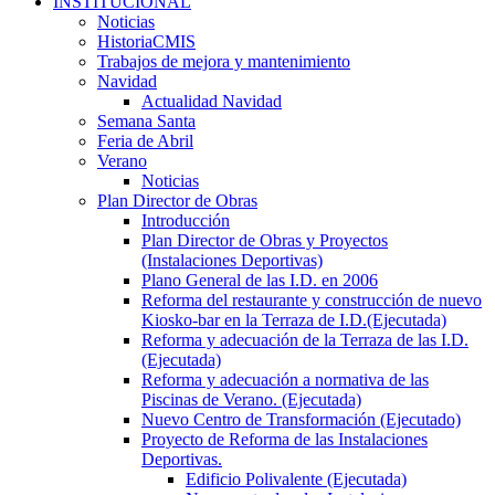
INSTITUCIONAL
Noticias
HistoriaCMIS
Trabajos de mejora y mantenimiento
Navidad
Actualidad Navidad
Semana Santa
Feria de Abril
Verano
Noticias
Plan Director de Obras
Introducción
Plan Director de Obras y Proyectos
(Instalaciones Deportivas)
Plano General de las I.D. en 2006
Reforma del restaurante y construcción de nuevo
Kiosko-bar en la Terraza de I.D.(Ejecutada)
Reforma y adecuación de la Terraza de las I.D.
(Ejecutada)
Reforma y adecuación a normativa de las
Piscinas de Verano. (Ejecutada)
Nuevo Centro de Transformación (Ejecutado)
Proyecto de Reforma de las Instalaciones
Deportivas.
Edificio Polivalente (Ejecutada)