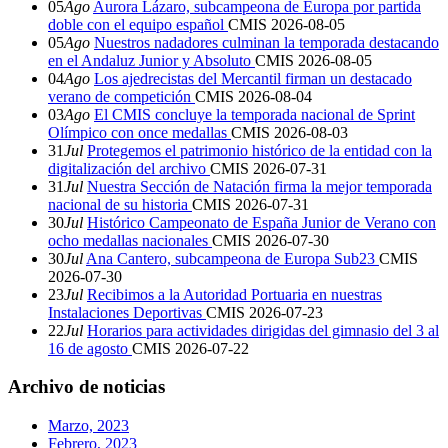
05
Ago
Aurora Lázaro, subcampeona de Europa por partida
doble con el equipo español
CMIS
2026-08-05
05
Ago
Nuestros nadadores culminan la temporada destacando
en el Andaluz Junior y Absoluto
CMIS
2026-08-05
04
Ago
Los ajedrecistas del Mercantil firman un destacado
verano de competición
CMIS
2026-08-04
03
Ago
El CMIS concluye la temporada nacional de Sprint
Olímpico con once medallas
CMIS
2026-08-03
31
Jul
Protegemos el patrimonio histórico de la entidad con la
digitalización del archivo
CMIS
2026-07-31
31
Jul
Nuestra Sección de Natación firma la mejor temporada
nacional de su historia
CMIS
2026-07-31
30
Jul
Histórico Campeonato de España Junior de Verano con
ocho medallas nacionales
CMIS
2026-07-30
30
Jul
Ana Cantero, subcampeona de Europa Sub23
CMIS
2026-07-30
23
Jul
Recibimos a la Autoridad Portuaria en nuestras
Instalaciones Deportivas
CMIS
2026-07-23
22
Jul
Horarios para actividades dirigidas del gimnasio del 3 al
16 de agosto
CMIS
2026-07-22
Archivo de noticias
Marzo, 2023
Febrero, 2023