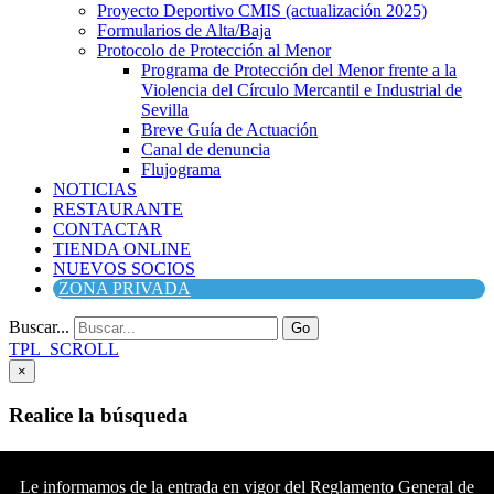
Proyecto Deportivo CMIS (actualización 2025)
Formularios de Alta/Baja
Protocolo de Protección al Menor
Programa de Protección del Menor frente a la
Violencia del Círculo Mercantil e Industrial de
Sevilla
Breve Guía de Actuación
Canal de denuncia
Flujograma
NOTICIAS
RESTAURANTE
CONTACTAR
TIENDA ONLINE
NUEVOS SOCIOS
ZONA PRIVADA
Buscar...
Go
TPL_SCROLL
×
Realice la búsqueda
Buscar
Buscar
Le informamos de la entrada en vigor del Reglamento General de