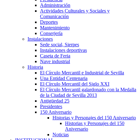
Administración
Actividades Culturales y Sociales y
Comunicación
Deportes
Mantenimiento
Conserjería
Instalaciones
Sede social, Sierpes
Instalaciones deportivas
Caseta de Feria
Nave industrial
Historia
El Círculo Mercantil e Industrial de Sevilla
Una Entidad Centenaria
El Círculo Mercantil del Siglo XXI
El Círculo Mercantil galardonado con la Medalla
de la Ciudad de Sevilla 2013
Antigüedad 25
Presidentes
150 Aniversario
Historias y Personajes del 150 Aniversario
Historias y Personajes del 150
Aniversario
Noticias