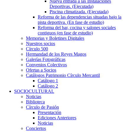
Nueva entrada a las Instalaciones
Deportivas. (Ejecutada)
Piscina climatizada. (Ejecutada)
Reforma de las dependencias situadas bajo la
pista deportiva. (En fase de estudio)
Reforma del bar, cocina y salones sociales
contiguos (en fase de estudio)
Memorias y Boletines Digitales
Nuestros socios
Círculo 500
Hermandad de los Reyes Magos
Galerías Fotográficas
Convenios Colectivos
Ofertas a Socios
Catálogos Patrimonio Círculo Mercantil
Catálogo 1
Catálogo 2
SOCIOCULTURAL
Noticias
Biblioteca
Círculo de Pasión
Presentación
Ediciones Anteriores
Noticias
Conciertos