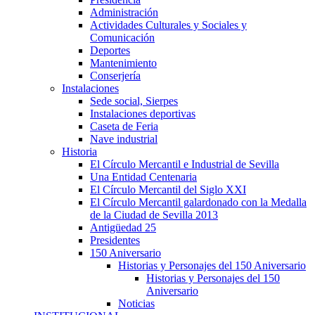
Administración
Actividades Culturales y Sociales y
Comunicación
Deportes
Mantenimiento
Conserjería
Instalaciones
Sede social, Sierpes
Instalaciones deportivas
Caseta de Feria
Nave industrial
Historia
El Círculo Mercantil e Industrial de Sevilla
Una Entidad Centenaria
El Círculo Mercantil del Siglo XXI
El Círculo Mercantil galardonado con la Medalla
de la Ciudad de Sevilla 2013
Antigüedad 25
Presidentes
150 Aniversario
Historias y Personajes del 150 Aniversario
Historias y Personajes del 150
Aniversario
Noticias