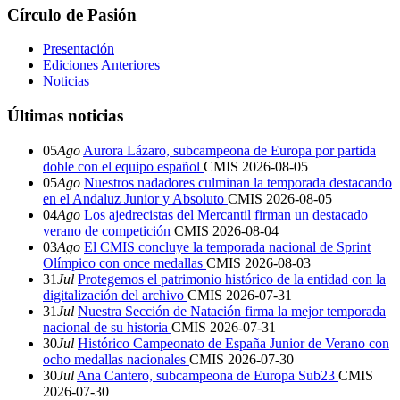
Círculo de Pasión
Presentación
Ediciones Anteriores
Noticias
Últimas noticias
05
Ago
Aurora Lázaro, subcampeona de Europa por partida
doble con el equipo español
CMIS
2026-08-05
05
Ago
Nuestros nadadores culminan la temporada destacando
en el Andaluz Junior y Absoluto
CMIS
2026-08-05
04
Ago
Los ajedrecistas del Mercantil firman un destacado
verano de competición
CMIS
2026-08-04
03
Ago
El CMIS concluye la temporada nacional de Sprint
Olímpico con once medallas
CMIS
2026-08-03
31
Jul
Protegemos el patrimonio histórico de la entidad con la
digitalización del archivo
CMIS
2026-07-31
31
Jul
Nuestra Sección de Natación firma la mejor temporada
nacional de su historia
CMIS
2026-07-31
30
Jul
Histórico Campeonato de España Junior de Verano con
ocho medallas nacionales
CMIS
2026-07-30
30
Jul
Ana Cantero, subcampeona de Europa Sub23
CMIS
2026-07-30