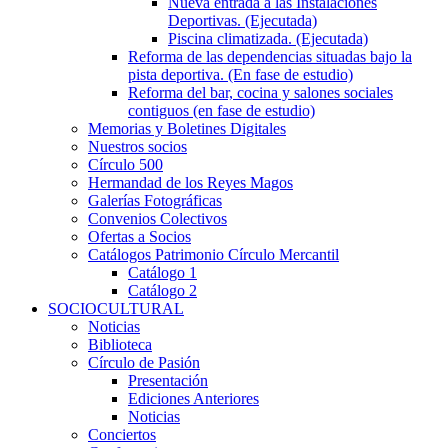
Nueva entrada a las Instalaciones
Deportivas. (Ejecutada)
Piscina climatizada. (Ejecutada)
Reforma de las dependencias situadas bajo la
pista deportiva. (En fase de estudio)
Reforma del bar, cocina y salones sociales
contiguos (en fase de estudio)
Memorias y Boletines Digitales
Nuestros socios
Círculo 500
Hermandad de los Reyes Magos
Galerías Fotográficas
Convenios Colectivos
Ofertas a Socios
Catálogos Patrimonio Círculo Mercantil
Catálogo 1
Catálogo 2
SOCIOCULTURAL
Noticias
Biblioteca
Círculo de Pasión
Presentación
Ediciones Anteriores
Noticias
Conciertos