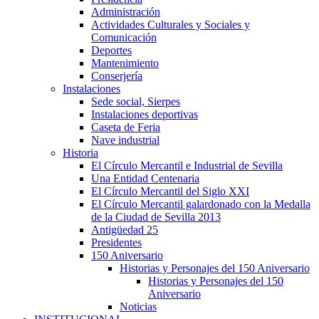
Administración
Actividades Culturales y Sociales y
Comunicación
Deportes
Mantenimiento
Conserjería
Instalaciones
Sede social, Sierpes
Instalaciones deportivas
Caseta de Feria
Nave industrial
Historia
El Círculo Mercantil e Industrial de Sevilla
Una Entidad Centenaria
El Círculo Mercantil del Siglo XXI
El Círculo Mercantil galardonado con la Medalla
de la Ciudad de Sevilla 2013
Antigüedad 25
Presidentes
150 Aniversario
Historias y Personajes del 150 Aniversario
Historias y Personajes del 150
Aniversario
Noticias