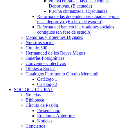
Nueva entrada a las Instalaciones
Deportivas. (Ejecutada)
Piscina climatizada. (Ejecutada)
Reforma de las dependencias situadas bajo la
pista deportiva. (En fase de estudio)
Reforma del bar, cocina y salones sociales
contiguos (en fase de estudio)
Memorias y Boletines Digitales
Nuestros socios
Círculo 500
Hermandad de los Reyes Magos
Galerías Fotográficas
Convenios Colectivos
Ofertas a Socios
Catálogos Patrimonio Círculo Mercantil
Catálogo 1
Catálogo 2
SOCIOCULTURAL
Noticias
Biblioteca
Círculo de Pasión
Presentación
Ediciones Anteriores
Noticias
Conciertos