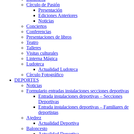
Círculo de Pasión
Presentación
Ediciones Anteriores
Noticias
Conciertos
Conferencias
Presentaciones de libros
Teatro
Talleres
Visitas culturales
Linterna Mágica
Ludoteca
Actualidad Ludoteca
Círculo Fotográfico
DEPORTES
Noticias
Formulario entradas instalaciones secciones deportivas
Entrada instalaciones deportivas – Secciones
Deportivas
Entrada instalaciones deportivas – Familiares de
deportistas
Ajedrez
Actualidad Deportiva
Baloncesto
Actualidad Deportiva