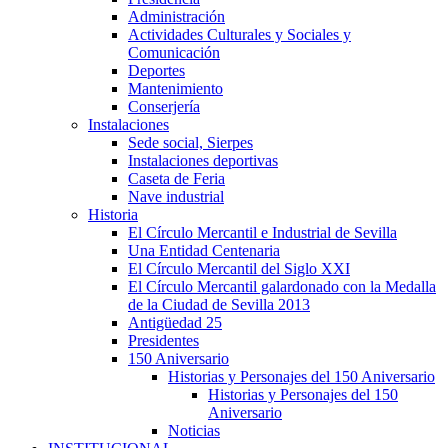
Administración
Actividades Culturales y Sociales y
Comunicación
Deportes
Mantenimiento
Conserjería
Instalaciones
Sede social, Sierpes
Instalaciones deportivas
Caseta de Feria
Nave industrial
Historia
El Círculo Mercantil e Industrial de Sevilla
Una Entidad Centenaria
El Círculo Mercantil del Siglo XXI
El Círculo Mercantil galardonado con la Medalla
de la Ciudad de Sevilla 2013
Antigüedad 25
Presidentes
150 Aniversario
Historias y Personajes del 150 Aniversario
Historias y Personajes del 150
Aniversario
Noticias