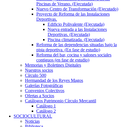
Piscinas de Verano. (Ejecutada)
Nuevo Centro de Transformación (Ejecutado)
Proyecto de Reforma de las Instalaciones
Deportivas.
Edificio Polivalente (Ejecutada)
Nueva entrada a las Instalaciones
Deportivas. (Ejecutada)
Piscina climatizada. (Ejecutada)
Reforma de las dependencias situadas bajo la
pista deportiva. (En fase de estudio)
Reforma del bar, cocina y salones sociales
contiguos (en fase de estudio)
Memorias y Boletines Digitales
Nuestros socios
Círculo 500
Hermandad de los Reyes Magos
Galerías Fotográficas
Convenios Colectivos
Ofertas a Socios
Catálogos Patrimonio Círculo Mercantil
Catálogo 1
Catálogo 2
SOCIOCULTURAL
Noticias
Biblioteca