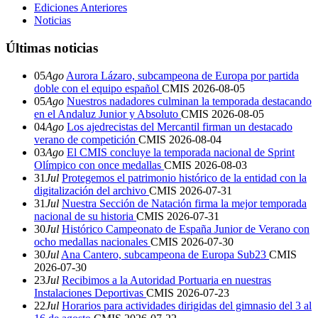
Ediciones Anteriores
Noticias
Últimas noticias
05
Ago
Aurora Lázaro, subcampeona de Europa por partida
doble con el equipo español
CMIS
2026-08-05
05
Ago
Nuestros nadadores culminan la temporada destacando
en el Andaluz Junior y Absoluto
CMIS
2026-08-05
04
Ago
Los ajedrecistas del Mercantil firman un destacado
verano de competición
CMIS
2026-08-04
03
Ago
El CMIS concluye la temporada nacional de Sprint
Olímpico con once medallas
CMIS
2026-08-03
31
Jul
Protegemos el patrimonio histórico de la entidad con la
digitalización del archivo
CMIS
2026-07-31
31
Jul
Nuestra Sección de Natación firma la mejor temporada
nacional de su historia
CMIS
2026-07-31
30
Jul
Histórico Campeonato de España Junior de Verano con
ocho medallas nacionales
CMIS
2026-07-30
30
Jul
Ana Cantero, subcampeona de Europa Sub23
CMIS
2026-07-30
23
Jul
Recibimos a la Autoridad Portuaria en nuestras
Instalaciones Deportivas
CMIS
2026-07-23
22
Jul
Horarios para actividades dirigidas del gimnasio del 3 al