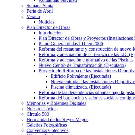
Actualidad Navidad
Semana Santa
Feria de Abril
Verano
Noticias
Plan Director de Obras
Introducción
Plan Director de Obras y Proyectos (Instalaciones
Plano General de las I.D. en 2006
Reforma del restaurante y construcción de nuevo K
Reforma y adecuación de la Terraza de las I.D. (E
Reforma y adecuación a normativa de las Piscinas 
Nuevo Centro de Transformación (Ejecutado)
Proyecto de Reforma de las Instalaciones Deportiv
Edificio Polivalente (Ejecutada)
Nueva entrada a las Instalaciones Deportivas
Piscina climatizada. (Ejecutada)
Reforma de las dependencias situadas bajo la pista 
Reforma del bar, cocina y salones sociales contiguo
Memorias y Boletines Digitales
Nuestros socios
Círculo 500
Hermandad de los Reyes Magos
Galerías Fotográficas
Convenios Colectivos