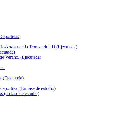
 Deportivas)
iosko-bar en la Terraza de I.D.(Ejecutada)
jecutada)
de Verano. (Ejecutada)
as.
. (Ejecutada)
deportiva. (En fase de estudio)
s (en fase de estudio)