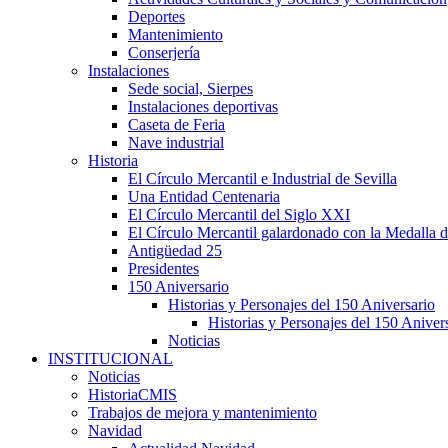
Deportes
Mantenimiento
Conserjería
Instalaciones
Sede social, Sierpes
Instalaciones deportivas
Caseta de Feria
Nave industrial
Historia
El Círculo Mercantil e Industrial de Sevilla
Una Entidad Centenaria
El Círculo Mercantil del Siglo XXI
El Círculo Mercantil galardonado con la Medalla d
Antigüedad 25
Presidentes
150 Aniversario
Historias y Personajes del 150 Aniversario
Historias y Personajes del 150 Aniver
Noticias
INSTITUCIONAL
Noticias
HistoriaCMIS
Trabajos de mejora y mantenimiento
Navidad