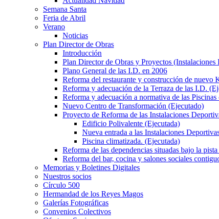
Actualidad Navidad
Semana Santa
Feria de Abril
Verano
Noticias
Plan Director de Obras
Introducción
Plan Director de Obras y Proyectos (Instalaciones
Plano General de las I.D. en 2006
Reforma del restaurante y construcción de nuevo K
Reforma y adecuación de la Terraza de las I.D. (E
Reforma y adecuación a normativa de las Piscinas 
Nuevo Centro de Transformación (Ejecutado)
Proyecto de Reforma de las Instalaciones Deportiv
Edificio Polivalente (Ejecutada)
Nueva entrada a las Instalaciones Deportivas
Piscina climatizada. (Ejecutada)
Reforma de las dependencias situadas bajo la pista 
Reforma del bar, cocina y salones sociales contiguo
Memorias y Boletines Digitales
Nuestros socios
Círculo 500
Hermandad de los Reyes Magos
Galerías Fotográficas
Convenios Colectivos