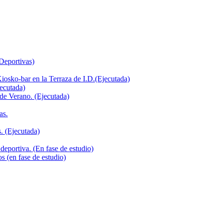
 Deportivas)
iosko-bar en la Terraza de I.D.(Ejecutada)
jecutada)
de Verano. (Ejecutada)
as.
. (Ejecutada)
deportiva. (En fase de estudio)
s (en fase de estudio)