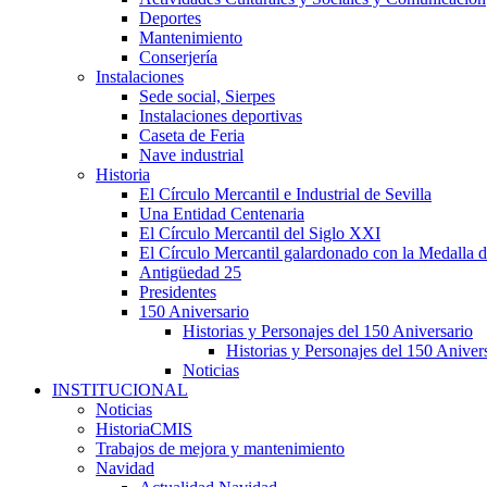
Deportes
Mantenimiento
Conserjería
Instalaciones
Sede social, Sierpes
Instalaciones deportivas
Caseta de Feria
Nave industrial
Historia
El Círculo Mercantil e Industrial de Sevilla
Una Entidad Centenaria
El Círculo Mercantil del Siglo XXI
El Círculo Mercantil galardonado con la Medalla d
Antigüedad 25
Presidentes
150 Aniversario
Historias y Personajes del 150 Aniversario
Historias y Personajes del 150 Aniver
Noticias
INSTITUCIONAL
Noticias
HistoriaCMIS
Trabajos de mejora y mantenimiento
Navidad