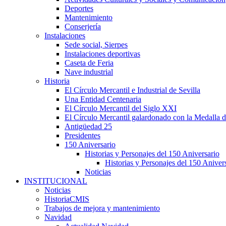
Deportes
Mantenimiento
Conserjería
Instalaciones
Sede social, Sierpes
Instalaciones deportivas
Caseta de Feria
Nave industrial
Historia
El Círculo Mercantil e Industrial de Sevilla
Una Entidad Centenaria
El Círculo Mercantil del Siglo XXI
El Círculo Mercantil galardonado con la Medalla d
Antigüedad 25
Presidentes
150 Aniversario
Historias y Personajes del 150 Aniversario
Historias y Personajes del 150 Aniver
Noticias
INSTITUCIONAL
Noticias
HistoriaCMIS
Trabajos de mejora y mantenimiento
Navidad