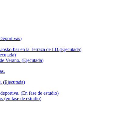
 Deportivas)
iosko-bar en la Terraza de I.D.(Ejecutada)
jecutada)
de Verano. (Ejecutada)
as.
. (Ejecutada)
deportiva. (En fase de estudio)
s (en fase de estudio)