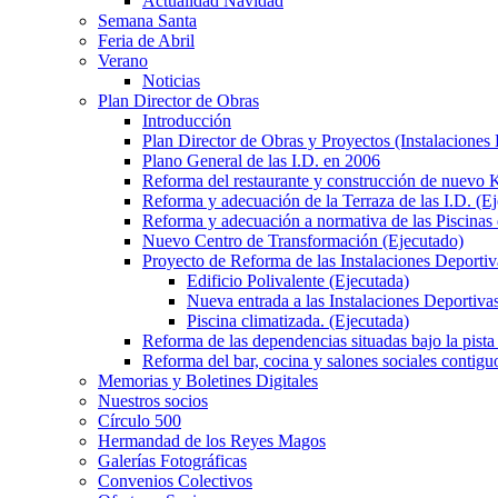
Actualidad Navidad
Semana Santa
Feria de Abril
Verano
Noticias
Plan Director de Obras
Introducción
Plan Director de Obras y Proyectos (Instalaciones
Plano General de las I.D. en 2006
Reforma del restaurante y construcción de nuevo K
Reforma y adecuación de la Terraza de las I.D. (E
Reforma y adecuación a normativa de las Piscinas 
Nuevo Centro de Transformación (Ejecutado)
Proyecto de Reforma de las Instalaciones Deportiv
Edificio Polivalente (Ejecutada)
Nueva entrada a las Instalaciones Deportivas
Piscina climatizada. (Ejecutada)
Reforma de las dependencias situadas bajo la pista 
Reforma del bar, cocina y salones sociales contiguo
Memorias y Boletines Digitales
Nuestros socios
Círculo 500
Hermandad de los Reyes Magos
Galerías Fotográficas
Convenios Colectivos