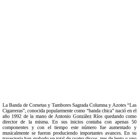
La Banda de Cornetas y Tambores Sagrada Columna y Azotes “Las
Cigarreras”, conocida popularmente como “banda chica” nació en el
año 1992 de la mano de Antonio González Ríos quedando como
director de la misma. En sus inicios contaba con apenas 50
componentes y con el tiempo este número fue aumentado y
musicalmente se fueron produciendo importantes avances. En su
trayectoria han grabado un total de cuatro discos, tres de lento y uno