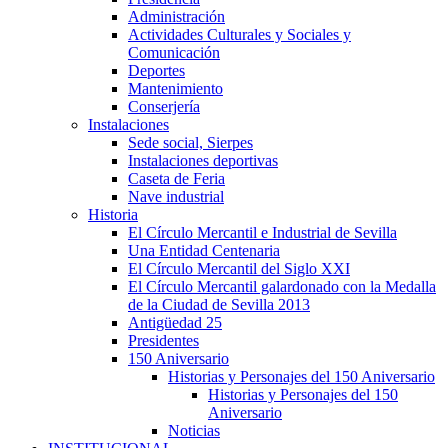
Administración
Actividades Culturales y Sociales y
Comunicación
Deportes
Mantenimiento
Conserjería
Instalaciones
Sede social, Sierpes
Instalaciones deportivas
Caseta de Feria
Nave industrial
Historia
El Círculo Mercantil e Industrial de Sevilla
Una Entidad Centenaria
El Círculo Mercantil del Siglo XXI
El Círculo Mercantil galardonado con la Medalla
de la Ciudad de Sevilla 2013
Antigüedad 25
Presidentes
150 Aniversario
Historias y Personajes del 150 Aniversario
Historias y Personajes del 150
Aniversario
Noticias