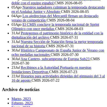
doble con el equipo español
CMIS
2026-08-05
05
Ago
Nuestros nadadores culminan la temporada destacando
en el Andaluz Junior y Absoluto
CMIS
2026-08-05
04
Ago
Los ajedrecistas del Mercantil firman un destacado
verano de competición
CMIS
2026-08-04
03
Ago
El CMIS concluye la temporada nacional de Sprint
Olímpico con once medallas
CMIS
2026-08-03
31
Jul
Protegemos el patrimonio histórico de la entidad con la
digitalización del archivo
CMIS
2026-07-31
31
Jul
Nuestra Sección de Natación firma la mejor temporada
nacional de su historia
CMIS
2026-07-31
30
Jul
Histórico Campeonato de España Junior de Verano con
ocho medallas nacionales
CMIS
2026-07-30
30
Jul
Ana Cantero, subcampeona de Europa Sub23
CMIS
2026-07-30
23
Jul
Recibimos a la Autoridad Portuaria en nuestras
Instalaciones Deportivas
CMIS
2026-07-23
22
Jul
Horarios para actividades dirigidas del gimnasio del 3 al
16 de agosto
CMIS
2026-07-22
Archivo de noticias
Marzo, 2023
Febrero, 2023