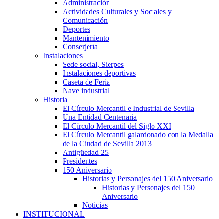
Administración
Actividades Culturales y Sociales y
Comunicación
Deportes
Mantenimiento
Conserjería
Instalaciones
Sede social, Sierpes
Instalaciones deportivas
Caseta de Feria
Nave industrial
Historia
El Círculo Mercantil e Industrial de Sevilla
Una Entidad Centenaria
El Círculo Mercantil del Siglo XXI
El Círculo Mercantil galardonado con la Medalla
de la Ciudad de Sevilla 2013
Antigüedad 25
Presidentes
150 Aniversario
Historias y Personajes del 150 Aniversario
Historias y Personajes del 150
Aniversario
Noticias
INSTITUCIONAL