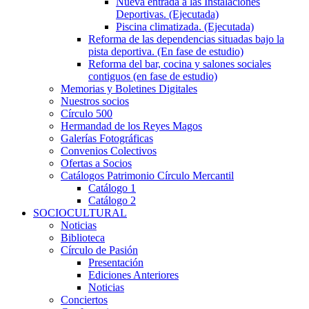
Nueva entrada a las Instalaciones
Deportivas. (Ejecutada)
Piscina climatizada. (Ejecutada)
Reforma de las dependencias situadas bajo la
pista deportiva. (En fase de estudio)
Reforma del bar, cocina y salones sociales
contiguos (en fase de estudio)
Memorias y Boletines Digitales
Nuestros socios
Círculo 500
Hermandad de los Reyes Magos
Galerías Fotográficas
Convenios Colectivos
Ofertas a Socios
Catálogos Patrimonio Círculo Mercantil
Catálogo 1
Catálogo 2
SOCIOCULTURAL
Noticias
Biblioteca
Círculo de Pasión
Presentación
Ediciones Anteriores
Noticias
Conciertos