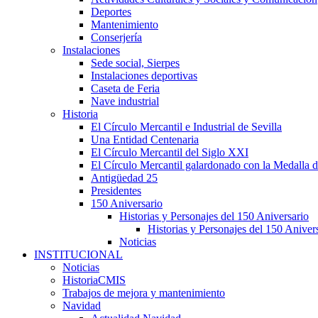
Deportes
Mantenimiento
Conserjería
Instalaciones
Sede social, Sierpes
Instalaciones deportivas
Caseta de Feria
Nave industrial
Historia
El Círculo Mercantil e Industrial de Sevilla
Una Entidad Centenaria
El Círculo Mercantil del Siglo XXI
El Círculo Mercantil galardonado con la Medalla d
Antigüedad 25
Presidentes
150 Aniversario
Historias y Personajes del 150 Aniversario
Historias y Personajes del 150 Aniver
Noticias
INSTITUCIONAL
Noticias
HistoriaCMIS
Trabajos de mejora y mantenimiento
Navidad