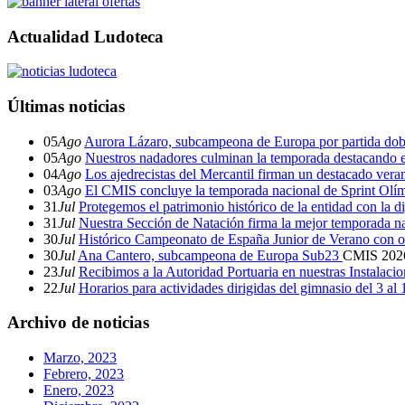
Actualidad Ludoteca
Últimas noticias
05
Ago
Aurora Lázaro, subcampeona de Europa por partida dob
05
Ago
Nuestros nadadores culminan la temporada destacando 
04
Ago
Los ajedrecistas del Mercantil firman un destacado ver
03
Ago
El CMIS concluye la temporada nacional de Sprint Olí
31
Jul
Protegemos el patrimonio histórico de la entidad con la d
31
Jul
Nuestra Sección de Natación firma la mejor temporada na
30
Jul
Histórico Campeonato de España Junior de Verano con o
30
Jul
Ana Cantero, subcampeona de Europa Sub23
CMIS
202
23
Jul
Recibimos a la Autoridad Portuaria en nuestras Instalaci
22
Jul
Horarios para actividades dirigidas del gimnasio del 3 al
Archivo de noticias
Marzo, 2023
Febrero, 2023
Enero, 2023