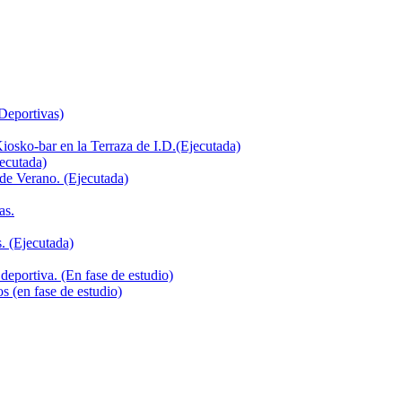
 Deportivas)
iosko-bar en la Terraza de I.D.(Ejecutada)
jecutada)
de Verano. (Ejecutada)
as.
. (Ejecutada)
deportiva. (En fase de estudio)
s (en fase de estudio)