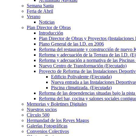
Actualidad Navidad
Semana Santa
Feria de Abril
Verano
Noticias
Plan Director de Obras
Introducción
Plan Director de Obras y Proyectos (Instalaciones
Plano General de las I.D. en 2006
Reforma del restaurante y construcción de nuevo K
Reforma y adecuación de la Terraza de las I.D. (E
Reforma y adecuación a normativa de las Piscinas 
Nuevo Centro de Transformación (Ejecutado)
Proyecto de Reforma de las Instalaciones Deportiv
Edificio Polivalente (Ejecutada)
Nueva entrada a las Instalaciones Deportivas
Piscina climatizada. (Ejecutada)
Reforma de las dependencias situadas bajo la pista 
Reforma del bar, cocina y salones sociales contiguo
Memorias y Boletines Digitales
Nuestros socios
Círculo 500
Hermandad de los Reyes Magos
Galerías Fotográficas
Convenios Colectivos