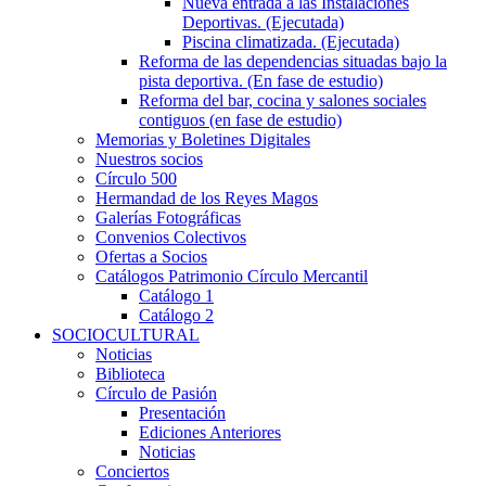
Nueva entrada a las Instalaciones
Deportivas. (Ejecutada)
Piscina climatizada. (Ejecutada)
Reforma de las dependencias situadas bajo la
pista deportiva. (En fase de estudio)
Reforma del bar, cocina y salones sociales
contiguos (en fase de estudio)
Memorias y Boletines Digitales
Nuestros socios
Círculo 500
Hermandad de los Reyes Magos
Galerías Fotográficas
Convenios Colectivos
Ofertas a Socios
Catálogos Patrimonio Círculo Mercantil
Catálogo 1
Catálogo 2
SOCIOCULTURAL
Noticias
Biblioteca
Círculo de Pasión
Presentación
Ediciones Anteriores
Noticias
Conciertos