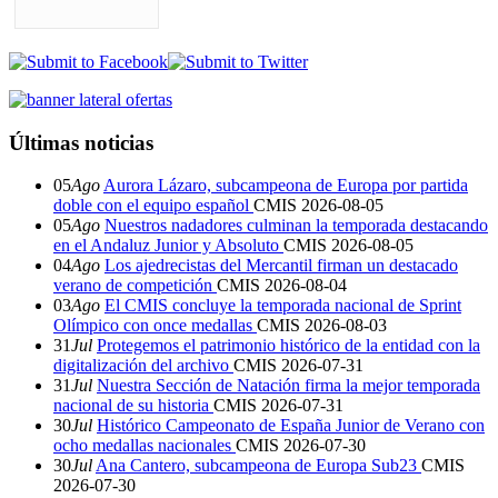
Últimas noticias
05
Ago
Aurora Lázaro, subcampeona de Europa por partida
doble con el equipo español
CMIS
2026-08-05
05
Ago
Nuestros nadadores culminan la temporada destacando
en el Andaluz Junior y Absoluto
CMIS
2026-08-05
04
Ago
Los ajedrecistas del Mercantil firman un destacado
verano de competición
CMIS
2026-08-04
03
Ago
El CMIS concluye la temporada nacional de Sprint
Olímpico con once medallas
CMIS
2026-08-03
31
Jul
Protegemos el patrimonio histórico de la entidad con la
digitalización del archivo
CMIS
2026-07-31
31
Jul
Nuestra Sección de Natación firma la mejor temporada
nacional de su historia
CMIS
2026-07-31
30
Jul
Histórico Campeonato de España Junior de Verano con
ocho medallas nacionales
CMIS
2026-07-30
30
Jul
Ana Cantero, subcampeona de Europa Sub23
CMIS
2026-07-30