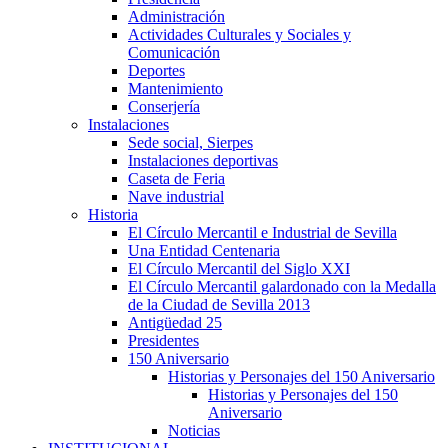
Administración
Actividades Culturales y Sociales y
Comunicación
Deportes
Mantenimiento
Conserjería
Instalaciones
Sede social, Sierpes
Instalaciones deportivas
Caseta de Feria
Nave industrial
Historia
El Círculo Mercantil e Industrial de Sevilla
Una Entidad Centenaria
El Círculo Mercantil del Siglo XXI
El Círculo Mercantil galardonado con la Medalla
de la Ciudad de Sevilla 2013
Antigüedad 25
Presidentes
150 Aniversario
Historias y Personajes del 150 Aniversario
Historias y Personajes del 150
Aniversario
Noticias