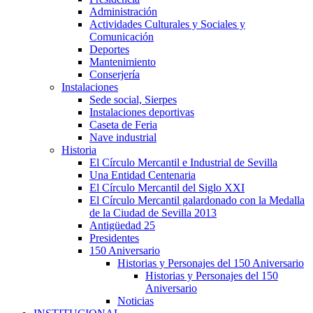
Administración
Actividades Culturales y Sociales y
Comunicación
Deportes
Mantenimiento
Conserjería
Instalaciones
Sede social, Sierpes
Instalaciones deportivas
Caseta de Feria
Nave industrial
Historia
El Círculo Mercantil e Industrial de Sevilla
Una Entidad Centenaria
El Círculo Mercantil del Siglo XXI
El Círculo Mercantil galardonado con la Medalla
de la Ciudad de Sevilla 2013
Antigüedad 25
Presidentes
150 Aniversario
Historias y Personajes del 150 Aniversario
Historias y Personajes del 150
Aniversario
Noticias