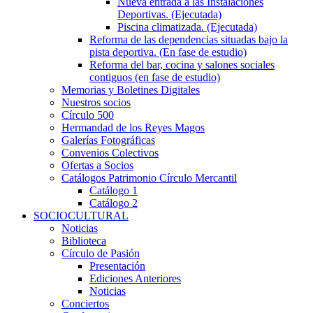
Nueva entrada a las Instalaciones
Deportivas. (Ejecutada)
Piscina climatizada. (Ejecutada)
Reforma de las dependencias situadas bajo la
pista deportiva. (En fase de estudio)
Reforma del bar, cocina y salones sociales
contiguos (en fase de estudio)
Memorias y Boletines Digitales
Nuestros socios
Círculo 500
Hermandad de los Reyes Magos
Galerías Fotográficas
Convenios Colectivos
Ofertas a Socios
Catálogos Patrimonio Círculo Mercantil
Catálogo 1
Catálogo 2
SOCIOCULTURAL
Noticias
Biblioteca
Círculo de Pasión
Presentación
Ediciones Anteriores
Noticias
Conciertos