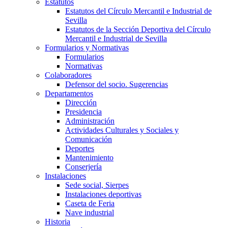
Estatutos
Estatutos del Círculo Mercantil e Industrial de
Sevilla
Estatutos de la Sección Deportiva del Círculo
Mercantil e Industrial de Sevilla
Formularios y Normativas
Formularios
Normativas
Colaboradores
Defensor del socio. Sugerencias
Departamentos
Dirección
Presidencia
Administración
Actividades Culturales y Sociales y
Comunicación
Deportes
Mantenimiento
Conserjería
Instalaciones
Sede social, Sierpes
Instalaciones deportivas
Caseta de Feria
Nave industrial
Historia