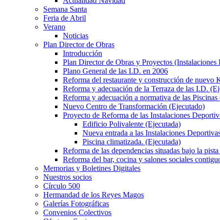
Actualidad Navidad
Semana Santa
Feria de Abril
Verano
Noticias
Plan Director de Obras
Introducción
Plan Director de Obras y Proyectos (Instalaciones
Plano General de las I.D. en 2006
Reforma del restaurante y construcción de nuevo K
Reforma y adecuación de la Terraza de las I.D. (E
Reforma y adecuación a normativa de las Piscinas 
Nuevo Centro de Transformación (Ejecutado)
Proyecto de Reforma de las Instalaciones Deportiv
Edificio Polivalente (Ejecutada)
Nueva entrada a las Instalaciones Deportivas
Piscina climatizada. (Ejecutada)
Reforma de las dependencias situadas bajo la pista 
Reforma del bar, cocina y salones sociales contiguo
Memorias y Boletines Digitales
Nuestros socios
Círculo 500
Hermandad de los Reyes Magos
Galerías Fotográficas
Convenios Colectivos