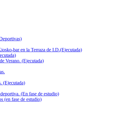
 Deportivas)
iosko-bar en la Terraza de I.D.(Ejecutada)
jecutada)
de Verano. (Ejecutada)
as.
. (Ejecutada)
deportiva. (En fase de estudio)
s (en fase de estudio)