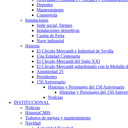
Deportes
Mantenimiento
Conserjería
Instalaciones
Sede social, Sierpes
Instalaciones deportivas
Caseta de Feria
Nave industrial
Historia
El Círculo Mercantil e Industrial de Sevilla
Una Entidad Centenaria
El Círculo Mercantil del Siglo XXI
El Círculo Mercantil galardonado con la Medalla d
Antigüedad 25
Presidentes
150 Aniversario
Historias y Personajes del 150 Aniversario
Historias y Personajes del 150 Aniver
Noticias
INSTITUCIONAL
Noticias
HistoriaCMIS
Trabajos de mejora y mantenimiento
Navidad