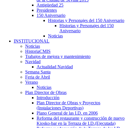
Antigüedad 25
Presidentes
150 Aniversario
Historias y Personajes del 150 Aniversario
Historias y Personajes del 150
Aniversario
Noticias
INSTITUCIONAL
Noticias
HistoriaCMIS
Trabajos de mejora y mantenimiento
Navidad
Actualidad Navidad
Semana Santa
Feria de Abril
Verano
Noticias
Plan Director de Obras
Introducción
Plan Director de Obras y Proyectos
(Instalaciones Deportivas)
Plano General de las I.D. en 2006
Reforma del restaurante y construcción de nuevo
Kiosko-bar en la Terraza de I.D.(Ejecutada)