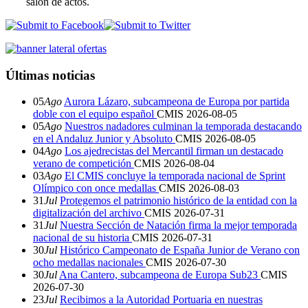
salón de actos.
Últimas noticias
05
Ago
Aurora Lázaro, subcampeona de Europa por partida
doble con el equipo español
CMIS
2026-08-05
05
Ago
Nuestros nadadores culminan la temporada destacando
en el Andaluz Junior y Absoluto
CMIS
2026-08-05
04
Ago
Los ajedrecistas del Mercantil firman un destacado
verano de competición
CMIS
2026-08-04
03
Ago
El CMIS concluye la temporada nacional de Sprint
Olímpico con once medallas
CMIS
2026-08-03
31
Jul
Protegemos el patrimonio histórico de la entidad con la
digitalización del archivo
CMIS
2026-07-31
31
Jul
Nuestra Sección de Natación firma la mejor temporada
nacional de su historia
CMIS
2026-07-31
30
Jul
Histórico Campeonato de España Junior de Verano con
ocho medallas nacionales
CMIS
2026-07-30
30
Jul
Ana Cantero, subcampeona de Europa Sub23
CMIS
2026-07-30
23
Jul
Recibimos a la Autoridad Portuaria en nuestras