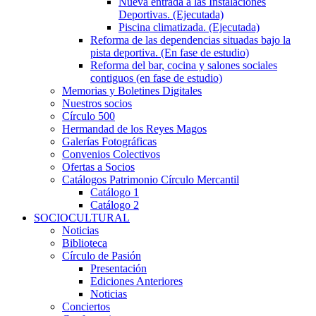
Nueva entrada a las Instalaciones
Deportivas. (Ejecutada)
Piscina climatizada. (Ejecutada)
Reforma de las dependencias situadas bajo la
pista deportiva. (En fase de estudio)
Reforma del bar, cocina y salones sociales
contiguos (en fase de estudio)
Memorias y Boletines Digitales
Nuestros socios
Círculo 500
Hermandad de los Reyes Magos
Galerías Fotográficas
Convenios Colectivos
Ofertas a Socios
Catálogos Patrimonio Círculo Mercantil
Catálogo 1
Catálogo 2
SOCIOCULTURAL
Noticias
Biblioteca
Círculo de Pasión
Presentación
Ediciones Anteriores
Noticias
Conciertos