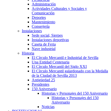
Administración
Actividades Culturales y Sociales y
Comunicación
Deportes
Mantenimiento
Conserjería
Instalaciones
Sede social, Sierpes
Instalaciones deportivas
Caseta de Feria
Nave industrial
Historia
El Círculo Mercantil e Industrial de Sevilla
Una Entidad Centenaria
El Círculo Mercantil del Siglo XXI
El Círculo Mercantil galardonado con la Medalla
de la Ciudad de Sevilla 2013
Antigüedad 25
Presidentes
150 Aniversario
Historias y Personajes del 150 Aniversario
Historias y Personajes del 150
Aniversario
Noticias