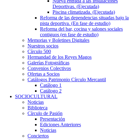
Nueva entrada a las Instalaciones
Deportivas. (Ejecutada)
Piscina climatizada. (Ejecutada)
Reforma de las dependencias situadas bajo la
pista deportiva. (En fase de estudio)
Reforma del bar, cocina y salones sociales
contiguos (en fase de estudio)
Memorias y Boletines Digitales
Nuestros socios
Círculo 500
Hermandad de los Reyes Magos
Galerías Fotográficas
Convenios Colectivos
Ofertas a Socios
Catálogos Patrimonio Círculo Mercantil
Catálogo 1
Catálogo 2
SOCIOCULTURAL
Noticias
Biblioteca
Círculo de Pasión
Presentación
Ediciones Anteriores
Noticias
Conciertos