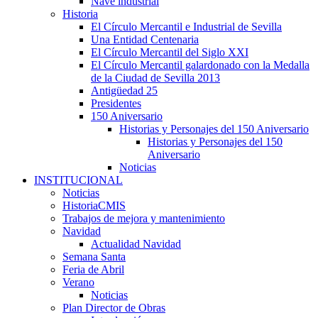
Nave industrial
Historia
El Círculo Mercantil e Industrial de Sevilla
Una Entidad Centenaria
El Círculo Mercantil del Siglo XXI
El Círculo Mercantil galardonado con la Medalla
de la Ciudad de Sevilla 2013
Antigüedad 25
Presidentes
150 Aniversario
Historias y Personajes del 150 Aniversario
Historias y Personajes del 150
Aniversario
Noticias
INSTITUCIONAL
Noticias
HistoriaCMIS
Trabajos de mejora y mantenimiento
Navidad
Actualidad Navidad
Semana Santa
Feria de Abril
Verano
Noticias
Plan Director de Obras