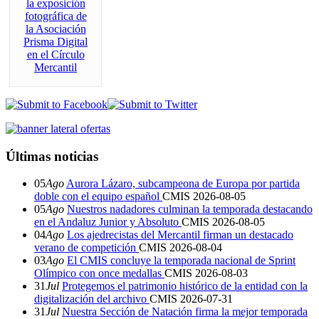
Últimas noticias
05
Ago
Aurora Lázaro, subcampeona de Europa por partida
doble con el equipo español
CMIS
2026-08-05
05
Ago
Nuestros nadadores culminan la temporada destacando
en el Andaluz Junior y Absoluto
CMIS
2026-08-05
04
Ago
Los ajedrecistas del Mercantil firman un destacado
verano de competición
CMIS
2026-08-04
03
Ago
El CMIS concluye la temporada nacional de Sprint
Olímpico con once medallas
CMIS
2026-08-03
31
Jul
Protegemos el patrimonio histórico de la entidad con la
digitalización del archivo
CMIS
2026-07-31
31
Jul
Nuestra Sección de Natación firma la mejor temporada