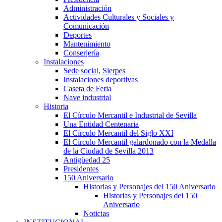
Administración
Actividades Culturales y Sociales y
Comunicación
Deportes
Mantenimiento
Conserjería
Instalaciones
Sede social, Sierpes
Instalaciones deportivas
Caseta de Feria
Nave industrial
Historia
El Círculo Mercantil e Industrial de Sevilla
Una Entidad Centenaria
El Círculo Mercantil del Siglo XXI
El Círculo Mercantil galardonado con la Medalla
de la Ciudad de Sevilla 2013
Antigüedad 25
Presidentes
150 Aniversario
Historias y Personajes del 150 Aniversario
Historias y Personajes del 150
Aniversario
Noticias