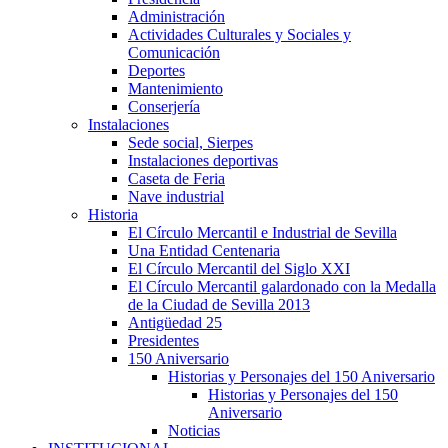
Administración
Actividades Culturales y Sociales y
Comunicación
Deportes
Mantenimiento
Conserjería
Instalaciones
Sede social, Sierpes
Instalaciones deportivas
Caseta de Feria
Nave industrial
Historia
El Círculo Mercantil e Industrial de Sevilla
Una Entidad Centenaria
El Círculo Mercantil del Siglo XXI
El Círculo Mercantil galardonado con la Medalla
de la Ciudad de Sevilla 2013
Antigüedad 25
Presidentes
150 Aniversario
Historias y Personajes del 150 Aniversario
Historias y Personajes del 150
Aniversario
Noticias