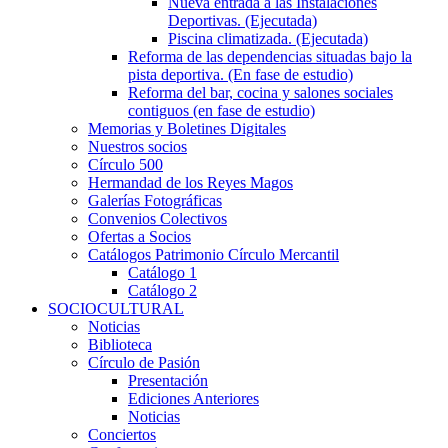
Nueva entrada a las Instalaciones
Deportivas. (Ejecutada)
Piscina climatizada. (Ejecutada)
Reforma de las dependencias situadas bajo la
pista deportiva. (En fase de estudio)
Reforma del bar, cocina y salones sociales
contiguos (en fase de estudio)
Memorias y Boletines Digitales
Nuestros socios
Círculo 500
Hermandad de los Reyes Magos
Galerías Fotográficas
Convenios Colectivos
Ofertas a Socios
Catálogos Patrimonio Círculo Mercantil
Catálogo 1
Catálogo 2
SOCIOCULTURAL
Noticias
Biblioteca
Círculo de Pasión
Presentación
Ediciones Anteriores
Noticias
Conciertos