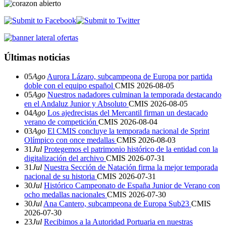
Últimas noticias
05
Ago
Aurora Lázaro, subcampeona de Europa por partida
doble con el equipo español
CMIS
2026-08-05
05
Ago
Nuestros nadadores culminan la temporada destacando
en el Andaluz Junior y Absoluto
CMIS
2026-08-05
04
Ago
Los ajedrecistas del Mercantil firman un destacado
verano de competición
CMIS
2026-08-04
03
Ago
El CMIS concluye la temporada nacional de Sprint
Olímpico con once medallas
CMIS
2026-08-03
31
Jul
Protegemos el patrimonio histórico de la entidad con la
digitalización del archivo
CMIS
2026-07-31
31
Jul
Nuestra Sección de Natación firma la mejor temporada
nacional de su historia
CMIS
2026-07-31
30
Jul
Histórico Campeonato de España Junior de Verano con
ocho medallas nacionales
CMIS
2026-07-30
30
Jul
Ana Cantero, subcampeona de Europa Sub23
CMIS
2026-07-30
23
Jul
Recibimos a la Autoridad Portuaria en nuestras