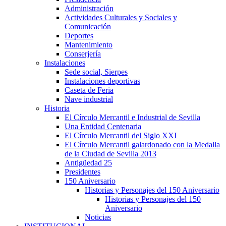
Administración
Actividades Culturales y Sociales y
Comunicación
Deportes
Mantenimiento
Conserjería
Instalaciones
Sede social, Sierpes
Instalaciones deportivas
Caseta de Feria
Nave industrial
Historia
El Círculo Mercantil e Industrial de Sevilla
Una Entidad Centenaria
El Círculo Mercantil del Siglo XXI
El Círculo Mercantil galardonado con la Medalla
de la Ciudad de Sevilla 2013
Antigüedad 25
Presidentes
150 Aniversario
Historias y Personajes del 150 Aniversario
Historias y Personajes del 150
Aniversario
Noticias