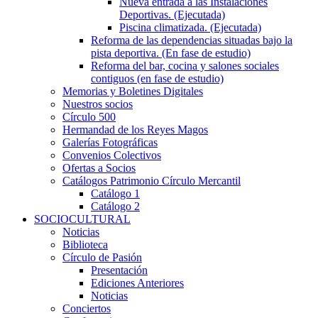
Nueva entrada a las Instalaciones
Deportivas. (Ejecutada)
Piscina climatizada. (Ejecutada)
Reforma de las dependencias situadas bajo la
pista deportiva. (En fase de estudio)
Reforma del bar, cocina y salones sociales
contiguos (en fase de estudio)
Memorias y Boletines Digitales
Nuestros socios
Círculo 500
Hermandad de los Reyes Magos
Galerías Fotográficas
Convenios Colectivos
Ofertas a Socios
Catálogos Patrimonio Círculo Mercantil
Catálogo 1
Catálogo 2
SOCIOCULTURAL
Noticias
Biblioteca
Círculo de Pasión
Presentación
Ediciones Anteriores
Noticias
Conciertos