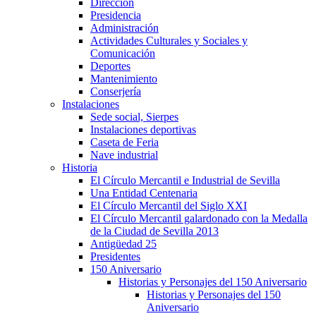
Dirección
Presidencia
Administración
Actividades Culturales y Sociales y
Comunicación
Deportes
Mantenimiento
Conserjería
Instalaciones
Sede social, Sierpes
Instalaciones deportivas
Caseta de Feria
Nave industrial
Historia
El Círculo Mercantil e Industrial de Sevilla
Una Entidad Centenaria
El Círculo Mercantil del Siglo XXI
El Círculo Mercantil galardonado con la Medalla
de la Ciudad de Sevilla 2013
Antigüedad 25
Presidentes
150 Aniversario
Historias y Personajes del 150 Aniversario
Historias y Personajes del 150
Aniversario