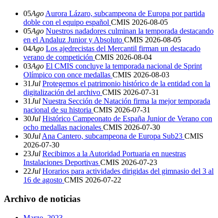
05
Ago
Aurora Lázaro, subcampeona de Europa por partida
doble con el equipo español
CMIS
2026-08-05
05
Ago
Nuestros nadadores culminan la temporada destacando
en el Andaluz Junior y Absoluto
CMIS
2026-08-05
04
Ago
Los ajedrecistas del Mercantil firman un destacado
verano de competición
CMIS
2026-08-04
03
Ago
El CMIS concluye la temporada nacional de Sprint
Olímpico con once medallas
CMIS
2026-08-03
31
Jul
Protegemos el patrimonio histórico de la entidad con la
digitalización del archivo
CMIS
2026-07-31
31
Jul
Nuestra Sección de Natación firma la mejor temporada
nacional de su historia
CMIS
2026-07-31
30
Jul
Histórico Campeonato de España Junior de Verano con
ocho medallas nacionales
CMIS
2026-07-30
30
Jul
Ana Cantero, subcampeona de Europa Sub23
CMIS
2026-07-30
23
Jul
Recibimos a la Autoridad Portuaria en nuestras
Instalaciones Deportivas
CMIS
2026-07-23
22
Jul
Horarios para actividades dirigidas del gimnasio del 3 al
16 de agosto
CMIS
2026-07-22
Archivo de noticias
Marzo, 2023