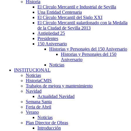
Historia
El Círculo Mercantil e Industrial de Sevilla
Una Entidad Centenaria
El Círculo Mercantil del Siglo XXI
El Círculo Mercantil galardonado con la Medalla
de la Ciudad de Sevilla 2013
Antigüedad 25
Presidentes
150 Aniversario
Historias y Personajes del 150 Aniversario
Historias y Personajes del 150
Aniversario
Noticias
INSTITUCIONAL
Noticias
HistoriaCMIS
Trabajos de mejora y mantenimiento
Navidad
Actualidad Navidad
Semana Santa
Feria de Abril
Verano
Noticias
Plan Director de Obras
Introducción