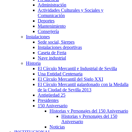
Administración
Actividades Culturales y Sociales y
Comunicación
Deportes
Mantenimiento
Conserjería
Instalaciones
Sede social, Sierpes
Instalaciones deportivas
Caseta de Feria
Nave industrial
Historia
El Círculo Mercantil e Industrial de Sevilla
Una Entidad Centenaria
El Círculo Mercantil del Siglo XXI
El Círculo Mercantil galardonado con la Medalla
de la Ciudad de Sevilla 2013
Antigüedad 25
Presidentes
150 Aniversario
Historias y Personajes del 150 Aniversario
Historias y Personajes del 150
Aniversario
Noticias