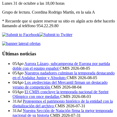
Lunes 31 de octubre a las 18,00 horas
Grupo de lectura. Coordina Rodrigo Martín, en la sala A
* Recuerde que si quiere reservar su sitio en algún acto debe hacerlo
llamando al teléfono 954.22.29.80
Últimas noticias
05
Ago
Aurora Lázaro, subcampeona de Europa por partida
doble con el equipo español
CMIS
2026-08-05
05
Ago
Nuestros nadadores culminan la temporada destacando
en el Andaluz Junior y Absoluto
CMIS
2026-08-05
04
Ago
Los ajedrecistas del Mercantil firman un destacado
verano de competición
CMIS
2026-08-04
03
Ago
El CMIS concluye la temporada nacional de Sprint
Olímpico con once medallas
CMIS
2026-08-03
31
Jul
Protegemos el patrimonio histórico de la entidad con la
digitalización del archivo
CMIS
2026-07-31
31
Jul
Nuestra Sección de Natación firma la mejor temporada
nacional de su historia
CMIS
2026-07-31