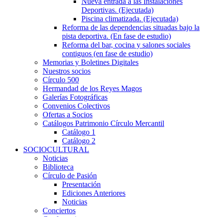
Nueva entrada a las Instalaciones
Deportivas. (Ejecutada)
Piscina climatizada. (Ejecutada)
Reforma de las dependencias situadas bajo la
pista deportiva. (En fase de estudio)
Reforma del bar, cocina y salones sociales
contiguos (en fase de estudio)
Memorias y Boletines Digitales
Nuestros socios
Círculo 500
Hermandad de los Reyes Magos
Galerías Fotográficas
Convenios Colectivos
Ofertas a Socios
Catálogos Patrimonio Círculo Mercantil
Catálogo 1
Catálogo 2
SOCIOCULTURAL
Noticias
Biblioteca
Círculo de Pasión
Presentación
Ediciones Anteriores
Noticias
Conciertos