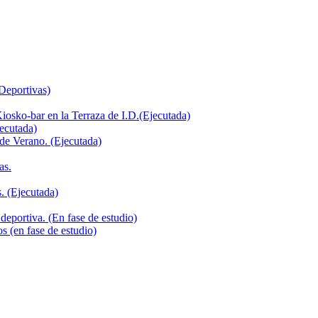
 Deportivas)
iosko-bar en la Terraza de I.D.(Ejecutada)
jecutada)
de Verano. (Ejecutada)
as.
. (Ejecutada)
deportiva. (En fase de estudio)
s (en fase de estudio)