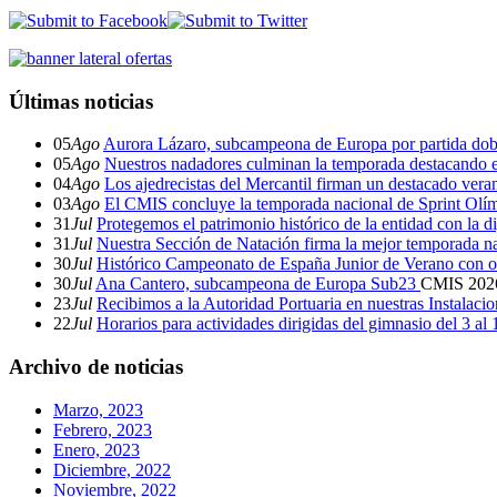
Últimas noticias
05
Ago
Aurora Lázaro, subcampeona de Europa por partida dob
05
Ago
Nuestros nadadores culminan la temporada destacando 
04
Ago
Los ajedrecistas del Mercantil firman un destacado ver
03
Ago
El CMIS concluye la temporada nacional de Sprint Olí
31
Jul
Protegemos el patrimonio histórico de la entidad con la d
31
Jul
Nuestra Sección de Natación firma la mejor temporada na
30
Jul
Histórico Campeonato de España Junior de Verano con o
30
Jul
Ana Cantero, subcampeona de Europa Sub23
CMIS
202
23
Jul
Recibimos a la Autoridad Portuaria en nuestras Instalaci
22
Jul
Horarios para actividades dirigidas del gimnasio del 3 al
Archivo de noticias
Marzo, 2023
Febrero, 2023
Enero, 2023
Diciembre, 2022
Noviembre, 2022