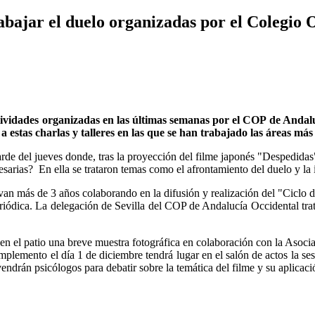
abajar el duelo organizadas por el Colegio O
ctividades organizadas en las últimas semanas por el COP de Andalu
estas charlas y talleres en las que se han trabajado las áreas más c
arde del jueves donde, tras la proyección del filme japonés "Despedidas"
sarias? En ella se trataron temas como el afrontamiento del duelo y la i
levan más de 3 años colaborando en la difusión y realización del "Ciclo
eriódica. La delegación de Sevilla del COP de Andalucía Occidental trata
n el patio una breve muestra fotográfica en colaboración con la Asoci
plemento el día 1 de diciembre tendrá lugar en el salón de actos la ses
drán psicólogos para debatir sobre la temática del filme y su aplicaci