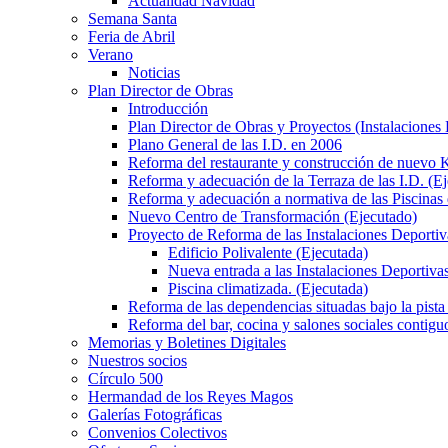
Actualidad Navidad
Semana Santa
Feria de Abril
Verano
Noticias
Plan Director de Obras
Introducción
Plan Director de Obras y Proyectos (Instalaciones
Plano General de las I.D. en 2006
Reforma del restaurante y construcción de nuevo K
Reforma y adecuación de la Terraza de las I.D. (E
Reforma y adecuación a normativa de las Piscinas 
Nuevo Centro de Transformación (Ejecutado)
Proyecto de Reforma de las Instalaciones Deportiv
Edificio Polivalente (Ejecutada)
Nueva entrada a las Instalaciones Deportivas
Piscina climatizada. (Ejecutada)
Reforma de las dependencias situadas bajo la pista 
Reforma del bar, cocina y salones sociales contiguo
Memorias y Boletines Digitales
Nuestros socios
Círculo 500
Hermandad de los Reyes Magos
Galerías Fotográficas
Convenios Colectivos