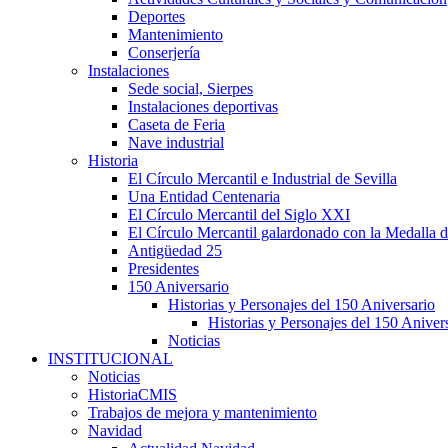
Deportes
Mantenimiento
Conserjería
Instalaciones
Sede social, Sierpes
Instalaciones deportivas
Caseta de Feria
Nave industrial
Historia
El Círculo Mercantil e Industrial de Sevilla
Una Entidad Centenaria
El Círculo Mercantil del Siglo XXI
El Círculo Mercantil galardonado con la Medalla d
Antigüedad 25
Presidentes
150 Aniversario
Historias y Personajes del 150 Aniversario
Historias y Personajes del 150 Aniver
Noticias
INSTITUCIONAL
Noticias
HistoriaCMIS
Trabajos de mejora y mantenimiento
Navidad