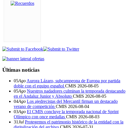
Últimas noticias
05
Ago
Aurora Lázaro, subcampeona de Europa por partida
doble con el equipo español
CMIS
2026-08-05
05
Ago
Nuestros nadadores culminan la temporada destacando
en el Andaluz Junior y Absoluto
CMIS
2026-08-05
04
Ago
Los ajedrecistas del Mercantil firman un destacado
verano de competición
CMIS
2026-08-04
03
Ago
El CMIS concluye la temporada nacional de Sprint
Olímpico con once medallas
CMIS
2026-08-03
31
Jul
Protegemos el patrimonio histórico de la entidad con la
digitalización del archivo
CMIS
2026-07-31