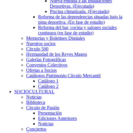
Nueva entrada a las Instalaciones
Deportivas. (Ejecutada)
Piscina climatizada. (Ejecutada)
Reforma de las dependencias situadas bajo la
pista deportiva. (En fase de estudio)
Reforma del bar, cocina y salones sociales
contiguos (en fase de estudio)
Memorias y Boletines Digitales
Nuestros socios
Círculo 500
Hermandad de los Reyes Magos
Galerías Fotográficas
Convenios Colectivos
Ofertas a Socios
Catálogos Patrimonio Círculo Mercantil
Catálogo 1
Catálogo 2
SOCIOCULTURAL
Noticias
Biblioteca
Círculo de Pasión
Presentación
Ediciones Anteriores
Noticias
Conciertos