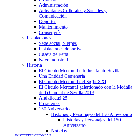
Administración
Actividades Culturales y Sociales y
Comunicación
Deportes
Mantenimiento
Conserjería
Instalaciones
Sede social, Sierpes
Instalaciones deportivas
Caseta de Feria
Nave industrial
Historia
El Círculo Mercantil e Industrial de Sevilla
Una Entidad Centenaria
El Círculo Mercantil del Siglo XXI
El Círculo Mercantil galardonado con la Medalla
de la Ciudad de Sevilla 2013
Antigüedad 25
Presidentes
150 Aniversario
Historias y Personajes del 150 Aniversario
Historias y Personajes del 150
Aniversario
Noticias