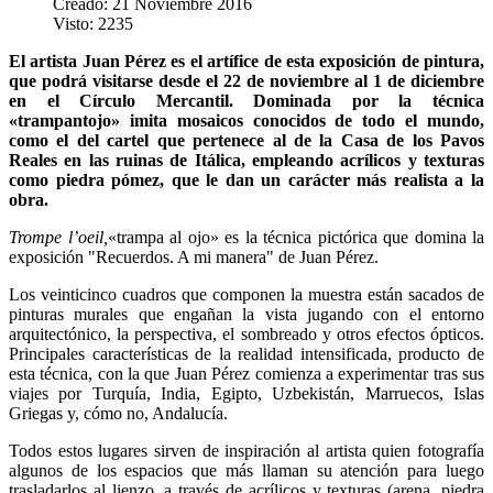
Creado: 21 Noviembre 2016
Visto: 2235
El artista Juan Pérez es el artífice de esta exposición de pintura,
que podrá visitarse desde el 22 de noviembre al 1 de diciembre
en el Círculo Mercantil. Dominada por la técnica
«trampantojo» imita mosaicos conocidos de todo el mundo,
como el del cartel que pertenece al de la Casa de los Pavos
Reales en las ruinas de Itálica, empleando acrílicos y texturas
como piedra pómez, que le dan un carácter más realista a la
obra.
Trompe l’oeil,
«trampa al ojo» es la técnica pictórica que domina la
exposición "Recuerdos. A mi manera" de Juan Pérez.
Los veinticinco cuadros que componen la muestra están sacados de
pinturas murales que engañan la vista jugando con el entorno
arquitectónico, la perspectiva, el sombreado y otros efectos ópticos.
Principales características de la realidad intensificada, producto de
esta técnica, con la que Juan Pérez comienza a experimentar tras sus
viajes por Turquía, India, Egipto, Uzbekistán, Marruecos, Islas
Griegas y, cómo no, Andalucía.
Todos estos lugares sirven de inspiración al artista quien fotografía
algunos de los espacios que más llaman su atención para luego
trasladarlos al lienzo, a través de acrílicos y texturas (arena, piedra