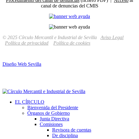
Procedimiento del canal de denuncias
(fichero PDF) |
Acceso
al
canal de denuncias del CMIS
© 2025 Círculo Mercantil e Industrial de Sevilla
Aviso Legal
Política de privacidad
Política de cookies
Diseño Web Sevilla
EL CÍRCULO
Bienvenida del Presidente
Órganos de Gobierno
Junta Directiva
Comisiones
Revisora de cuentas
De disciplina