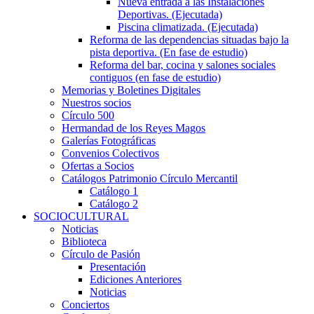
Nueva entrada a las Instalaciones
Deportivas. (Ejecutada)
Piscina climatizada. (Ejecutada)
Reforma de las dependencias situadas bajo la
pista deportiva. (En fase de estudio)
Reforma del bar, cocina y salones sociales
contiguos (en fase de estudio)
Memorias y Boletines Digitales
Nuestros socios
Círculo 500
Hermandad de los Reyes Magos
Galerías Fotográficas
Convenios Colectivos
Ofertas a Socios
Catálogos Patrimonio Círculo Mercantil
Catálogo 1
Catálogo 2
SOCIOCULTURAL
Noticias
Biblioteca
Círculo de Pasión
Presentación
Ediciones Anteriores
Noticias
Conciertos