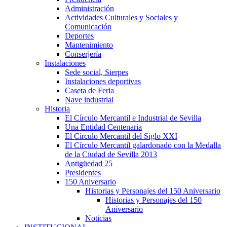
Administración
Actividades Culturales y Sociales y
Comunicación
Deportes
Mantenimiento
Conserjería
Instalaciones
Sede social, Sierpes
Instalaciones deportivas
Caseta de Feria
Nave industrial
Historia
El Círculo Mercantil e Industrial de Sevilla
Una Entidad Centenaria
El Círculo Mercantil del Siglo XXI
El Círculo Mercantil galardonado con la Medalla
de la Ciudad de Sevilla 2013
Antigüedad 25
Presidentes
150 Aniversario
Historias y Personajes del 150 Aniversario
Historias y Personajes del 150
Aniversario
Noticias