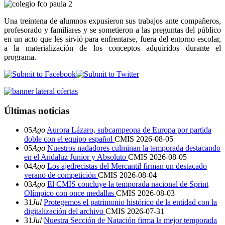
Una treintena de alumnos expusieron sus trabajos ante compañeros,
profesorado y familiares y se sometieron a las preguntas del público
en un acto que les sirvió para enfrentarse, fuera del entorno escolar,
a la materialización de los conceptos adquiridos durante el
programa.
Últimas noticias
05
Ago
Aurora Lázaro, subcampeona de Europa por partida
doble con el equipo español
CMIS
2026-08-05
05
Ago
Nuestros nadadores culminan la temporada destacando
en el Andaluz Junior y Absoluto
CMIS
2026-08-05
04
Ago
Los ajedrecistas del Mercantil firman un destacado
verano de competición
CMIS
2026-08-04
03
Ago
El CMIS concluye la temporada nacional de Sprint
Olímpico con once medallas
CMIS
2026-08-03
31
Jul
Protegemos el patrimonio histórico de la entidad con la
digitalización del archivo
CMIS
2026-07-31
31
Jul
Nuestra Sección de Natación firma la mejor temporada