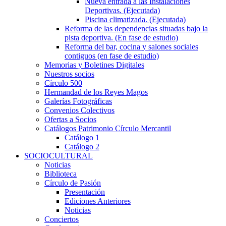
Nueva entrada a las Instalaciones
Deportivas. (Ejecutada)
Piscina climatizada. (Ejecutada)
Reforma de las dependencias situadas bajo la
pista deportiva. (En fase de estudio)
Reforma del bar, cocina y salones sociales
contiguos (en fase de estudio)
Memorias y Boletines Digitales
Nuestros socios
Círculo 500
Hermandad de los Reyes Magos
Galerías Fotográficas
Convenios Colectivos
Ofertas a Socios
Catálogos Patrimonio Círculo Mercantil
Catálogo 1
Catálogo 2
SOCIOCULTURAL
Noticias
Biblioteca
Círculo de Pasión
Presentación
Ediciones Anteriores
Noticias
Conciertos