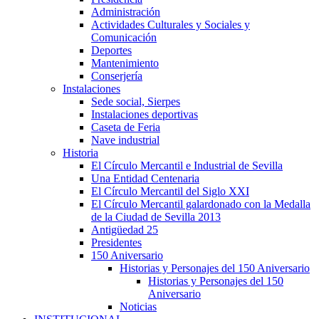
Administración
Actividades Culturales y Sociales y
Comunicación
Deportes
Mantenimiento
Conserjería
Instalaciones
Sede social, Sierpes
Instalaciones deportivas
Caseta de Feria
Nave industrial
Historia
El Círculo Mercantil e Industrial de Sevilla
Una Entidad Centenaria
El Círculo Mercantil del Siglo XXI
El Círculo Mercantil galardonado con la Medalla
de la Ciudad de Sevilla 2013
Antigüedad 25
Presidentes
150 Aniversario
Historias y Personajes del 150 Aniversario
Historias y Personajes del 150
Aniversario
Noticias