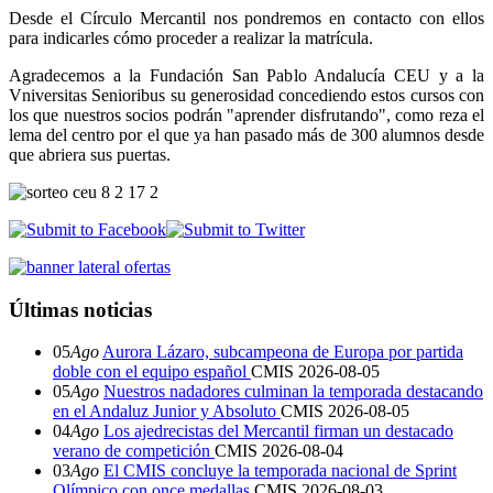
Desde el Círculo Mercantil nos pondremos en contacto con ellos
para indicarles cómo proceder a realizar la matrícula.
Agradecemos a la Fundación San Pablo Andalucía CEU y a la
Vniversitas Senioribus su generosidad concediendo estos cursos con
los que nuestros socios podrán "aprender disfrutando", como reza el
lema del centro por el que ya han pasado más de 300 alumnos desde
que abriera sus puertas.
Últimas noticias
05
Ago
Aurora Lázaro, subcampeona de Europa por partida
doble con el equipo español
CMIS
2026-08-05
05
Ago
Nuestros nadadores culminan la temporada destacando
en el Andaluz Junior y Absoluto
CMIS
2026-08-05
04
Ago
Los ajedrecistas del Mercantil firman un destacado
verano de competición
CMIS
2026-08-04
03
Ago
El CMIS concluye la temporada nacional de Sprint
Olímpico con once medallas
CMIS
2026-08-03