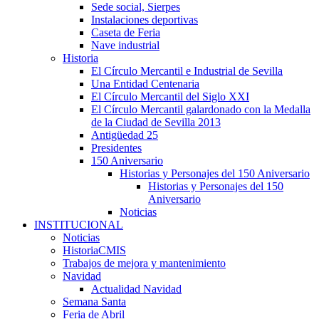
Sede social, Sierpes
Instalaciones deportivas
Caseta de Feria
Nave industrial
Historia
El Círculo Mercantil e Industrial de Sevilla
Una Entidad Centenaria
El Círculo Mercantil del Siglo XXI
El Círculo Mercantil galardonado con la Medalla
de la Ciudad de Sevilla 2013
Antigüedad 25
Presidentes
150 Aniversario
Historias y Personajes del 150 Aniversario
Historias y Personajes del 150
Aniversario
Noticias
INSTITUCIONAL
Noticias
HistoriaCMIS
Trabajos de mejora y mantenimiento
Navidad
Actualidad Navidad
Semana Santa
Feria de Abril