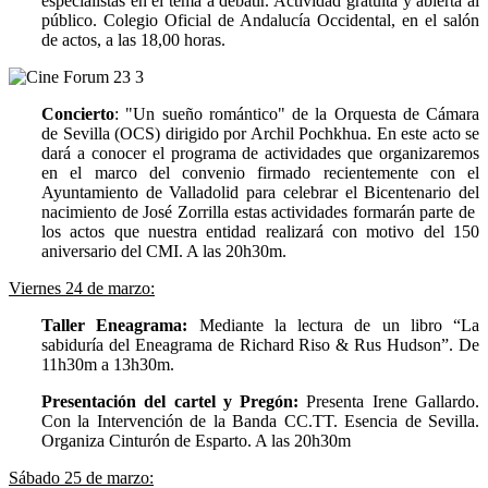
especialistas en el tema a debatir. Actividad gratuita y abierta al
público. Colegio Oficial de Andalucía Occidental, en el salón
de actos, a las 18,00 horas.
Concierto
: "Un sueño romántico" de la Orquesta de Cámara
de Sevilla (OCS) dirigido por Archil Pochkhua. En este acto se
dará a conocer el programa de actividades que organizaremos
en el marco del convenio firmado recientemente con el
Ayuntamiento de Valladolid para celebrar el Bicentenario del
nacimiento de José Zorrilla estas actividades formarán parte de
los actos que nuestra entidad realizará con motivo del 150
aniversario del CMI. A las 20h30m.
Viernes 24 de marzo:
Taller Eneagrama:
Mediante la lectura de un libro “La
sabiduría del Eneagrama de Richard Riso & Rus Hudson”. De
11h30m a 13h30m.
Presentación del cartel y Pregón:
Presenta Irene Gallardo.
Con la Intervención de la Banda CC.TT. Esencia de Sevilla.
Organiza Cinturón de Esparto. A las 20h30m
Sábado 25 de marzo: