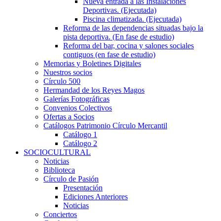
Nueva entrada a las Instalaciones
Deportivas. (Ejecutada)
Piscina climatizada. (Ejecutada)
Reforma de las dependencias situadas bajo la
pista deportiva. (En fase de estudio)
Reforma del bar, cocina y salones sociales
contiguos (en fase de estudio)
Memorias y Boletines Digitales
Nuestros socios
Círculo 500
Hermandad de los Reyes Magos
Galerías Fotográficas
Convenios Colectivos
Ofertas a Socios
Catálogos Patrimonio Círculo Mercantil
Catálogo 1
Catálogo 2
SOCIOCULTURAL
Noticias
Biblioteca
Círculo de Pasión
Presentación
Ediciones Anteriores
Noticias
Conciertos