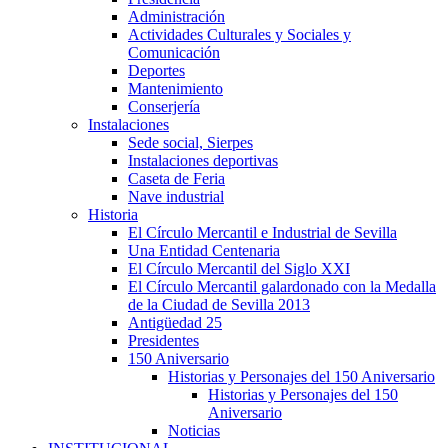
Administración
Actividades Culturales y Sociales y
Comunicación
Deportes
Mantenimiento
Conserjería
Instalaciones
Sede social, Sierpes
Instalaciones deportivas
Caseta de Feria
Nave industrial
Historia
El Círculo Mercantil e Industrial de Sevilla
Una Entidad Centenaria
El Círculo Mercantil del Siglo XXI
El Círculo Mercantil galardonado con la Medalla
de la Ciudad de Sevilla 2013
Antigüedad 25
Presidentes
150 Aniversario
Historias y Personajes del 150 Aniversario
Historias y Personajes del 150
Aniversario
Noticias