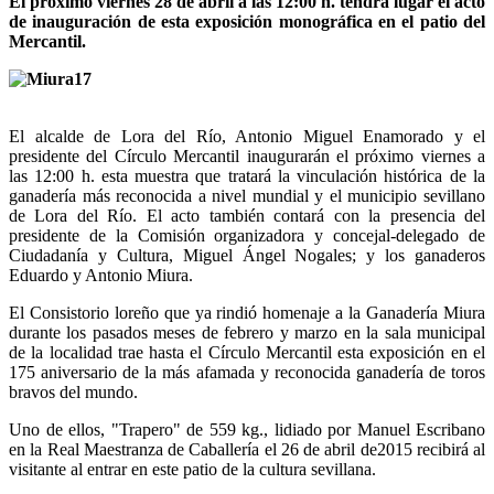
El próximo viernes 28 de abril a las 12:00 h. tendrá lugar el acto
de inauguración de esta exposición monográfica en el patio del
Mercantil.
El alcalde de Lora del Río, Antonio Miguel Enamorado y el
presidente del Círculo Mercantil inaugurarán el próximo viernes a
las 12:00 h. esta muestra que tratará la vinculación histórica de la
ganadería más reconocida a nivel mundial y el municipio sevillano
de Lora del Río. El acto también contará con la presencia del
presidente de la Comisión organizadora y concejal-delegado de
Ciudadanía y Cultura, Miguel Ángel Nogales; y los ganaderos
Eduardo y Antonio Miura.
El Consistorio loreño que ya rindió homenaje a la Ganadería Miura
durante los pasados meses de febrero y marzo en la sala municipal
de la localidad trae hasta el Círculo Mercantil esta exposición en el
175 aniversario de la más afamada y reconocida ganadería de toros
bravos del mundo.
Uno de ellos, "Trapero" de 559 kg., lidiado por Manuel Escribano
en la Real Maestranza de Caballería el 26 de abril de2015 recibirá al
visitante al entrar en este patio de la cultura sevillana.