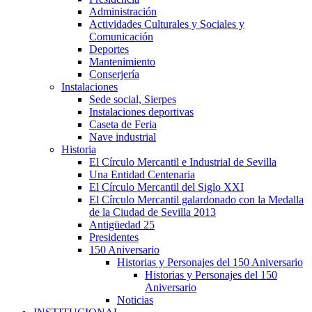
Administración
Actividades Culturales y Sociales y
Comunicación
Deportes
Mantenimiento
Conserjería
Instalaciones
Sede social, Sierpes
Instalaciones deportivas
Caseta de Feria
Nave industrial
Historia
El Círculo Mercantil e Industrial de Sevilla
Una Entidad Centenaria
El Círculo Mercantil del Siglo XXI
El Círculo Mercantil galardonado con la Medalla
de la Ciudad de Sevilla 2013
Antigüedad 25
Presidentes
150 Aniversario
Historias y Personajes del 150 Aniversario
Historias y Personajes del 150
Aniversario
Noticias