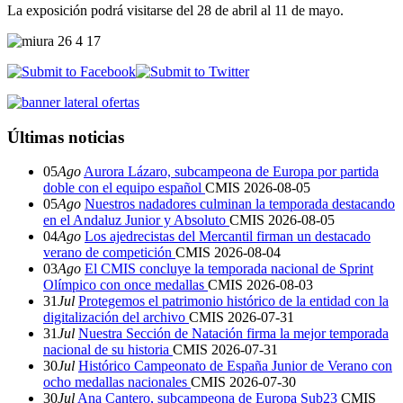
La exposición podrá visitarse del 28 de abril al 11 de mayo.
Últimas noticias
05
Ago
Aurora Lázaro, subcampeona de Europa por partida
doble con el equipo español
CMIS
2026-08-05
05
Ago
Nuestros nadadores culminan la temporada destacando
en el Andaluz Junior y Absoluto
CMIS
2026-08-05
04
Ago
Los ajedrecistas del Mercantil firman un destacado
verano de competición
CMIS
2026-08-04
03
Ago
El CMIS concluye la temporada nacional de Sprint
Olímpico con once medallas
CMIS
2026-08-03
31
Jul
Protegemos el patrimonio histórico de la entidad con la
digitalización del archivo
CMIS
2026-07-31
31
Jul
Nuestra Sección de Natación firma la mejor temporada
nacional de su historia
CMIS
2026-07-31
30
Jul
Histórico Campeonato de España Junior de Verano con
ocho medallas nacionales
CMIS
2026-07-30
30
Jul
Ana Cantero, subcampeona de Europa Sub23
CMIS