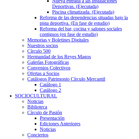
Nueva entrada a las Instalaciones
Deportivas. (Ejecutada)
Piscina climatizada. (Ejecutada)
Reforma de las dependencias situadas bajo la
pista deportiva. (En fase de estudio)
Reforma del bar, cocina y salones sociales
contiguos (en fase de estudio)
Memorias y Boletines Digitales
Nuestros socios
Círculo 500
Hermandad de los Reyes Magos
Galerías Fotográficas
Convenios Colectivos
Ofertas a Socios
Catálogos Patrimonio Círculo Mercantil
Catálogo 1
Catálogo 2
SOCIOCULTURAL
Noticias
Biblioteca
Círculo de Pasión
Presentación
Ediciones Anteriores
Noticias
Conciertos