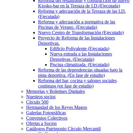
Reforma del restaurante y construcción de nuevo
Kiosko-bar en la Terraza de I.D.(Ejecutada)
Reforma y adecuación de la Terraza de las I.D.
(Ejecutada)
Reforma y adecuación a normativa de las
Piscinas de Verano. (Ejecutada)
Nuevo Centro de Transformación (Ejecutado)
Proyecto de Reforma de las Instalaciones
Deportivas.
Edificio Polivalente (Ejecutada)
Nueva entrada a las Instalaciones
Deportivas. (Ejecutada)
Piscina climatizada. (Ejecutada)
Reforma de las dependencias situadas bajo la
pista deportiva. (En fase de estudio)
Reforma del bar, cocina y salones sociales
contiguos (en fase de estudio)
Memorias y Boletines Digitales
Nuestros socios
Círculo 500
Hermandad de los Reyes Magos
Galerías Fotográficas
Convenios Colectivos
Ofertas a Socios
Catálogos Patrimonio Círculo Mercantil