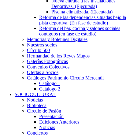
Nueva entrada a las Instalaciones
Deportivas. (Ejecutada)
Piscina climatizada. (Ejecutada)
Reforma de las dependencias situadas bajo la
pista deportiva. (En fase de estudio)
Reforma del bar, cocina y salones sociales
contiguos (en fase de estudio)
Memorias y Boletines Digitales
Nuestros socios
Círculo 500
Hermandad de los Reyes Magos
Galerías Fotográficas
Convenios Colectivos
Ofertas a Socios
Catálogos Patrimonio Círculo Mercantil
Catálogo 1
Catálogo 2
SOCIOCULTURAL
Noticias
Biblioteca
Círculo de Pasión
Presentación
Ediciones Anteriores
Noticias
Conciertos