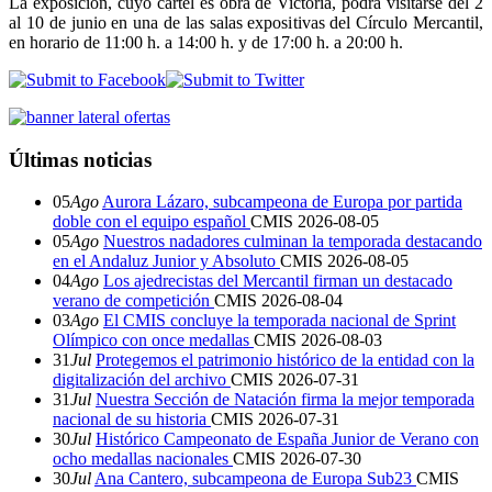
La exposición, cuyo cartel es obra de Victoria, podrá visitarse del 2
al 10 de junio en una de las salas expositivas del Círculo Mercantil,
en horario de 11:00 h. a 14:00 h. y de 17:00 h. a 20:00 h.
Últimas noticias
05
Ago
Aurora Lázaro, subcampeona de Europa por partida
doble con el equipo español
CMIS
2026-08-05
05
Ago
Nuestros nadadores culminan la temporada destacando
en el Andaluz Junior y Absoluto
CMIS
2026-08-05
04
Ago
Los ajedrecistas del Mercantil firman un destacado
verano de competición
CMIS
2026-08-04
03
Ago
El CMIS concluye la temporada nacional de Sprint
Olímpico con once medallas
CMIS
2026-08-03
31
Jul
Protegemos el patrimonio histórico de la entidad con la
digitalización del archivo
CMIS
2026-07-31
31
Jul
Nuestra Sección de Natación firma la mejor temporada
nacional de su historia
CMIS
2026-07-31
30
Jul
Histórico Campeonato de España Junior de Verano con
ocho medallas nacionales
CMIS
2026-07-30
30
Jul
Ana Cantero, subcampeona de Europa Sub23
CMIS