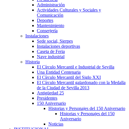
Administración
Actividades Culturales y Sociales y
Comunicación
Deportes
Mantenimiento
Conserjería
Instalaciones
Sede social, Sierpes
Instalaciones deportivas
Caseta de Feria
Nave industrial
Historia
El Círculo Mercantil e Industrial de Sevilla
Una Entidad Centenaria
El Círculo Mercantil del Siglo XXI
El Círculo Mercantil galardonado con la Medalla
de la Ciudad de Sevilla 2013
Antigüedad 25
Presidentes
150 Aniversario
Historias y Personajes del 150 Aniversario
Historias y Personajes del 150
Aniversario
Noticias