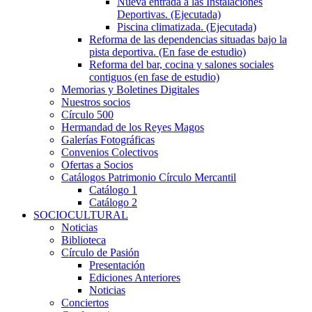
Nueva entrada a las Instalaciones
Deportivas. (Ejecutada)
Piscina climatizada. (Ejecutada)
Reforma de las dependencias situadas bajo la
pista deportiva. (En fase de estudio)
Reforma del bar, cocina y salones sociales
contiguos (en fase de estudio)
Memorias y Boletines Digitales
Nuestros socios
Círculo 500
Hermandad de los Reyes Magos
Galerías Fotográficas
Convenios Colectivos
Ofertas a Socios
Catálogos Patrimonio Círculo Mercantil
Catálogo 1
Catálogo 2
SOCIOCULTURAL
Noticias
Biblioteca
Círculo de Pasión
Presentación
Ediciones Anteriores
Noticias
Conciertos