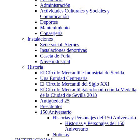
Administración
Actividades Culturales y Sociales y
Comunicación
Deportes
Mantenimiento
Conserjería
Instalaciones
Sede social, Sierpes
Instalaciones deportivas
Caseta de Feria
Nave industrial
Historia
El Círculo Mercantil e Industrial de Sevilla
Una Entidad Centenaria
El Círculo Mercantil del Siglo XXI
El Círculo Mercantil galardonado con la Medalla
de la Ciudad de Sevilla 2013
Antigüedad 25
Presidentes
150 Aniversario
Historias y Personajes del 150 Aniversario
Historias y Personajes del 150
Aniversario
Noticias