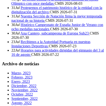
Olímpico con once medallas
CMIS
2026-08-03
31
Jul
Protegemos el patrimonio histórico de la entidad con la
digitalización del archivo
CMIS
2026-07-31
31
Jul
Nuestra Sección de Natación firma la mejor temporada
nacional de su historia
CMIS
2026-07-31
30
Jul
Histórico Campeonato de España Junior de Verano con
ocho medallas nacionales
CMIS
2026-07-30
30
Jul
Ana Cantero, subcampeona de Europa Sub23
CMIS
2026-07-30
23
Jul
Recibimos a la Autoridad Portuaria en nuestras
Instalaciones Deportivas
CMIS
2026-07-23
22
Jul
Horarios para actividades dirigidas del gimnasio del 3 al
16 de agosto
CMIS
2026-07-22
Archivo de noticias
Marzo, 2023
Febrero, 2023
Enero, 2023
Diciembre, 2022
Noviembre, 2022
Octubre, 2022
Septiembre, 2022
Agosto, 2022