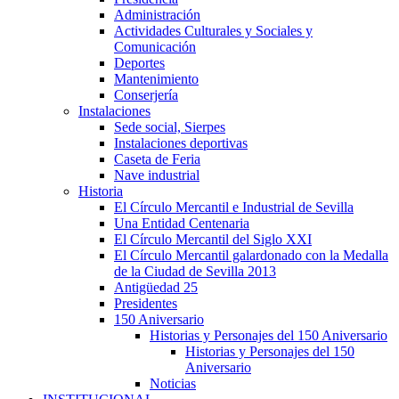
Administración
Actividades Culturales y Sociales y
Comunicación
Deportes
Mantenimiento
Conserjería
Instalaciones
Sede social, Sierpes
Instalaciones deportivas
Caseta de Feria
Nave industrial
Historia
El Círculo Mercantil e Industrial de Sevilla
Una Entidad Centenaria
El Círculo Mercantil del Siglo XXI
El Círculo Mercantil galardonado con la Medalla
de la Ciudad de Sevilla 2013
Antigüedad 25
Presidentes
150 Aniversario
Historias y Personajes del 150 Aniversario
Historias y Personajes del 150
Aniversario
Noticias