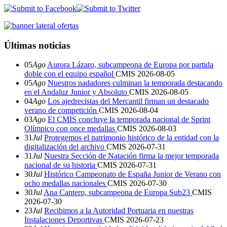
Últimas noticias
05
Ago
Aurora Lázaro, subcampeona de Europa por partida
doble con el equipo español
CMIS
2026-08-05
05
Ago
Nuestros nadadores culminan la temporada destacando
en el Andaluz Junior y Absoluto
CMIS
2026-08-05
04
Ago
Los ajedrecistas del Mercantil firman un destacado
verano de competición
CMIS
2026-08-04
03
Ago
El CMIS concluye la temporada nacional de Sprint
Olímpico con once medallas
CMIS
2026-08-03
31
Jul
Protegemos el patrimonio histórico de la entidad con la
digitalización del archivo
CMIS
2026-07-31
31
Jul
Nuestra Sección de Natación firma la mejor temporada
nacional de su historia
CMIS
2026-07-31
30
Jul
Histórico Campeonato de España Junior de Verano con
ocho medallas nacionales
CMIS
2026-07-30
30
Jul
Ana Cantero, subcampeona de Europa Sub23
CMIS
2026-07-30
23
Jul
Recibimos a la Autoridad Portuaria en nuestras
Instalaciones Deportivas
CMIS
2026-07-23