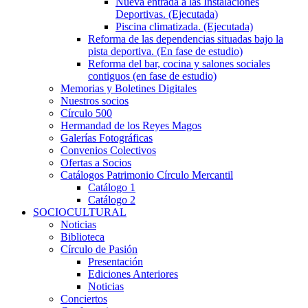
Nueva entrada a las Instalaciones
Deportivas. (Ejecutada)
Piscina climatizada. (Ejecutada)
Reforma de las dependencias situadas bajo la
pista deportiva. (En fase de estudio)
Reforma del bar, cocina y salones sociales
contiguos (en fase de estudio)
Memorias y Boletines Digitales
Nuestros socios
Círculo 500
Hermandad de los Reyes Magos
Galerías Fotográficas
Convenios Colectivos
Ofertas a Socios
Catálogos Patrimonio Círculo Mercantil
Catálogo 1
Catálogo 2
SOCIOCULTURAL
Noticias
Biblioteca
Círculo de Pasión
Presentación
Ediciones Anteriores
Noticias
Conciertos