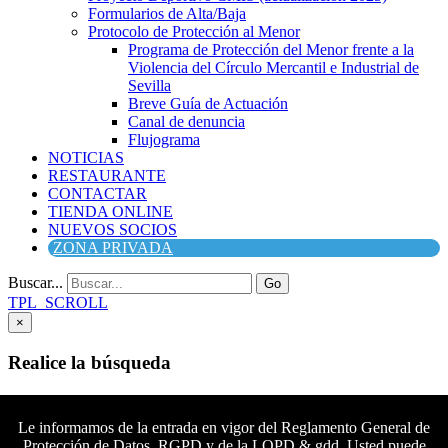
Formularios de Alta/Baja
Protocolo de Protección al Menor
Programa de Protección del Menor frente a la
Violencia del Círculo Mercantil e Industrial de
Sevilla
Breve Guía de Actuación
Canal de denuncia
Flujograma
NOTICIAS
RESTAURANTE
CONTACTAR
TIENDA ONLINE
NUEVOS SOCIOS
ZONA PRIVADA
Buscar...
Go
TPL_SCROLL
×
Realice la búsqueda
Buscar
Buscar
Le informamos de la entrada en vigor del Reglamento General de
Protección de Datos, RGPD y de la LOPD & gdd. Usted puede