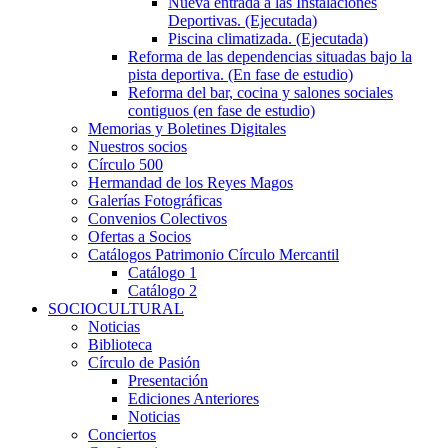
Nueva entrada a las Instalaciones
Deportivas. (Ejecutada)
Piscina climatizada. (Ejecutada)
Reforma de las dependencias situadas bajo la
pista deportiva. (En fase de estudio)
Reforma del bar, cocina y salones sociales
contiguos (en fase de estudio)
Memorias y Boletines Digitales
Nuestros socios
Círculo 500
Hermandad de los Reyes Magos
Galerías Fotográficas
Convenios Colectivos
Ofertas a Socios
Catálogos Patrimonio Círculo Mercantil
Catálogo 1
Catálogo 2
SOCIOCULTURAL
Noticias
Biblioteca
Círculo de Pasión
Presentación
Ediciones Anteriores
Noticias
Conciertos