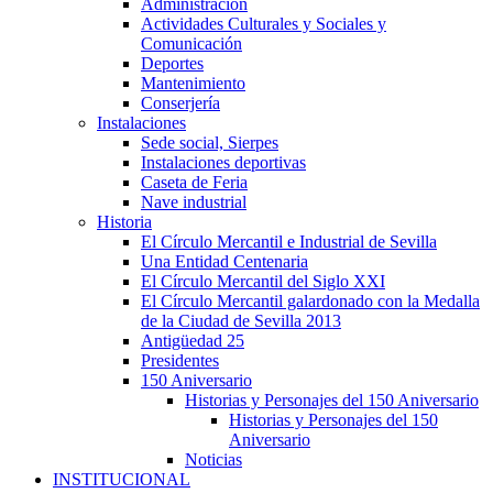
Administración
Actividades Culturales y Sociales y
Comunicación
Deportes
Mantenimiento
Conserjería
Instalaciones
Sede social, Sierpes
Instalaciones deportivas
Caseta de Feria
Nave industrial
Historia
El Círculo Mercantil e Industrial de Sevilla
Una Entidad Centenaria
El Círculo Mercantil del Siglo XXI
El Círculo Mercantil galardonado con la Medalla
de la Ciudad de Sevilla 2013
Antigüedad 25
Presidentes
150 Aniversario
Historias y Personajes del 150 Aniversario
Historias y Personajes del 150
Aniversario
Noticias
INSTITUCIONAL