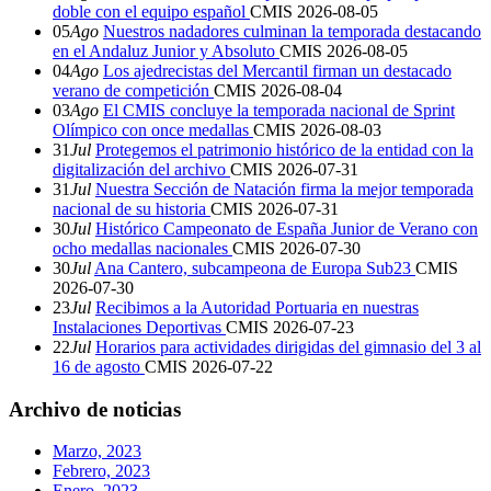
doble con el equipo español
CMIS
2026-08-05
05
Ago
Nuestros nadadores culminan la temporada destacando
en el Andaluz Junior y Absoluto
CMIS
2026-08-05
04
Ago
Los ajedrecistas del Mercantil firman un destacado
verano de competición
CMIS
2026-08-04
03
Ago
El CMIS concluye la temporada nacional de Sprint
Olímpico con once medallas
CMIS
2026-08-03
31
Jul
Protegemos el patrimonio histórico de la entidad con la
digitalización del archivo
CMIS
2026-07-31
31
Jul
Nuestra Sección de Natación firma la mejor temporada
nacional de su historia
CMIS
2026-07-31
30
Jul
Histórico Campeonato de España Junior de Verano con
ocho medallas nacionales
CMIS
2026-07-30
30
Jul
Ana Cantero, subcampeona de Europa Sub23
CMIS
2026-07-30
23
Jul
Recibimos a la Autoridad Portuaria en nuestras
Instalaciones Deportivas
CMIS
2026-07-23
22
Jul
Horarios para actividades dirigidas del gimnasio del 3 al
16 de agosto
CMIS
2026-07-22
Archivo de noticias
Marzo, 2023
Febrero, 2023
Enero, 2023