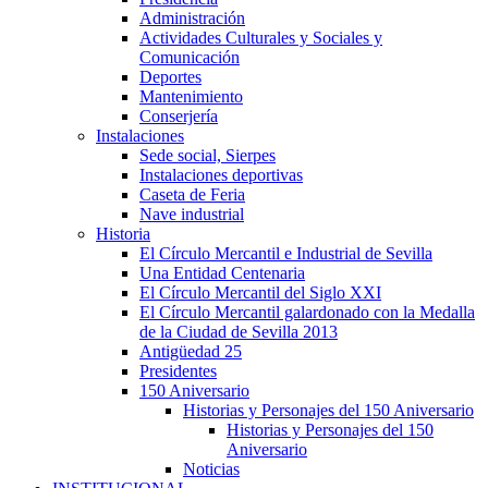
Administración
Actividades Culturales y Sociales y
Comunicación
Deportes
Mantenimiento
Conserjería
Instalaciones
Sede social, Sierpes
Instalaciones deportivas
Caseta de Feria
Nave industrial
Historia
El Círculo Mercantil e Industrial de Sevilla
Una Entidad Centenaria
El Círculo Mercantil del Siglo XXI
El Círculo Mercantil galardonado con la Medalla
de la Ciudad de Sevilla 2013
Antigüedad 25
Presidentes
150 Aniversario
Historias y Personajes del 150 Aniversario
Historias y Personajes del 150
Aniversario
Noticias