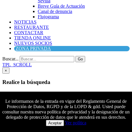
Sevilla
Breve Guía de Actuación
Canal de denuncia
Flujograma
NOTICIAS
RESTAURANTE
CONTACTAR
TIENDA ONLINE
NUEVOS SOCIOS
ZONA PRIVADA
Buscar...
Go
TPL_SCROLL
×
Realice la búsqueda
Buscar
Buscar
Le informamos de la entrada en vigor del Reglamento General de
Protección de Datos, RGPD y de la LOPD & gdd. Usted puede
Síguenos en Facebook
consultar nuestra nueva política de privacidad y la designación de un
Síguenos en Twitter
delegado de protección de datos que le atenderá en sus derechos.
Colaboradores principales
Síguenos en YouTube
Ver política
Aceptar
Síguenos en instagram