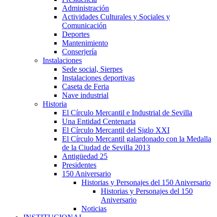
Administración
Actividades Culturales y Sociales y
Comunicación
Deportes
Mantenimiento
Conserjería
Instalaciones
Sede social, Sierpes
Instalaciones deportivas
Caseta de Feria
Nave industrial
Historia
El Círculo Mercantil e Industrial de Sevilla
Una Entidad Centenaria
El Círculo Mercantil del Siglo XXI
El Círculo Mercantil galardonado con la Medalla
de la Ciudad de Sevilla 2013
Antigüedad 25
Presidentes
150 Aniversario
Historias y Personajes del 150 Aniversario
Historias y Personajes del 150
Aniversario
Noticias