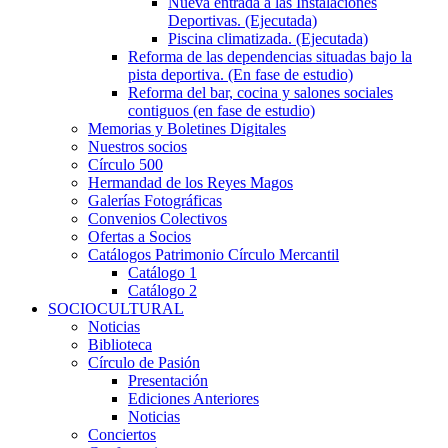
Nueva entrada a las Instalaciones
Deportivas. (Ejecutada)
Piscina climatizada. (Ejecutada)
Reforma de las dependencias situadas bajo la
pista deportiva. (En fase de estudio)
Reforma del bar, cocina y salones sociales
contiguos (en fase de estudio)
Memorias y Boletines Digitales
Nuestros socios
Círculo 500
Hermandad de los Reyes Magos
Galerías Fotográficas
Convenios Colectivos
Ofertas a Socios
Catálogos Patrimonio Círculo Mercantil
Catálogo 1
Catálogo 2
SOCIOCULTURAL
Noticias
Biblioteca
Círculo de Pasión
Presentación
Ediciones Anteriores
Noticias
Conciertos