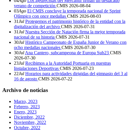
04
Ago
Los ajedrecistas del Mercantil firman un destacado
verano de competición
CMIS
2026-08-04
03
Ago
El CMIS concluye la temporada nacional de Sprint
Olímpico con once medallas
CMIS
2026-08-03
31
Jul
Protegemos el patrimonio histórico de la entidad con la
digitalización del archivo
CMIS
2026-07-31
31
Jul
Nuestra Sección de Natación firma la mejor temporada
nacional de su historia
CMIS
2026-07-31
30
Jul
Histórico Campeonato de España Junior de Verano con
ocho medallas nacionales
CMIS
2026-07-30
30
Jul
Ana Cantero, subcampeona de Europa Sub23
CMIS
2026-07-30
23
Jul
Recibimos a la Autoridad Portuaria en nuestras
Instalaciones Deportivas
CMIS
2026-07-23
22
Jul
Horarios para actividades dirigidas del gimnasio del 3 al
16 de agosto
CMIS
2026-07-22
Archivo de noticias
Marzo, 2023
Febrero, 2023
Enero, 2023
Diciembre, 2022
Noviembre, 2022
Octubre, 2022