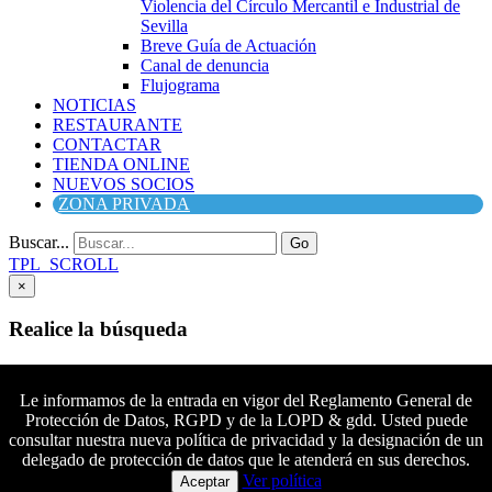
Violencia del Círculo Mercantil e Industrial de
Sevilla
Breve Guía de Actuación
Canal de denuncia
Flujograma
NOTICIAS
RESTAURANTE
CONTACTAR
TIENDA ONLINE
NUEVOS SOCIOS
ZONA PRIVADA
Buscar...
Go
TPL_SCROLL
×
Realice la búsqueda
Buscar
Buscar
Le informamos de la entrada en vigor del Reglamento General de
Protección de Datos, RGPD y de la LOPD & gdd. Usted puede
Síguenos en Facebook
consultar nuestra nueva política de privacidad y la designación de un
Síguenos en Twitter
delegado de protección de datos que le atenderá en sus derechos.
Colaboradores principales
Síguenos en YouTube
Ver política
Aceptar
Síguenos en instagram