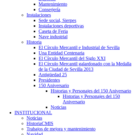
Mantenimiento
Conserjería
Instalaciones
Sede social, Sierpes
Instalaciones deportivas
Caseta de Feria
Nave industrial
Historia
El Círculo Mercantil e Industrial de Sevilla
Una Entidad Centenaria
El Círculo Mercantil del Siglo XXI
El Círculo Mercantil galardonado con la Medalla
de la Ciudad de Sevilla 2013
Antigüedad 25
Presidentes
150 Aniversario
Historias y Personajes del 150 Aniversario
Historias y Personajes del 150
Aniversario
Noticias
INSTITUCIONAL
Noticias
HistoriaCMIS
Trabajos de mejora y mantenimiento
Navidad