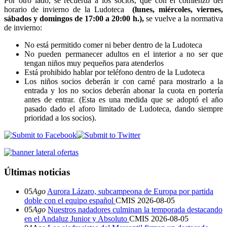
Por otro lado, se recuerda a los socios, que con el comienzo del
horario de invierno de la Ludoteca
(lunes, miércoles, viernes,
sábados y domingos de 17:00 a 20:00 h.),
se vuelve a la normativa
de invierno:
No está permitido comer ni beber dentro de la Ludoteca
No pueden permanecer adultos en el interior a no ser que
tengan niños muy pequeños para atenderlos
Está prohibido hablar por teléfono dentro de la Ludoteca
Los niños socios deberán ir con carné para mostrarlo a la
entrada y los no socios deberán abonar la cuota en portería
antes de entrar. (Esta es una medida que se adoptó el año
pasado dado el aforo limitado de Ludoteca, dando siempre
prioridad a los socios).
Últimas noticias
05
Ago
Aurora Lázaro, subcampeona de Europa por partida
doble con el equipo español
CMIS
2026-08-05
05
Ago
Nuestros nadadores culminan la temporada destacando
en el Andaluz Junior y Absoluto
CMIS
2026-08-05