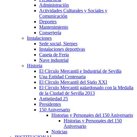
Administración
Actividades Culturales y Sociales y
Comunicación
Deportes
Mantenimiento
Conserjería
Instalaciones
Sede social, Sierpes
Instalaciones deportivas
Caseta de Feria
Nave industrial
Historia
El Círculo Mercantil e Industrial de Sevilla
Una Entidad Centenaria
El Círculo Mercantil del Siglo XXI
El Círculo Mercantil galardonado con la Medalla
de la Ciudad de Sevilla 2013
Antigüedad 25
Presidentes
150 Aniversario
Historias y Personajes del 150 Aniversario
Historias y Personajes del 150
Aniversario
Noticias