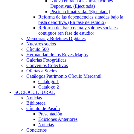
Nueva entrada a las Instalaciones
Deportivas. (Ejecutada)
Piscina climatizada. (Ejecutada)
Reforma de las dependencias situadas bajo la
pista deportiva. (En fase de estudio)
Reforma del bar, cocina y salones sociales
contiguos (en fase de estudio)
Memorias y Boletines Digitales
Nuestros socios
Círculo 500
Hermandad de los Reyes Magos
Galerías Fotográficas
Convenios Colectivos
Ofertas a Socios
Catálogos Patrimonio Círculo Mercantil
Catálogo 1
Catálogo 2
SOCIOCULTURAL
Noticias
Biblioteca
Círculo de Pasión
Presentación
Ediciones Anteriores
Noticias
Conciertos