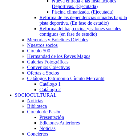
Nueva entrada a las Instalaciones
Deportivas. (Ejecutada)
Piscina climatizada. (Ejecutada)
Reforma de las dependencias situadas bajo la
pista deportiva. (En fase de estudio)
Reforma del bar, cocina y salones sociales
contiguos (en fase de estudio)
Memorias y Boletines Digitales
Nuestros socios
Círculo 500
Hermandad de los Reyes Magos
Galerías Fotográficas
Convenios Colectivos
Ofertas a Socios
Catálogos Patrimonio Círculo Mercantil
Catálogo 1
Catálogo 2
SOCIOCULTURAL
Noticias
Biblioteca
Círculo de Pasión
Presentación
Ediciones Anteriores
Noticias
Conciertos