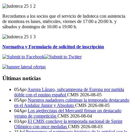
Recordamos a los socios que el servicio de ludoteca con asistencia
de monitora es lunes, miércoles, viernes de 17:00 a 20:00 h. y
sábados y domingos de 16:00 a 19:00 h.
Normativa y Formulario de solicitud de inscripción
Últimas noticias
05
Ago
Aurora Lázaro, subcampeona de Europa por partida
doble con el equipo español
CMIS
2026-08-05
05
Ago
Nuestros nadadores culminan la temporada destacando
en el Andaluz Junior y Absoluto
CMIS
2026-08-05
04
Ago
Los ajedrecistas del Mercantil firman un destacado
verano de competición
CMIS
2026-08-04
03
Ago
El CMIS concluye la temporada nacional de Sprint
Olímpico con once medallas
CMIS
2026-08-03
31
Jul
Protegemos el patrimonio histórico de la entidad con la