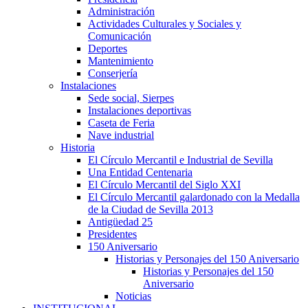
Administración
Actividades Culturales y Sociales y
Comunicación
Deportes
Mantenimiento
Conserjería
Instalaciones
Sede social, Sierpes
Instalaciones deportivas
Caseta de Feria
Nave industrial
Historia
El Círculo Mercantil e Industrial de Sevilla
Una Entidad Centenaria
El Círculo Mercantil del Siglo XXI
El Círculo Mercantil galardonado con la Medalla
de la Ciudad de Sevilla 2013
Antigüedad 25
Presidentes
150 Aniversario
Historias y Personajes del 150 Aniversario
Historias y Personajes del 150
Aniversario
Noticias