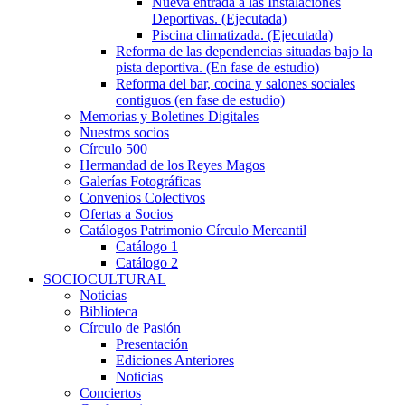
Nueva entrada a las Instalaciones
Deportivas. (Ejecutada)
Piscina climatizada. (Ejecutada)
Reforma de las dependencias situadas bajo la
pista deportiva. (En fase de estudio)
Reforma del bar, cocina y salones sociales
contiguos (en fase de estudio)
Memorias y Boletines Digitales
Nuestros socios
Círculo 500
Hermandad de los Reyes Magos
Galerías Fotográficas
Convenios Colectivos
Ofertas a Socios
Catálogos Patrimonio Círculo Mercantil
Catálogo 1
Catálogo 2
SOCIOCULTURAL
Noticias
Biblioteca
Círculo de Pasión
Presentación
Ediciones Anteriores
Noticias
Conciertos