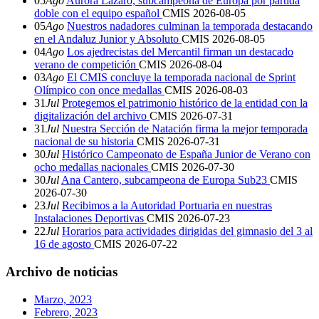
05
Ago
Aurora Lázaro, subcampeona de Europa por partida
doble con el equipo español
CMIS
2026-08-05
05
Ago
Nuestros nadadores culminan la temporada destacando
en el Andaluz Junior y Absoluto
CMIS
2026-08-05
04
Ago
Los ajedrecistas del Mercantil firman un destacado
verano de competición
CMIS
2026-08-04
03
Ago
El CMIS concluye la temporada nacional de Sprint
Olímpico con once medallas
CMIS
2026-08-03
31
Jul
Protegemos el patrimonio histórico de la entidad con la
digitalización del archivo
CMIS
2026-07-31
31
Jul
Nuestra Sección de Natación firma la mejor temporada
nacional de su historia
CMIS
2026-07-31
30
Jul
Histórico Campeonato de España Junior de Verano con
ocho medallas nacionales
CMIS
2026-07-30
30
Jul
Ana Cantero, subcampeona de Europa Sub23
CMIS
2026-07-30
23
Jul
Recibimos a la Autoridad Portuaria en nuestras
Instalaciones Deportivas
CMIS
2026-07-23
22
Jul
Horarios para actividades dirigidas del gimnasio del 3 al
16 de agosto
CMIS
2026-07-22
Archivo de noticias
Marzo, 2023
Febrero, 2023