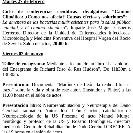
Martes 27 de febrero
Ciclo de conferencias científicas- divulgativas “Cambio
Climático: ¿Como nos afecta? Causas efectos y soluciones”
:
"
La amenaza de las bacterias multirresistentes para la salud pública
mundial y el cambio climático
". Imparte José Miguel Cisneros
Herreros. Director de la Unidad de Enfermedades infecciosas,
Microbiología y Medicina Preventiva del Hospital Virgen del Rocío
de Sevilla. Salón de actos,
20:00 h.
Viernes 02 de marzo
Taller de eneagrama:
Mediante la lectura de un libro “La sabiduría
del Eneagrama de Richard Riso & Rus Hudson”. De 11h30m a
13h30m.
Presentación:
Documental “Martínez de León, la realidad tras el
trazo” sobre la vida y obra de este autor, (Ilustrador y Pintor) a las
11,00 horas en el salón de actos
Presentación libro:
Neurorehabilitación y Neuroterapia del Daño
Cerebral traumático. Autor: José León Carrión, catedrático de
Neuropsicología de la US Presenta el acto Manuel Murga,
neurólogo y profesor de la US y Rosario Domínguez, directora
médica del Centro de Rehabilitación de Daño Cerebral CRECER. A
las 19 horas en el salón de actos.