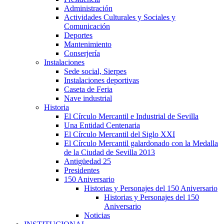
Administración
Actividades Culturales y Sociales y
Comunicación
Deportes
Mantenimiento
Conserjería
Instalaciones
Sede social, Sierpes
Instalaciones deportivas
Caseta de Feria
Nave industrial
Historia
El Círculo Mercantil e Industrial de Sevilla
Una Entidad Centenaria
El Círculo Mercantil del Siglo XXI
El Círculo Mercantil galardonado con la Medalla
de la Ciudad de Sevilla 2013
Antigüedad 25
Presidentes
150 Aniversario
Historias y Personajes del 150 Aniversario
Historias y Personajes del 150
Aniversario
Noticias