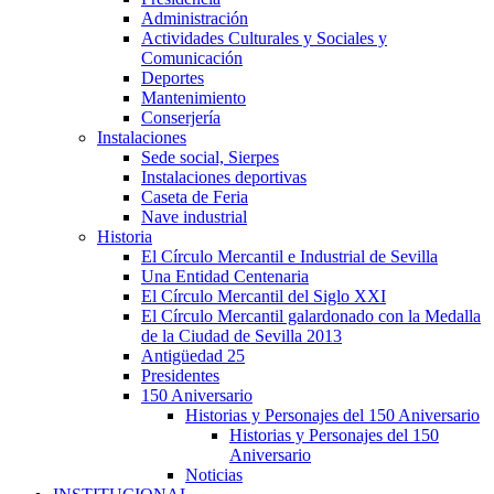
Administración
Actividades Culturales y Sociales y
Comunicación
Deportes
Mantenimiento
Conserjería
Instalaciones
Sede social, Sierpes
Instalaciones deportivas
Caseta de Feria
Nave industrial
Historia
El Círculo Mercantil e Industrial de Sevilla
Una Entidad Centenaria
El Círculo Mercantil del Siglo XXI
El Círculo Mercantil galardonado con la Medalla
de la Ciudad de Sevilla 2013
Antigüedad 25
Presidentes
150 Aniversario
Historias y Personajes del 150 Aniversario
Historias y Personajes del 150
Aniversario
Noticias