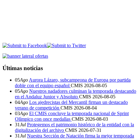
Últimas noticias
05
Ago
Aurora Lázaro, subcampeona de Europa por partida
doble con el equipo español
CMIS
2026-08-05
05
Ago
Nuestros nadadores culminan la temporada destacando
en el Andaluz Junior y Absoluto
CMIS
2026-08-05
04
Ago
Los ajedrecistas del Mercantil firman un destacado
verano de competición
CMIS
2026-08-04
03
Ago
El CMIS concluye la temporada nacional de Sprint
Olímpico con once medallas
CMIS
2026-08-03
31
Jul
Protegemos el patrimonio histórico de la entidad con la
digitalización del archivo
CMIS
2026-07-31
31
Jul
Nuestra Sección de Natación firma la mejor temporada