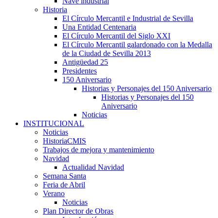
Nave industrial
Historia
El Círculo Mercantil e Industrial de Sevilla
Una Entidad Centenaria
El Círculo Mercantil del Siglo XXI
El Círculo Mercantil galardonado con la Medalla
de la Ciudad de Sevilla 2013
Antigüedad 25
Presidentes
150 Aniversario
Historias y Personajes del 150 Aniversario
Historias y Personajes del 150
Aniversario
Noticias
INSTITUCIONAL
Noticias
HistoriaCMIS
Trabajos de mejora y mantenimiento
Navidad
Actualidad Navidad
Semana Santa
Feria de Abril
Verano
Noticias
Plan Director de Obras