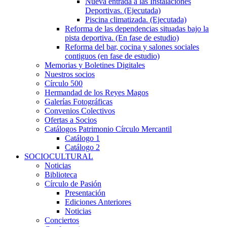
Nueva entrada a las Instalaciones
Deportivas. (Ejecutada)
Piscina climatizada. (Ejecutada)
Reforma de las dependencias situadas bajo la
pista deportiva. (En fase de estudio)
Reforma del bar, cocina y salones sociales
contiguos (en fase de estudio)
Memorias y Boletines Digitales
Nuestros socios
Círculo 500
Hermandad de los Reyes Magos
Galerías Fotográficas
Convenios Colectivos
Ofertas a Socios
Catálogos Patrimonio Círculo Mercantil
Catálogo 1
Catálogo 2
SOCIOCULTURAL
Noticias
Biblioteca
Círculo de Pasión
Presentación
Ediciones Anteriores
Noticias
Conciertos