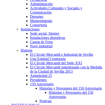
Administración
Actividades Culturales y Sociales y
Comunicación
Deportes
Mantenimiento
Conserjería
Instalaciones
Sede social, Sierpes
Instalaciones deportivas
Caseta de Feria
Nave industrial
Historia
El Círculo Mercantil e Industrial de Sevilla
Una Entidad Centenaria
El Círculo Mercantil del Siglo XXI
El Círculo Mercantil galardonado con la Medalla
de la Ciudad de Sevilla 2013
Antigüedad 25
Presidentes
150 Aniversario
Historias y Personajes del 150 Aniversario
Historias y Personajes del 150
Aniversario
Noticias