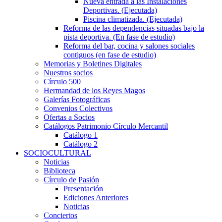
Nueva entrada a las Instalaciones
Deportivas. (Ejecutada)
Piscina climatizada. (Ejecutada)
Reforma de las dependencias situadas bajo la
pista deportiva. (En fase de estudio)
Reforma del bar, cocina y salones sociales
contiguos (en fase de estudio)
Memorias y Boletines Digitales
Nuestros socios
Círculo 500
Hermandad de los Reyes Magos
Galerías Fotográficas
Convenios Colectivos
Ofertas a Socios
Catálogos Patrimonio Círculo Mercantil
Catálogo 1
Catálogo 2
SOCIOCULTURAL
Noticias
Biblioteca
Círculo de Pasión
Presentación
Ediciones Anteriores
Noticias
Conciertos