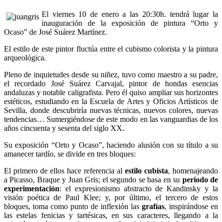
El viernes 10 de enero a las 20:30h. tendrá lugar la
inauguración de la exposición de pintura “Orto y
Ocaso” de José Suárez Martínez.
El estilo de este pintor fluctúa entre el cubismo colorista y la pintura
arqueológica.
Pleno de inquietudes desde su niñez, tuvo como maestro a su padre,
el recordado José Suárez Carvajal, pintor de hondas esencias
andaluzas y notable caligrafista. Pero él quiso ampliar sus horizontes
estéticos, estudiando en la Escuela de Artes y Oficios Artísticos de
Sevilla, donde descubriría nuevas técnicas, nuevos colores, nuevas
tendencias… Sumergiéndose de este modo en las vanguardias de los
años cincuenta y sesenta del siglo XX.
Su exposición “Orto y Ocaso”, haciendo alusión con su título a su
amanecer tardío, se divide en tres bloques:
El primero de ellos hace referencia al
estilo cubista
, homenajeando
a Picasso, Braque y Juan Gris; el segundo se basa en su
periodo de
experimentación
: el expresionismo abstracto de Kandinsky y la
visión poética de Paul Klee; y, por último, el tercero de estos
bloques, toma como punto de inflexión las
grafías
, inspirándose en
las estelas fenicias y tartésicas, en sus caracteres, llegando a la