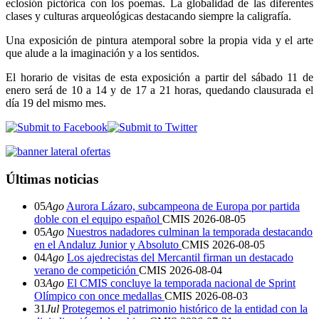
eclosión pictórica con los poemas. La globalidad de las diferentes
clases y culturas arqueológicas destacando siempre la caligrafía.
Una exposición de pintura atemporal sobre la propia vida y el arte
que alude a la imaginación y a los sentidos.
El horario de visitas de esta exposición a partir del sábado 11 de
enero será de 10 a 14 y de 17 a 21 horas, quedando clausurada el
día 19 del mismo mes.
Últimas noticias
05
Ago
Aurora Lázaro, subcampeona de Europa por partida
doble con el equipo español
CMIS
2026-08-05
05
Ago
Nuestros nadadores culminan la temporada destacando
en el Andaluz Junior y Absoluto
CMIS
2026-08-05
04
Ago
Los ajedrecistas del Mercantil firman un destacado
verano de competición
CMIS
2026-08-04
03
Ago
El CMIS concluye la temporada nacional de Sprint
Olímpico con once medallas
CMIS
2026-08-03
31
Jul
Protegemos el patrimonio histórico de la entidad con la