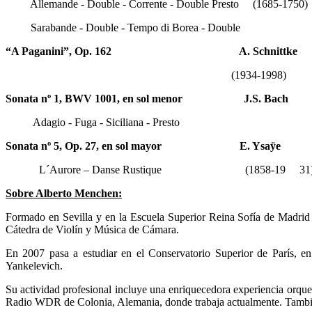
Allemande - Double - Corrente - Double Presto (1685-1750)
Sarabande - Double - Tempo di Borea - Double
“A Paganini”, Op. 162 A. Schnittke
(1934-1998)
Sonata nº 1, BWV 1001, en sol menor
J.S. Bach
Adagio - Fuga - Siciliana - Presto
Sonata nº 5, Op. 27, en sol mayor
E. Ysaÿe
L´Aurore – Danse Rustique (1858-19 31
Sobre Alberto Menchen:
Formado en Sevilla y en la Escuela Superior Reina Sofía de Madrid 
Cátedra de Violín y Música de Cámara.
En 2007 pasa a estudiar en el Conservatorio Superior de París, 
Yankelevich.
Su actividad profesional incluye una enriquecedora experiencia orque
Radio WDR de Colonia, Alemania, donde trabaja actualmente. Tambié