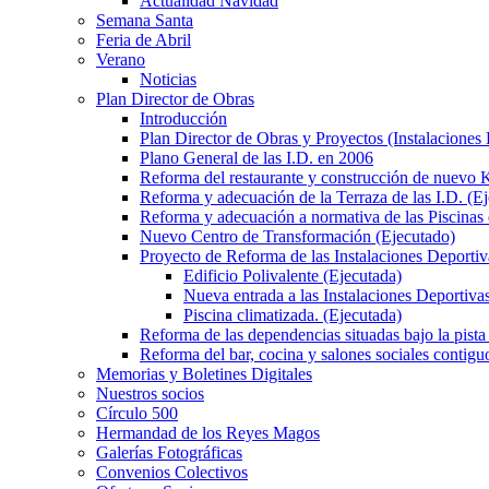
Actualidad Navidad
Semana Santa
Feria de Abril
Verano
Noticias
Plan Director de Obras
Introducción
Plan Director de Obras y Proyectos (Instalaciones
Plano General de las I.D. en 2006
Reforma del restaurante y construcción de nuevo K
Reforma y adecuación de la Terraza de las I.D. (E
Reforma y adecuación a normativa de las Piscinas 
Nuevo Centro de Transformación (Ejecutado)
Proyecto de Reforma de las Instalaciones Deportiv
Edificio Polivalente (Ejecutada)
Nueva entrada a las Instalaciones Deportivas
Piscina climatizada. (Ejecutada)
Reforma de las dependencias situadas bajo la pista 
Reforma del bar, cocina y salones sociales contiguo
Memorias y Boletines Digitales
Nuestros socios
Círculo 500
Hermandad de los Reyes Magos
Galerías Fotográficas
Convenios Colectivos