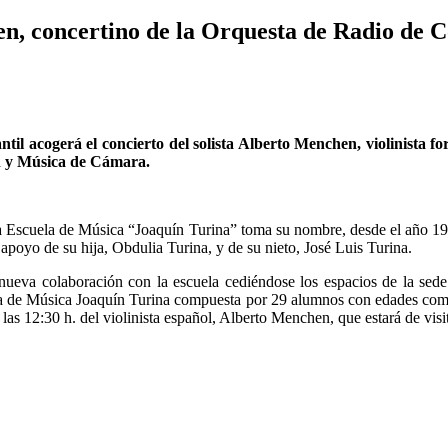
n, concertino de la Orquesta de Radio de C
ntil acogerá el concierto del solista Alberto Menchen, violinista 
ín y Música de Cámara.
, la Escuela de Música “Joaquín Turina” toma su nombre, desde el año 19
 apoyo de su hija, Obdulia Turina, y de su nieto, José Luis Turina.
nueva colaboración con la escuela cediéndose los espacios de la sede
la de Música Joaquín Turina compuesta por 29 alumnos con edades compr
as 12:30 h. del violinista español, Alberto Menchen, que estará de visit