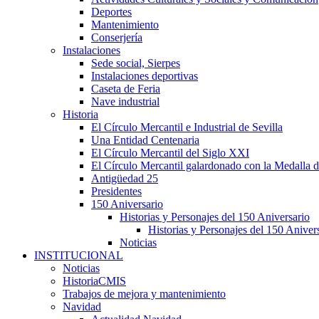
Deportes
Mantenimiento
Conserjería
Instalaciones
Sede social, Sierpes
Instalaciones deportivas
Caseta de Feria
Nave industrial
Historia
El Círculo Mercantil e Industrial de Sevilla
Una Entidad Centenaria
El Círculo Mercantil del Siglo XXI
El Círculo Mercantil galardonado con la Medalla d
Antigüedad 25
Presidentes
150 Aniversario
Historias y Personajes del 150 Aniversario
Historias y Personajes del 150 Aniver
Noticias
INSTITUCIONAL
Noticias
HistoriaCMIS
Trabajos de mejora y mantenimiento
Navidad