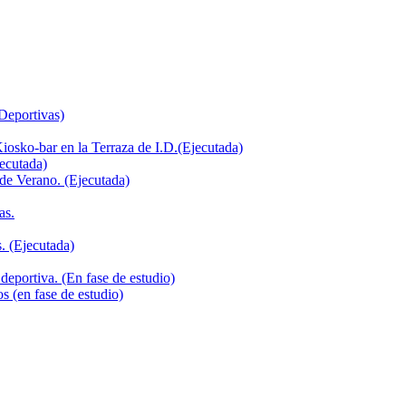
 Deportivas)
iosko-bar en la Terraza de I.D.(Ejecutada)
jecutada)
de Verano. (Ejecutada)
as.
. (Ejecutada)
deportiva. (En fase de estudio)
s (en fase de estudio)