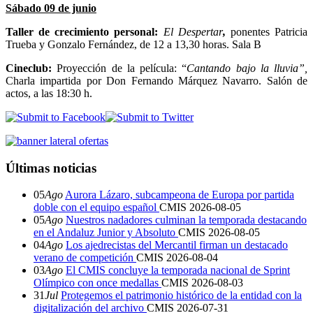
Sábado 09 de junio
Taller de crecimiento personal:
El Despertar
,
ponentes Patricia
Trueba y Gonzalo Fernández, de 12 a 13,30 horas. Sala B
Cineclub:
Proyección de la película: “
Cantando bajo la lluvia”,
Charla impartida por Don Fernando Márquez Navarro. Salón de
actos, a las 18:30 h.
Últimas noticias
05
Ago
Aurora Lázaro, subcampeona de Europa por partida
doble con el equipo español
CMIS
2026-08-05
05
Ago
Nuestros nadadores culminan la temporada destacando
en el Andaluz Junior y Absoluto
CMIS
2026-08-05
04
Ago
Los ajedrecistas del Mercantil firman un destacado
verano de competición
CMIS
2026-08-04
03
Ago
El CMIS concluye la temporada nacional de Sprint
Olímpico con once medallas
CMIS
2026-08-03
31
Jul
Protegemos el patrimonio histórico de la entidad con la
digitalización del archivo
CMIS
2026-07-31