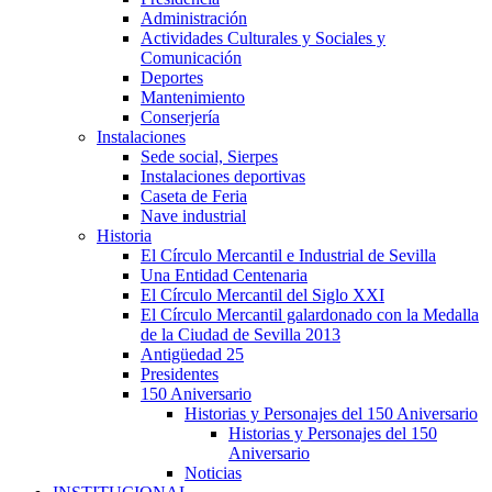
Administración
Actividades Culturales y Sociales y
Comunicación
Deportes
Mantenimiento
Conserjería
Instalaciones
Sede social, Sierpes
Instalaciones deportivas
Caseta de Feria
Nave industrial
Historia
El Círculo Mercantil e Industrial de Sevilla
Una Entidad Centenaria
El Círculo Mercantil del Siglo XXI
El Círculo Mercantil galardonado con la Medalla
de la Ciudad de Sevilla 2013
Antigüedad 25
Presidentes
150 Aniversario
Historias y Personajes del 150 Aniversario
Historias y Personajes del 150
Aniversario
Noticias