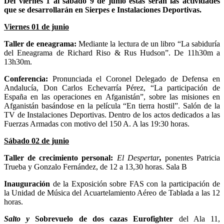
Del viernes 1 al sábado 9 de junio estas serán las actividades
que se desarrollarán en Sierpes e Instalaciones Deportivas.
Viernes 01 de junio
Taller de eneagrama:
Mediante la lectura de un libro “La sabiduría
del Eneagrama de Richard Riso & Rus Hudson”. De 11h30m a
13h30m.
Conferencia:
Pronunciada el Coronel Delegado de Defensa en
Andalucía, Don Carlos Echevarría Pérez, “La participación de
España en las operaciones en Afganistán”, sobre las misiones en
Afganistán basándose en la película “En tierra hostil”. Salón de la
TV de Instalaciones Deportivas. Dentro de los actos dedicados a las
Fuerzas Armadas con motivo del 150 A. A las 19:30 horas.
Sábado 02 de junio
Taller de crecimiento personal:
El Despertar
,
ponentes Patricia
Trueba y Gonzalo Fernández, de 12 a 13,30 horas. Sala B
Inauguración
de la Exposición sobre FAS con la participación de
la Unidad de Música del Acuartelamiento Aéreo de Tablada a las 12
horas.
Salto y
Sobrevuelo de dos cazas Eurofighter
del Ala 11,