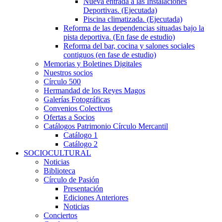
Nueva entrada a las Instalaciones
Deportivas. (Ejecutada)
Piscina climatizada. (Ejecutada)
Reforma de las dependencias situadas bajo la
pista deportiva. (En fase de estudio)
Reforma del bar, cocina y salones sociales
contiguos (en fase de estudio)
Memorias y Boletines Digitales
Nuestros socios
Círculo 500
Hermandad de los Reyes Magos
Galerías Fotográficas
Convenios Colectivos
Ofertas a Socios
Catálogos Patrimonio Círculo Mercantil
Catálogo 1
Catálogo 2
SOCIOCULTURAL
Noticias
Biblioteca
Círculo de Pasión
Presentación
Ediciones Anteriores
Noticias
Conciertos