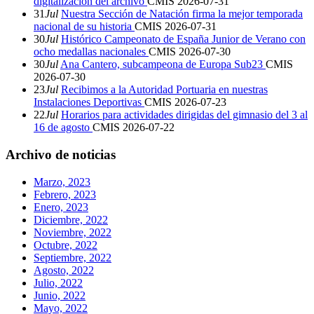
digitalización del archivo
CMIS
2026-07-31
31
Jul
Nuestra Sección de Natación firma la mejor temporada
nacional de su historia
CMIS
2026-07-31
30
Jul
Histórico Campeonato de España Junior de Verano con
ocho medallas nacionales
CMIS
2026-07-30
30
Jul
Ana Cantero, subcampeona de Europa Sub23
CMIS
2026-07-30
23
Jul
Recibimos a la Autoridad Portuaria en nuestras
Instalaciones Deportivas
CMIS
2026-07-23
22
Jul
Horarios para actividades dirigidas del gimnasio del 3 al
16 de agosto
CMIS
2026-07-22
Archivo de noticias
Marzo, 2023
Febrero, 2023
Enero, 2023
Diciembre, 2022
Noviembre, 2022
Octubre, 2022
Septiembre, 2022
Agosto, 2022
Julio, 2022
Junio, 2022
Mayo, 2022