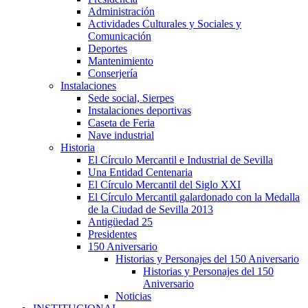
Administración
Actividades Culturales y Sociales y
Comunicación
Deportes
Mantenimiento
Conserjería
Instalaciones
Sede social, Sierpes
Instalaciones deportivas
Caseta de Feria
Nave industrial
Historia
El Círculo Mercantil e Industrial de Sevilla
Una Entidad Centenaria
El Círculo Mercantil del Siglo XXI
El Círculo Mercantil galardonado con la Medalla
de la Ciudad de Sevilla 2013
Antigüedad 25
Presidentes
150 Aniversario
Historias y Personajes del 150 Aniversario
Historias y Personajes del 150
Aniversario
Noticias