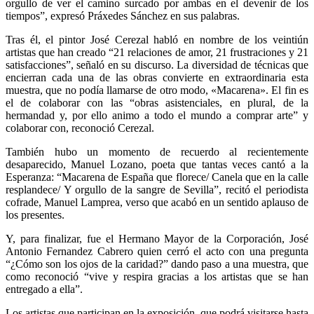
orgullo de ver el camino surcado por ambas en el devenir de los
tiempos”, expresó Práxedes Sánchez en sus palabras.
Tras él, el pintor José Cerezal habló en nombre de los veintiún
artistas que han creado “21 relaciones de amor, 21 frustraciones y 21
satisfacciones”, señaló en su discurso. La diversidad de técnicas que
encierran cada una de las obras convierte en extraordinaria esta
muestra, que no podía llamarse de otro modo, «Macarena». El fin es
el de colaborar con las “obras asistenciales, en plural, de la
hermandad y, por ello animo a todo el mundo a comprar arte” y
colaborar con, reconoció Cerezal.
También hubo un momento de recuerdo al recientemente
desaparecido, Manuel Lozano, poeta que tantas veces cantó a la
Esperanza: “Macarena de España que florece/ Canela que en la calle
resplandece/ Y orgullo de la sangre de Sevilla”, recitó el periodista
cofrade, Manuel Lamprea, verso que acabó en un sentido aplauso de
los presentes.
Y, para finalizar, fue el Hermano Mayor de la Corporación, José
Antonio Fernandez Cabrero quien cerró el acto con una pregunta
“¿Cómo son los ojos de la caridad?” dando paso a una muestra, que
como reconoció “vive y respira gracias a los artistas que se han
entregado a ella”.
Los artistas que participan en la exposición, que podrá visitarse hasta