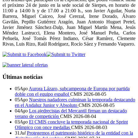
el próximo 24 de junio en la sede social de Sierpes, en horario de
11:00 a 14:00 h y de 17.00 a 21:00 h., son Javier Aguilar, Nuria
Barrera, Miguel Caiceo, José Cerezal, Irene Dorado, Álvaro
Gavilán, Pepillo Gutiérrez Aragón, Juan Antonio Huguet Pretel,
Javier Jiménez Sánchez-Dalp, Juan Miguel Martín Mena, Jesús
Méndez Lastrucci, Elena Montero, José Manuel Peña, Carlos
Peñuela, José Tomás Pérez Indiano, César Ramírez, Clemente
Rivas, Luis Rizo, Raúl Rodríguez, Rocío Sáez y Fernando Vaquero.
Últimas noticias
05
Ago
Aurora Lázaro, subcampeona de Europa por partida
doble con el equipo español
CMIS
2026-08-05
05
Ago
Nuestros nadadores culminan la temporada destacando
en el Andaluz Junior y Absoluto
CMIS
2026-08-05
04
Ago
Los ajedrecistas del Mercantil firman un destacado
verano de competición
CMIS
2026-08-04
03
Ago
El CMIS concluye la temporada nacional de Sprint
Olímpico con once medallas
CMIS
2026-08-03
31
Jul
Protegemos el patrimonio histórico de la entidad con la