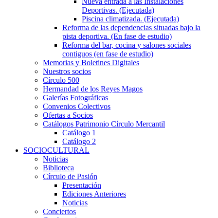
Nueva entrada a las Instalaciones
Deportivas. (Ejecutada)
Piscina climatizada. (Ejecutada)
Reforma de las dependencias situadas bajo la
pista deportiva. (En fase de estudio)
Reforma del bar, cocina y salones sociales
contiguos (en fase de estudio)
Memorias y Boletines Digitales
Nuestros socios
Círculo 500
Hermandad de los Reyes Magos
Galerías Fotográficas
Convenios Colectivos
Ofertas a Socios
Catálogos Patrimonio Círculo Mercantil
Catálogo 1
Catálogo 2
SOCIOCULTURAL
Noticias
Biblioteca
Círculo de Pasión
Presentación
Ediciones Anteriores
Noticias
Conciertos