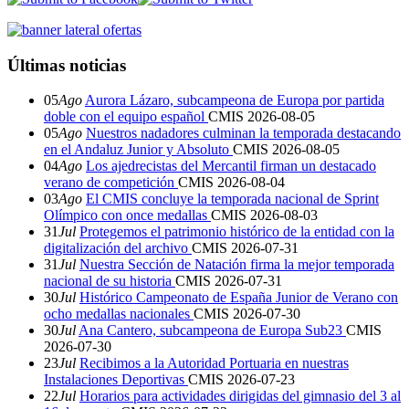
Últimas noticias
05
Ago
Aurora Lázaro, subcampeona de Europa por partida
doble con el equipo español
CMIS
2026-08-05
05
Ago
Nuestros nadadores culminan la temporada destacando
en el Andaluz Junior y Absoluto
CMIS
2026-08-05
04
Ago
Los ajedrecistas del Mercantil firman un destacado
verano de competición
CMIS
2026-08-04
03
Ago
El CMIS concluye la temporada nacional de Sprint
Olímpico con once medallas
CMIS
2026-08-03
31
Jul
Protegemos el patrimonio histórico de la entidad con la
digitalización del archivo
CMIS
2026-07-31
31
Jul
Nuestra Sección de Natación firma la mejor temporada
nacional de su historia
CMIS
2026-07-31
30
Jul
Histórico Campeonato de España Junior de Verano con
ocho medallas nacionales
CMIS
2026-07-30
30
Jul
Ana Cantero, subcampeona de Europa Sub23
CMIS
2026-07-30
23
Jul
Recibimos a la Autoridad Portuaria en nuestras
Instalaciones Deportivas
CMIS
2026-07-23
22
Jul
Horarios para actividades dirigidas del gimnasio del 3 al