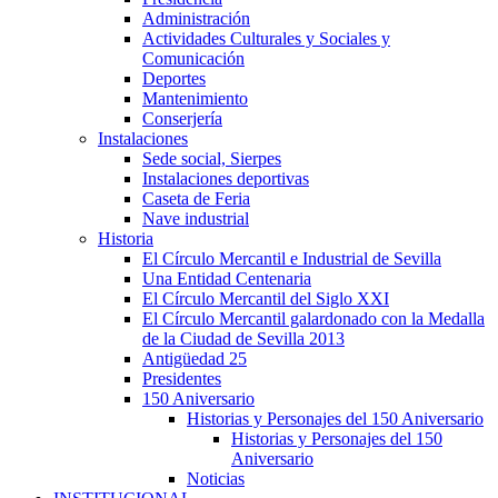
Administración
Actividades Culturales y Sociales y
Comunicación
Deportes
Mantenimiento
Conserjería
Instalaciones
Sede social, Sierpes
Instalaciones deportivas
Caseta de Feria
Nave industrial
Historia
El Círculo Mercantil e Industrial de Sevilla
Una Entidad Centenaria
El Círculo Mercantil del Siglo XXI
El Círculo Mercantil galardonado con la Medalla
de la Ciudad de Sevilla 2013
Antigüedad 25
Presidentes
150 Aniversario
Historias y Personajes del 150 Aniversario
Historias y Personajes del 150
Aniversario
Noticias