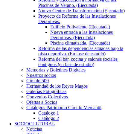
Piscinas de Verano. (Ejecutada)
Nuevo Centro de Transformación (Ejecutado)
Proyecto de Reforma de las Instalaciones
Deportivas.
Edificio Polivalente (Ejecutada)
Nueva entrada a las Instalaciones
Deportivas. (Ejecutada)
Piscina climatizada. (Ejecutada)
Reforma de las dependencias situadas bajo la
pista deportiva. (En fase de estudio)
Reforma del bar, cocina y salones sociales
contiguos (en fase de estudio)
Memorias y Boletines Digitales
Nuestros socios
Círculo 500
Hermandad de los Reyes Magos
Galerías Fotográficas
Convenios Colectivos
Ofertas a Socios
Catálogos Patrimonio Círculo Mercantil
Catálogo 1
Catálogo 2
SOCIOCULTURAL
Noticias