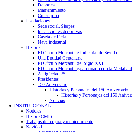
Deportes
Mantenimiento
Conserjería
Instalaciones
Sede social, Sierpes
Instalaciones deportivas
Caseta de Feria
Nave industrial
Historia
El Círculo Mercantil e Industrial de Sevilla
Una Entidad Centenaria
El Círculo Mercantil del Siglo XXI
El Círculo Mercantil galardonado con la Medalla d
Antigüedad 25
Presidentes
150 Aniversario
Historias y Personajes del 150 Aniversario
Historias y Personajes del 150 Aniver
Noticias
INSTITUCIONAL
Noticias
HistoriaCMIS
Trabajos de mejora y mantenimiento
Navidad