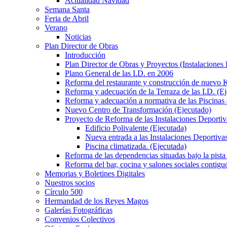
Actualidad Navidad
Semana Santa
Feria de Abril
Verano
Noticias
Plan Director de Obras
Introducción
Plan Director de Obras y Proyectos (Instalaciones
Plano General de las I.D. en 2006
Reforma del restaurante y construcción de nuevo K
Reforma y adecuación de la Terraza de las I.D. (E
Reforma y adecuación a normativa de las Piscinas 
Nuevo Centro de Transformación (Ejecutado)
Proyecto de Reforma de las Instalaciones Deportiv
Edificio Polivalente (Ejecutada)
Nueva entrada a las Instalaciones Deportivas
Piscina climatizada. (Ejecutada)
Reforma de las dependencias situadas bajo la pista 
Reforma del bar, cocina y salones sociales contiguo
Memorias y Boletines Digitales
Nuestros socios
Círculo 500
Hermandad de los Reyes Magos
Galerías Fotográficas
Convenios Colectivos