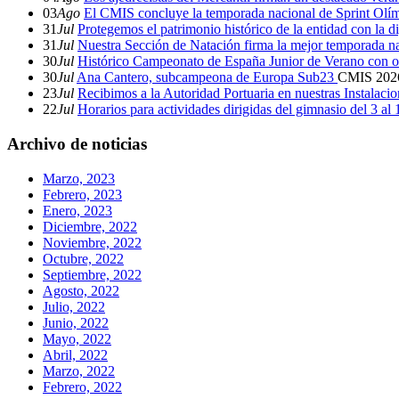
03
Ago
El CMIS concluye la temporada nacional de Sprint Olí
31
Jul
Protegemos el patrimonio histórico de la entidad con la d
31
Jul
Nuestra Sección de Natación firma la mejor temporada na
30
Jul
Histórico Campeonato de España Junior de Verano con o
30
Jul
Ana Cantero, subcampeona de Europa Sub23
CMIS
202
23
Jul
Recibimos a la Autoridad Portuaria en nuestras Instalaci
22
Jul
Horarios para actividades dirigidas del gimnasio del 3 al
Archivo de noticias
Marzo, 2023
Febrero, 2023
Enero, 2023
Diciembre, 2022
Noviembre, 2022
Octubre, 2022
Septiembre, 2022
Agosto, 2022
Julio, 2022
Junio, 2022
Mayo, 2022
Abril, 2022
Marzo, 2022
Febrero, 2022