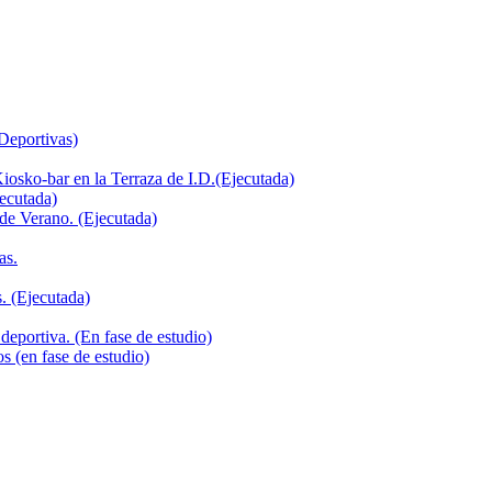
 Deportivas)
iosko-bar en la Terraza de I.D.(Ejecutada)
jecutada)
de Verano. (Ejecutada)
as.
. (Ejecutada)
deportiva. (En fase de estudio)
s (en fase de estudio)