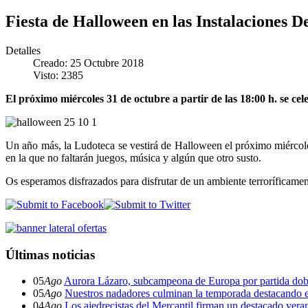
Fiesta de Halloween en las Instalaciones D
Detalles
Creado: 25 Octubre 2018
Visto: 2385
El próximo miércoles 31 de octubre a partir de las 18:00 h. se cel
Un año más, la Ludoteca se vestirá de Halloween el próximo miércoles 3
en la que no faltarán juegos, música y algún que otro susto.
Os esperamos disfrazados para disfrutar de un ambiente terroríficamen
Últimas noticias
05
Ago
Aurora Lázaro, subcampeona de Europa por partida dob
05
Ago
Nuestros nadadores culminan la temporada destacando 
04
Ago
Los ajedrecistas del Mercantil firman un destacado ver