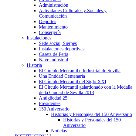
Administración
Actividades Culturales y Sociales y
Comunicación
Deportes
Mantenimiento
Conserjería
Instalaciones
Sede social, Sierpes
Instalaciones deportivas
Caseta de Feria
Nave industrial
Historia
El Círculo Mercantil e Industrial de Sevilla
Una Entidad Centenaria
El Círculo Mercantil del Siglo XXI
El Círculo Mercantil galardonado con la Medalla
de la Ciudad de Sevilla 2013
Antigüedad 25
Presidentes
150 Aniversario
Historias y Personajes del 150 Aniversario
Historias y Personajes del 150
Aniversario
Noticias