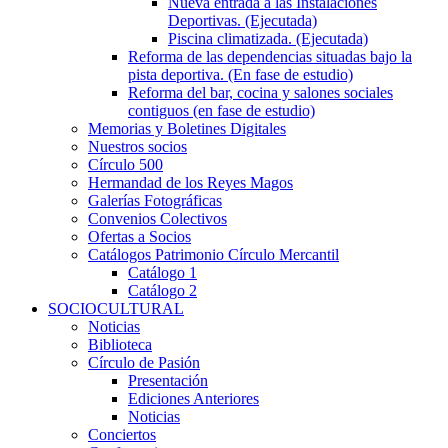
Nueva entrada a las Instalaciones
Deportivas. (Ejecutada)
Piscina climatizada. (Ejecutada)
Reforma de las dependencias situadas bajo la
pista deportiva. (En fase de estudio)
Reforma del bar, cocina y salones sociales
contiguos (en fase de estudio)
Memorias y Boletines Digitales
Nuestros socios
Círculo 500
Hermandad de los Reyes Magos
Galerías Fotográficas
Convenios Colectivos
Ofertas a Socios
Catálogos Patrimonio Círculo Mercantil
Catálogo 1
Catálogo 2
SOCIOCULTURAL
Noticias
Biblioteca
Círculo de Pasión
Presentación
Ediciones Anteriores
Noticias
Conciertos