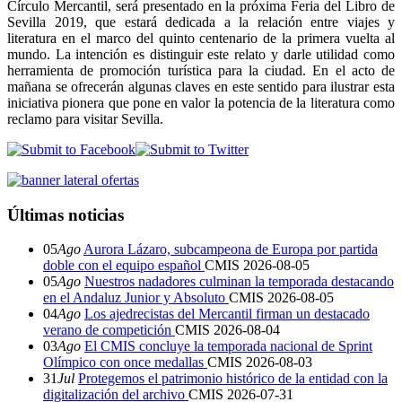
Círculo Mercantil, será presentado en la próxima Feria del Libro de
Sevilla 2019, que estará dedicada a la relación entre viajes y
literatura en el marco del quinto centenario de la primera vuelta al
mundo. La intención es distinguir este relato y darle utilidad como
herramienta de promoción turística para la ciudad. En el acto de
mañana se ofrecerán algunas claves en este sentido para ilustrar esta
iniciativa pionera que pone en valor la potencia de la literatura como
reclamo para visitar Sevilla.
Últimas noticias
05
Ago
Aurora Lázaro, subcampeona de Europa por partida
doble con el equipo español
CMIS
2026-08-05
05
Ago
Nuestros nadadores culminan la temporada destacando
en el Andaluz Junior y Absoluto
CMIS
2026-08-05
04
Ago
Los ajedrecistas del Mercantil firman un destacado
verano de competición
CMIS
2026-08-04
03
Ago
El CMIS concluye la temporada nacional de Sprint
Olímpico con once medallas
CMIS
2026-08-03
31
Jul
Protegemos el patrimonio histórico de la entidad con la
digitalización del archivo
CMIS
2026-07-31