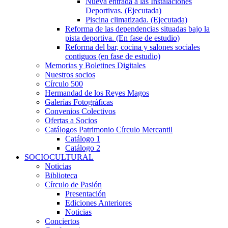
Nueva entrada a las Instalaciones
Deportivas. (Ejecutada)
Piscina climatizada. (Ejecutada)
Reforma de las dependencias situadas bajo la
pista deportiva. (En fase de estudio)
Reforma del bar, cocina y salones sociales
contiguos (en fase de estudio)
Memorias y Boletines Digitales
Nuestros socios
Círculo 500
Hermandad de los Reyes Magos
Galerías Fotográficas
Convenios Colectivos
Ofertas a Socios
Catálogos Patrimonio Círculo Mercantil
Catálogo 1
Catálogo 2
SOCIOCULTURAL
Noticias
Biblioteca
Círculo de Pasión
Presentación
Ediciones Anteriores
Noticias
Conciertos