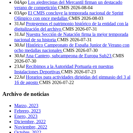
04
Ago
Los ajedrecistas del Mercantil firman un destacado
verano de competición
CMIS
2026-08-04
03
Ago
El CMIS concluye la temporada nacional de Sprint
Olímpico con once medallas
CMIS
2026-08-03
31
Jul
Protegemos el patrimonio histórico de la entidad con la
digitalización del archivo
CMIS
2026-07-31
31
Jul
Nuestra Sección de Natación firma la mejor temporada
nacional de su historia
CMIS
2026-07-31
30
Jul
Histórico Campeonato de España Junior de Verano con
ocho medallas nacionales
CMIS
2026-07-30
30
Jul
Ana Cantero, subcampeona de Europa Sub23
CMIS
2026-07-30
23
Jul
Recibimos a la Autoridad Portuaria en nuestras
Instalaciones Deportivas
CMIS
2026-07-23
22
Jul
Horarios para actividades dirigidas del gimnasio del 3 al
16 de agosto
CMIS
2026-07-22
Archivo de noticias
Marzo, 2023
Febrero, 2023
Enero, 2023
Diciembre, 2022
Noviembre, 2022
Octubre, 2022