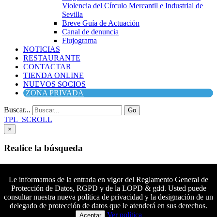
Violencia del Círculo Mercantil e Industrial de
Sevilla
Breve Guía de Actuación
Canal de denuncia
Flujograma
NOTICIAS
RESTAURANTE
CONTACTAR
TIENDA ONLINE
NUEVOS SOCIOS
ZONA PRIVADA
Buscar...
Go
TPL_SCROLL
×
Realice la búsqueda
Buscar
Buscar
Le informamos de la entrada en vigor del Reglamento General de
Protección de Datos, RGPD y de la LOPD & gdd. Usted puede
Síguenos en Facebook
consultar nuestra nueva política de privacidad y la designación de un
Síguenos en Twitter
delegado de protección de datos que le atenderá en sus derechos.
Colaboradores principales
Síguenos en YouTube
Ver política
Aceptar