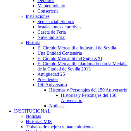
Deportes
Mantenimiento
Conserjería
Instalaciones
Sede social, Sierpes
Instalaciones deportivas
Caseta de Feria
Nave industrial
Historia
El Círculo Mercantil e Industrial de Sevilla
Una Entidad Centenaria
El Círculo Mercantil del Siglo XXI
El Círculo Mercantil galardonado con la Medalla
de la Ciudad de Sevilla 2013
Antigüedad 25
Presidentes
150 Aniversario
Historias y Personajes del 150 Aniversario
Historias y Personajes del 150
Aniversario
Noticias
INSTITUCIONAL
Noticias
HistoriaCMIS
Trabajos de mejora y mantenimiento