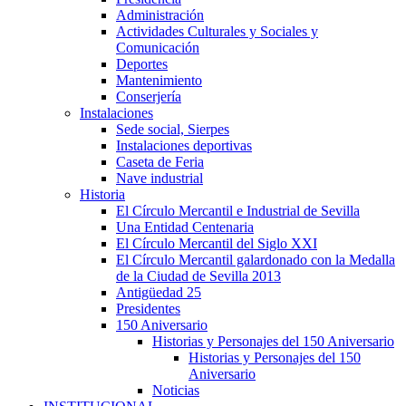
Administración
Actividades Culturales y Sociales y
Comunicación
Deportes
Mantenimiento
Conserjería
Instalaciones
Sede social, Sierpes
Instalaciones deportivas
Caseta de Feria
Nave industrial
Historia
El Círculo Mercantil e Industrial de Sevilla
Una Entidad Centenaria
El Círculo Mercantil del Siglo XXI
El Círculo Mercantil galardonado con la Medalla
de la Ciudad de Sevilla 2013
Antigüedad 25
Presidentes
150 Aniversario
Historias y Personajes del 150 Aniversario
Historias y Personajes del 150
Aniversario
Noticias