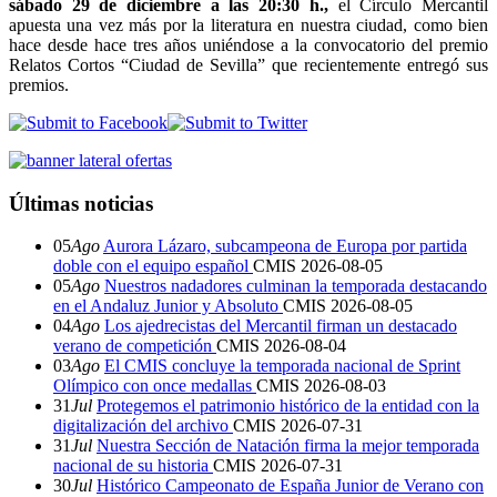
sábado 29 de diciembre a las 20:30 h.,
el Círculo Mercantil
apuesta una vez más por la literatura en nuestra ciudad, como bien
hace desde hace tres años uniéndose a la convocatorio del premio
Relatos Cortos “Ciudad de Sevilla” que recientemente entregó sus
premios.
Últimas noticias
05
Ago
Aurora Lázaro, subcampeona de Europa por partida
doble con el equipo español
CMIS
2026-08-05
05
Ago
Nuestros nadadores culminan la temporada destacando
en el Andaluz Junior y Absoluto
CMIS
2026-08-05
04
Ago
Los ajedrecistas del Mercantil firman un destacado
verano de competición
CMIS
2026-08-04
03
Ago
El CMIS concluye la temporada nacional de Sprint
Olímpico con once medallas
CMIS
2026-08-03
31
Jul
Protegemos el patrimonio histórico de la entidad con la
digitalización del archivo
CMIS
2026-07-31
31
Jul
Nuestra Sección de Natación firma la mejor temporada
nacional de su historia
CMIS
2026-07-31
30
Jul
Histórico Campeonato de España Junior de Verano con