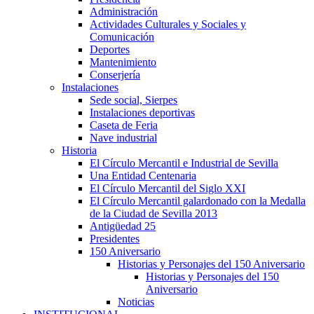
Administración
Actividades Culturales y Sociales y
Comunicación
Deportes
Mantenimiento
Conserjería
Instalaciones
Sede social, Sierpes
Instalaciones deportivas
Caseta de Feria
Nave industrial
Historia
El Círculo Mercantil e Industrial de Sevilla
Una Entidad Centenaria
El Círculo Mercantil del Siglo XXI
El Círculo Mercantil galardonado con la Medalla
de la Ciudad de Sevilla 2013
Antigüedad 25
Presidentes
150 Aniversario
Historias y Personajes del 150 Aniversario
Historias y Personajes del 150
Aniversario
Noticias