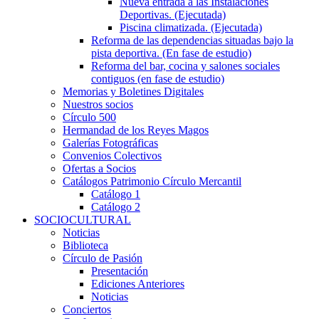
Nueva entrada a las Instalaciones
Deportivas. (Ejecutada)
Piscina climatizada. (Ejecutada)
Reforma de las dependencias situadas bajo la
pista deportiva. (En fase de estudio)
Reforma del bar, cocina y salones sociales
contiguos (en fase de estudio)
Memorias y Boletines Digitales
Nuestros socios
Círculo 500
Hermandad de los Reyes Magos
Galerías Fotográficas
Convenios Colectivos
Ofertas a Socios
Catálogos Patrimonio Círculo Mercantil
Catálogo 1
Catálogo 2
SOCIOCULTURAL
Noticias
Biblioteca
Círculo de Pasión
Presentación
Ediciones Anteriores
Noticias
Conciertos