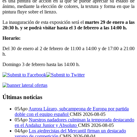
es una pintura de acción en la que se puede apreciar su estado de
ánimo, mediante la elección de colores, la textura y forma en que la
pintura fluye sobre el lienzo.
La inauguración de esta exposición será el
martes
29 de enero a las
20:30 h. y se podrá visitar hasta el 3 de febrero a las 14:00 h.
Horario:
Del 30 de enero al 2 de febrero de 11:00 a 14:00 y de 17:00 a 21:00
h.
Domingo 3 de febrero hasta las 14:00 h.
Últimas noticias
05
Ago
Aurora Lázaro, subcampeona de Europa por partida
doble con el equipo español
CMIS
2026-08-05
05
Ago
Nuestros nadadores culminan la temporada destacando
en el Andaluz Junior y Absoluto
CMIS
2026-08-05
04
Ago
Los ajedrecistas del Mercantil firman un destacado
verano de competición
CMIS
2026-08-04