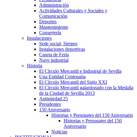
Administración
Actividades Culturales y Sociales y
Comunicación
Deportes
Mantenimiento
Conserjería
Instalaciones
Sede social, Sierpes
Instalaciones deportivas
Caseta de Feria
Nave industrial
Historia
El Círculo Mercantil e Industrial de Sevilla
Una Entidad Centenaria
El Círculo Mercantil del Siglo XXI
El Círculo Mercantil galardonado con la Medalla
de la Ciudad de Sevilla 2013
Antigüedad 25
Presidentes
150 Aniversario
Historias y Personajes del 150 Aniversario
Historias y Personajes del 150
Aniversario
Noticias