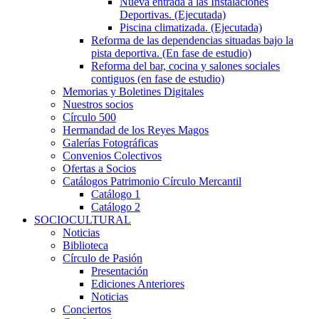
Nueva entrada a las Instalaciones
Deportivas. (Ejecutada)
Piscina climatizada. (Ejecutada)
Reforma de las dependencias situadas bajo la
pista deportiva. (En fase de estudio)
Reforma del bar, cocina y salones sociales
contiguos (en fase de estudio)
Memorias y Boletines Digitales
Nuestros socios
Círculo 500
Hermandad de los Reyes Magos
Galerías Fotográficas
Convenios Colectivos
Ofertas a Socios
Catálogos Patrimonio Círculo Mercantil
Catálogo 1
Catálogo 2
SOCIOCULTURAL
Noticias
Biblioteca
Círculo de Pasión
Presentación
Ediciones Anteriores
Noticias
Conciertos