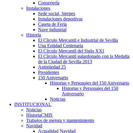
Conserjería
Instalaciones
Sede social, Sierpes
Instalaciones deportivas
Caseta de Feria
Nave industrial
Historia
El Círculo Mercantil e Industrial de Sevilla
Una Entidad Centenaria
El Círculo Mercantil del Siglo XXI
El Círculo Mercantil galardonado con la Medalla
de la Ciudad de Sevilla 2013
Antigüedad 25
Presidentes
150 Aniversario
Historias y Personajes del 150 Aniversario
Historias y Personajes del 150
Aniversario
Noticias
INSTITUCIONAL
Noticias
HistoriaCMIS
Trabajos de mejora y mantenimiento
Navidad
Actualidad Navidad