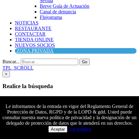
Sevilla
Breve Guía de Actuación
Canal de denuncia
Flujograma
NOTICIAS
RESTAURANTE
CONTACTAR
TIENDA ONLINE
NUEVOS SOCIOS
ZONA PRIVADA
Buscar...
Go
TPL_SCROLL
×
Realice la búsqueda
Buscar
Buscar
Le informamos de la entrada en vigor del Reglamento General de
Protección de Datos, RGPD y de la LOPD & gdd. Usted puede
Síguenos en Facebook
consultar nuestra nueva política de privacidad y la designación de un
Síguenos en Twitter
delegado de protección de datos que le atenderá en sus derechos.
Colaboradores principales
Síguenos en YouTube
Ver política
Aceptar
Síguenos en instagram