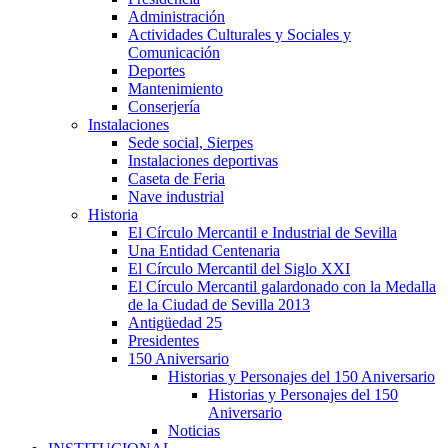
Administración
Actividades Culturales y Sociales y
Comunicación
Deportes
Mantenimiento
Conserjería
Instalaciones
Sede social, Sierpes
Instalaciones deportivas
Caseta de Feria
Nave industrial
Historia
El Círculo Mercantil e Industrial de Sevilla
Una Entidad Centenaria
El Círculo Mercantil del Siglo XXI
El Círculo Mercantil galardonado con la Medalla
de la Ciudad de Sevilla 2013
Antigüedad 25
Presidentes
150 Aniversario
Historias y Personajes del 150 Aniversario
Historias y Personajes del 150
Aniversario
Noticias