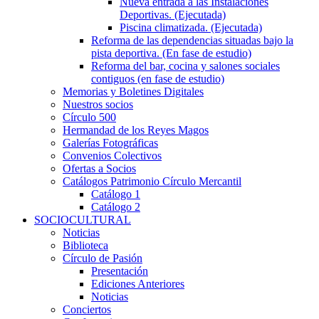
Nueva entrada a las Instalaciones
Deportivas. (Ejecutada)
Piscina climatizada. (Ejecutada)
Reforma de las dependencias situadas bajo la
pista deportiva. (En fase de estudio)
Reforma del bar, cocina y salones sociales
contiguos (en fase de estudio)
Memorias y Boletines Digitales
Nuestros socios
Círculo 500
Hermandad de los Reyes Magos
Galerías Fotográficas
Convenios Colectivos
Ofertas a Socios
Catálogos Patrimonio Círculo Mercantil
Catálogo 1
Catálogo 2
SOCIOCULTURAL
Noticias
Biblioteca
Círculo de Pasión
Presentación
Ediciones Anteriores
Noticias
Conciertos