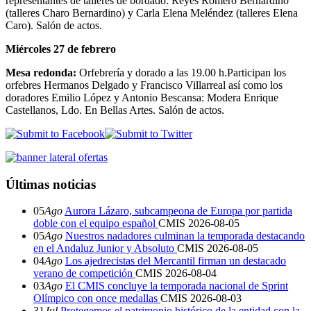
representantes de talleres de bordado: Reyes Romero Bernardino
(talleres Charo Bernardino) y Carla Elena Meléndez (talleres Elena
Caro). Salón de actos.
Miércoles 27 de febrero
Mesa redonda
:
Orfebrería y dorado a las 19.00 h.Participan los
orfebres Hermanos Delgado y Francisco Villarreal así como los
doradores Emilio López y Antonio Bescansa: Modera Enrique
Castellanos, Ldo. En Bellas Artes. Salón de actos.
Últimas noticias
05
Ago
Aurora Lázaro, subcampeona de Europa por partida
doble con el equipo español
CMIS
2026-08-05
05
Ago
Nuestros nadadores culminan la temporada destacando
en el Andaluz Junior y Absoluto
CMIS
2026-08-05
04
Ago
Los ajedrecistas del Mercantil firman un destacado
verano de competición
CMIS
2026-08-04
03
Ago
El CMIS concluye la temporada nacional de Sprint
Olímpico con once medallas
CMIS
2026-08-03
31
Jul
Protegemos el patrimonio histórico de la entidad con la