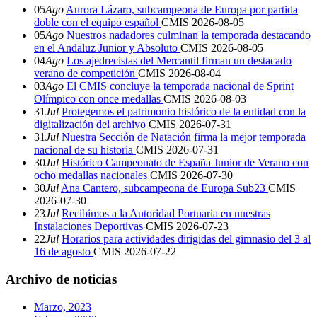
05
Ago
Aurora Lázaro, subcampeona de Europa por partida
doble con el equipo español
CMIS
2026-08-05
05
Ago
Nuestros nadadores culminan la temporada destacando
en el Andaluz Junior y Absoluto
CMIS
2026-08-05
04
Ago
Los ajedrecistas del Mercantil firman un destacado
verano de competición
CMIS
2026-08-04
03
Ago
El CMIS concluye la temporada nacional de Sprint
Olímpico con once medallas
CMIS
2026-08-03
31
Jul
Protegemos el patrimonio histórico de la entidad con la
digitalización del archivo
CMIS
2026-07-31
31
Jul
Nuestra Sección de Natación firma la mejor temporada
nacional de su historia
CMIS
2026-07-31
30
Jul
Histórico Campeonato de España Junior de Verano con
ocho medallas nacionales
CMIS
2026-07-30
30
Jul
Ana Cantero, subcampeona de Europa Sub23
CMIS
2026-07-30
23
Jul
Recibimos a la Autoridad Portuaria en nuestras
Instalaciones Deportivas
CMIS
2026-07-23
22
Jul
Horarios para actividades dirigidas del gimnasio del 3 al
16 de agosto
CMIS
2026-07-22
Archivo de noticias
Marzo, 2023