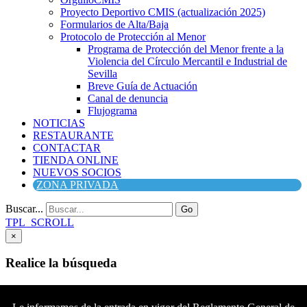
Proyecto Deportivo CMIS (actualización 2025)
Formularios de Alta/Baja
Protocolo de Protección al Menor
Programa de Protección del Menor frente a la
Violencia del Círculo Mercantil e Industrial de
Sevilla
Breve Guía de Actuación
Canal de denuncia
Flujograma
NOTICIAS
RESTAURANTE
CONTACTAR
TIENDA ONLINE
NUEVOS SOCIOS
ZONA PRIVADA
Buscar...
Go
TPL_SCROLL
×
Realice la búsqueda
Buscar
Buscar