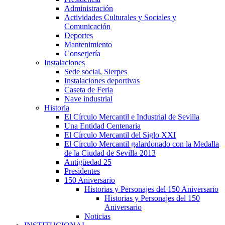
Administración
Actividades Culturales y Sociales y
Comunicación
Deportes
Mantenimiento
Conserjería
Instalaciones
Sede social, Sierpes
Instalaciones deportivas
Caseta de Feria
Nave industrial
Historia
El Círculo Mercantil e Industrial de Sevilla
Una Entidad Centenaria
El Círculo Mercantil del Siglo XXI
El Círculo Mercantil galardonado con la Medalla
de la Ciudad de Sevilla 2013
Antigüedad 25
Presidentes
150 Aniversario
Historias y Personajes del 150 Aniversario
Historias y Personajes del 150
Aniversario
Noticias