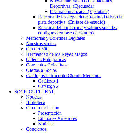
Nueva entrada a las Instalaciones
Deportivas. (Ejecutada)
Piscina climatizada. (Ejecutada)
Reforma de las dependencias situadas bajo la
pista deportiva. (En fase de estudio)
Reforma del bar, cocina y salones sociales
contiguos (en fase de estudio)
Memorias y Boletines Digitales
Nuestros socios
Círculo 500
Hermandad de los Reyes Magos
Galerías Fotográficas
Convenios Colectivos
Ofertas a Socios
Catálogos Patrimonio Círculo Mercantil
Catálogo 1
Catálogo 2
SOCIOCULTURAL
Noticias
Biblioteca
Círculo de Pasión
Presentación
Ediciones Anteriores
Noticias
Conciertos