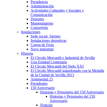
Presidencia
Administración
Actividades Culturales y Sociales y
Comunicación
Deportes
Mantenimiento
Conserjería
Instalaciones
Sede social, Sierpes
Instalaciones deportivas
Caseta de Feria
Nave industrial
Historia
El Círculo Mercantil e Industrial de Sevilla
Una Entidad Centenaria
El Círculo Mercantil del Siglo XXI
El Círculo Mercantil galardonado con la Medalla
de la Ciudad de Sevilla 2013
Antigüedad 25
Presidentes
150 Aniversario
Historias y Personajes del 150 Aniversario
Historias y Personajes del 150
Aniversario
Noticias