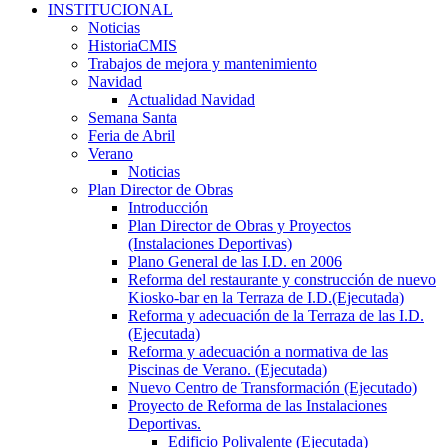
INSTITUCIONAL
Noticias
HistoriaCMIS
Trabajos de mejora y mantenimiento
Navidad
Actualidad Navidad
Semana Santa
Feria de Abril
Verano
Noticias
Plan Director de Obras
Introducción
Plan Director de Obras y Proyectos
(Instalaciones Deportivas)
Plano General de las I.D. en 2006
Reforma del restaurante y construcción de nuevo
Kiosko-bar en la Terraza de I.D.(Ejecutada)
Reforma y adecuación de la Terraza de las I.D.
(Ejecutada)
Reforma y adecuación a normativa de las
Piscinas de Verano. (Ejecutada)
Nuevo Centro de Transformación (Ejecutado)
Proyecto de Reforma de las Instalaciones
Deportivas.
Edificio Polivalente (Ejecutada)