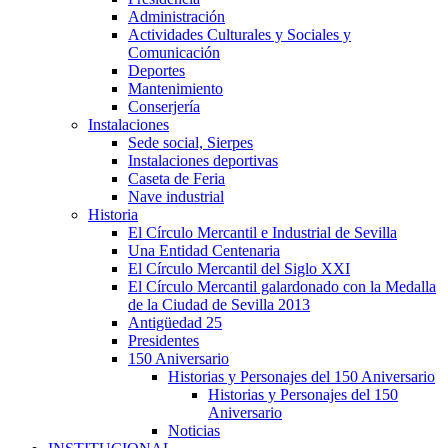
Administración
Actividades Culturales y Sociales y
Comunicación
Deportes
Mantenimiento
Conserjería
Instalaciones
Sede social, Sierpes
Instalaciones deportivas
Caseta de Feria
Nave industrial
Historia
El Círculo Mercantil e Industrial de Sevilla
Una Entidad Centenaria
El Círculo Mercantil del Siglo XXI
El Círculo Mercantil galardonado con la Medalla
de la Ciudad de Sevilla 2013
Antigüedad 25
Presidentes
150 Aniversario
Historias y Personajes del 150 Aniversario
Historias y Personajes del 150
Aniversario
Noticias