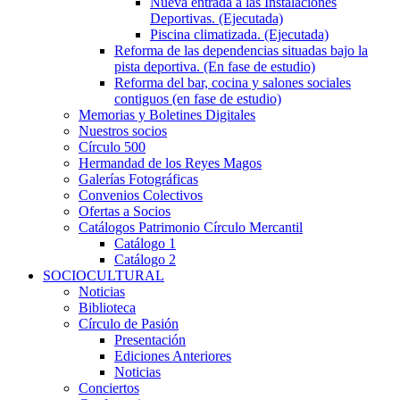
Nueva entrada a las Instalaciones
Deportivas. (Ejecutada)
Piscina climatizada. (Ejecutada)
Reforma de las dependencias situadas bajo la
pista deportiva. (En fase de estudio)
Reforma del bar, cocina y salones sociales
contiguos (en fase de estudio)
Memorias y Boletines Digitales
Nuestros socios
Círculo 500
Hermandad de los Reyes Magos
Galerías Fotográficas
Convenios Colectivos
Ofertas a Socios
Catálogos Patrimonio Círculo Mercantil
Catálogo 1
Catálogo 2
SOCIOCULTURAL
Noticias
Biblioteca
Círculo de Pasión
Presentación
Ediciones Anteriores
Noticias
Conciertos