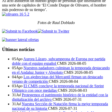
Al acto asistieron un nutrido grupo de personas que disfrutaron de
una serie de capítulos de ‘El Conde Duque de Olivares, el hombre
más poderoso de su tiempo’.
Fotos de Raul Doblado
Últimas noticias
05
Ago
Aurora Lázaro, subcampeona de Europa por partida
doble con el equipo español
CMIS
2026-08-05
05
Ago
Nuestros nadadores culminan la temporada destacando
en el Andaluz Junior y Absoluto
CMIS
2026-08-05
04
Ago
Los ajedrecistas del Mercantil firman un destacado
verano de competición
CMIS
2026-08-04
03
Ago
El CMIS concluye la temporada nacional de Sprint
Olímpico con once medallas
CMIS
2026-08-03
31
Jul
Protegemos el patrimonio histórico de la entidad con la
digitalización del archivo
CMIS
2026-07-31
31
Jul
Nuestra Sección de Natación firma la mejor temporada
nacional de su historia
CMIS
2026-07-31