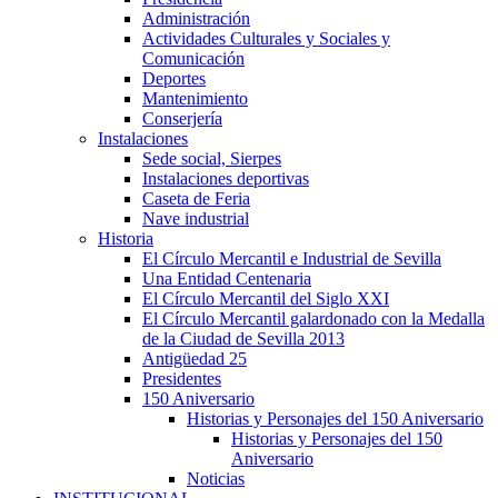
Administración
Actividades Culturales y Sociales y
Comunicación
Deportes
Mantenimiento
Conserjería
Instalaciones
Sede social, Sierpes
Instalaciones deportivas
Caseta de Feria
Nave industrial
Historia
El Círculo Mercantil e Industrial de Sevilla
Una Entidad Centenaria
El Círculo Mercantil del Siglo XXI
El Círculo Mercantil galardonado con la Medalla
de la Ciudad de Sevilla 2013
Antigüedad 25
Presidentes
150 Aniversario
Historias y Personajes del 150 Aniversario
Historias y Personajes del 150
Aniversario
Noticias