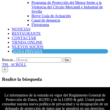
Programa de Protección del Menor frente a la
Violencia del Círculo Mercantil e Industrial de
Sevilla
Breve Guía de Actuación
Canal de denuncia
Flujograma
NOTICIAS
RESTAURANTE
CONTACTAR
TIENDA ONLINE
NUEVOS SOCIOS
ZONA PRIVADA
Buscar...
Go
TPL_SCROLL
×
Realice la búsqueda
Buscar
Buscar
Le informamos de la entrada en vigor del Reglamento General de
Protección de Datos, RGPD y de la LOPD & gdd. Usted puede
Síguenos en Facebook
consultar nuestra nueva política de privacidad y la designación de un
Síguenos en Twitter
delegado de protección de datos que le atenderá en sus derechos.