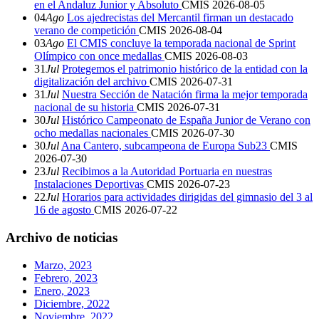
en el Andaluz Junior y Absoluto
CMIS
2026-08-05
04
Ago
Los ajedrecistas del Mercantil firman un destacado
verano de competición
CMIS
2026-08-04
03
Ago
El CMIS concluye la temporada nacional de Sprint
Olímpico con once medallas
CMIS
2026-08-03
31
Jul
Protegemos el patrimonio histórico de la entidad con la
digitalización del archivo
CMIS
2026-07-31
31
Jul
Nuestra Sección de Natación firma la mejor temporada
nacional de su historia
CMIS
2026-07-31
30
Jul
Histórico Campeonato de España Junior de Verano con
ocho medallas nacionales
CMIS
2026-07-30
30
Jul
Ana Cantero, subcampeona de Europa Sub23
CMIS
2026-07-30
23
Jul
Recibimos a la Autoridad Portuaria en nuestras
Instalaciones Deportivas
CMIS
2026-07-23
22
Jul
Horarios para actividades dirigidas del gimnasio del 3 al
16 de agosto
CMIS
2026-07-22
Archivo de noticias
Marzo, 2023
Febrero, 2023
Enero, 2023
Diciembre, 2022
Noviembre, 2022