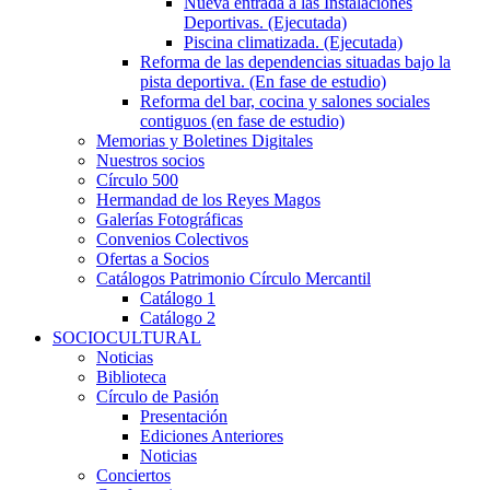
Nueva entrada a las Instalaciones
Deportivas. (Ejecutada)
Piscina climatizada. (Ejecutada)
Reforma de las dependencias situadas bajo la
pista deportiva. (En fase de estudio)
Reforma del bar, cocina y salones sociales
contiguos (en fase de estudio)
Memorias y Boletines Digitales
Nuestros socios
Círculo 500
Hermandad de los Reyes Magos
Galerías Fotográficas
Convenios Colectivos
Ofertas a Socios
Catálogos Patrimonio Círculo Mercantil
Catálogo 1
Catálogo 2
SOCIOCULTURAL
Noticias
Biblioteca
Círculo de Pasión
Presentación
Ediciones Anteriores
Noticias
Conciertos