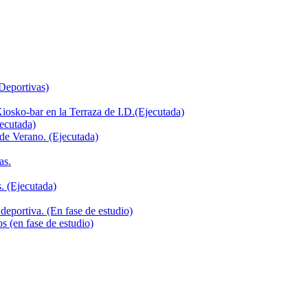
 Deportivas)
iosko-bar en la Terraza de I.D.(Ejecutada)
jecutada)
de Verano. (Ejecutada)
as.
. (Ejecutada)
deportiva. (En fase de estudio)
s (en fase de estudio)