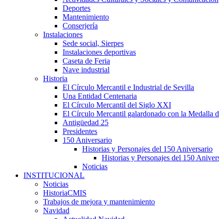
Deportes
Mantenimiento
Conserjería
Instalaciones
Sede social, Sierpes
Instalaciones deportivas
Caseta de Feria
Nave industrial
Historia
El Círculo Mercantil e Industrial de Sevilla
Una Entidad Centenaria
El Círculo Mercantil del Siglo XXI
El Círculo Mercantil galardonado con la Medalla d
Antigüedad 25
Presidentes
150 Aniversario
Historias y Personajes del 150 Aniversario
Historias y Personajes del 150 Aniver
Noticias
INSTITUCIONAL
Noticias
HistoriaCMIS
Trabajos de mejora y mantenimiento
Navidad