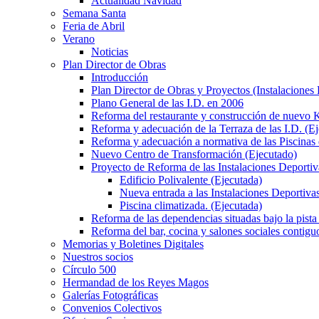
Actualidad Navidad
Semana Santa
Feria de Abril
Verano
Noticias
Plan Director de Obras
Introducción
Plan Director de Obras y Proyectos (Instalaciones
Plano General de las I.D. en 2006
Reforma del restaurante y construcción de nuevo K
Reforma y adecuación de la Terraza de las I.D. (E
Reforma y adecuación a normativa de las Piscinas 
Nuevo Centro de Transformación (Ejecutado)
Proyecto de Reforma de las Instalaciones Deportiv
Edificio Polivalente (Ejecutada)
Nueva entrada a las Instalaciones Deportivas
Piscina climatizada. (Ejecutada)
Reforma de las dependencias situadas bajo la pista 
Reforma del bar, cocina y salones sociales contiguo
Memorias y Boletines Digitales
Nuestros socios
Círculo 500
Hermandad de los Reyes Magos
Galerías Fotográficas
Convenios Colectivos