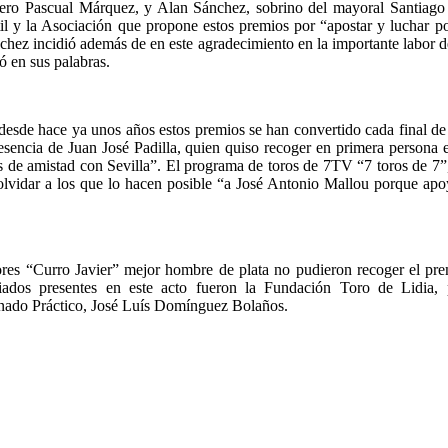
orero Pascual Márquez, y Alan Sánchez, sobrino del mayoral Santiago 
 y la Asociación que propone estos premios por “apostar y luchar po
nchez incidió además de en este agradecimiento en la importante labor d
ó en sus palabras.
esde hace ya unos años estos premios se han convertido cada final de o
esencia de Juan José Padilla, quien quiso recoger en primera persona e
zos de amistad con Sevilla”. El programa de toros de 7TV “7 toros de 7
n olvidar a los que lo hacen posible “a José Antonio Mallou porque apo
ores “Curro Javier” mejor hombre de plata no pudieron recoger el pre
miados presentes en este acto fueron la Fundación Toro de Lidia,
ionado Práctico, José Luís Domínguez Bolaños.