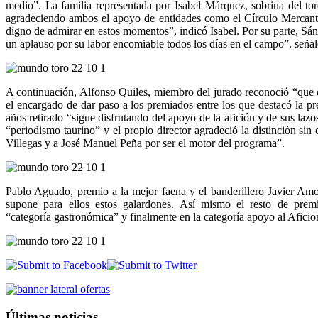
medio”. La familia representada por Isabel Márquez, sobrina del t
agradeciendo ambos el apoyo de entidades como el Círculo Mercantil
digno de admirar en estos momentos”, indicó Isabel. Por su parte, Sá
un aplauso por su labor encomiable todos los días en el campo”, señal
A continuación, Alfonso Quiles, miembro del jurado reconoció “que d
el encargado de dar paso a los premiados entre los que destacó la pr
años retirado “sigue disfrutando del apoyo de la afición y de sus la
“periodismo taurino” y el propio director agradeció la distinción si
Villegas y a José Manuel Peña por ser el motor del programa”.
Pablo Aguado, premio a la mejor faena y el banderillero Javier Am
supone para ellos estos galardones. Así mismo el resto de pre
“categoría gastronómica” y finalmente en la categoría apoyo al Afic
Últimas noticias