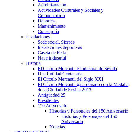
Administración
Actividades Culturales y Sociales y
Comunicación
Deportes
Mantenimiento
Conserjería
Instalaciones
Sede social, Sierpes
Instalaciones deportivas
Caseta de Feria
Nave industrial
Historia
El Círculo Mercantil e Industrial de Sevilla
Una Entidad Centenaria
El Círculo Mercantil del Siglo XXI
El Círculo Mercantil galardonado con la Medalla
de la Ciudad de Sevilla 2013
Antigüedad 25
Presidentes
150 Aniversario
Historias y Personajes del 150 Aniversario
Historias y Personajes del 150
Aniversario
Noticias