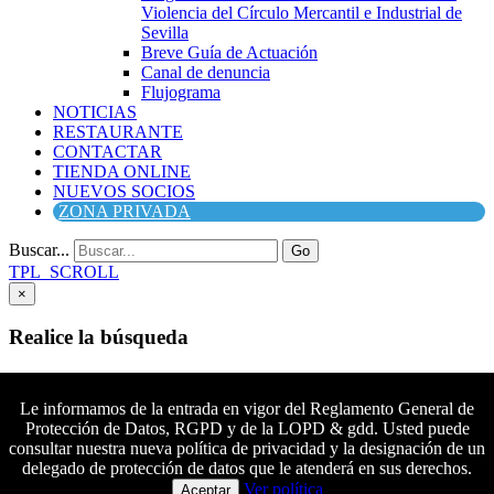
Violencia del Círculo Mercantil e Industrial de
Sevilla
Breve Guía de Actuación
Canal de denuncia
Flujograma
NOTICIAS
RESTAURANTE
CONTACTAR
TIENDA ONLINE
NUEVOS SOCIOS
ZONA PRIVADA
Buscar...
Go
TPL_SCROLL
×
Realice la búsqueda
Buscar
Buscar
Le informamos de la entrada en vigor del Reglamento General de
Protección de Datos, RGPD y de la LOPD & gdd. Usted puede
Síguenos en Facebook
consultar nuestra nueva política de privacidad y la designación de un
Síguenos en Twitter
delegado de protección de datos que le atenderá en sus derechos.
Colaboradores principales
Síguenos en YouTube
Ver política
Aceptar