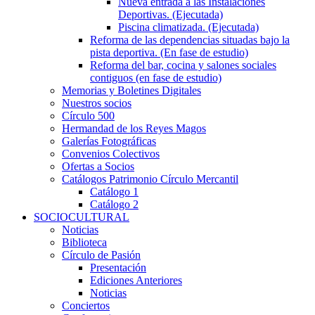
Nueva entrada a las Instalaciones
Deportivas. (Ejecutada)
Piscina climatizada. (Ejecutada)
Reforma de las dependencias situadas bajo la
pista deportiva. (En fase de estudio)
Reforma del bar, cocina y salones sociales
contiguos (en fase de estudio)
Memorias y Boletines Digitales
Nuestros socios
Círculo 500
Hermandad de los Reyes Magos
Galerías Fotográficas
Convenios Colectivos
Ofertas a Socios
Catálogos Patrimonio Círculo Mercantil
Catálogo 1
Catálogo 2
SOCIOCULTURAL
Noticias
Biblioteca
Círculo de Pasión
Presentación
Ediciones Anteriores
Noticias
Conciertos