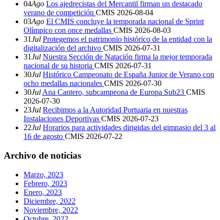
04
Ago
Los ajedrecistas del Mercantil firman un destacado
verano de competición
CMIS
2026-08-04
03
Ago
El CMIS concluye la temporada nacional de Sprint
Olímpico con once medallas
CMIS
2026-08-03
31
Jul
Protegemos el patrimonio histórico de la entidad con la
digitalización del archivo
CMIS
2026-07-31
31
Jul
Nuestra Sección de Natación firma la mejor temporada
nacional de su historia
CMIS
2026-07-31
30
Jul
Histórico Campeonato de España Junior de Verano con
ocho medallas nacionales
CMIS
2026-07-30
30
Jul
Ana Cantero, subcampeona de Europa Sub23
CMIS
2026-07-30
23
Jul
Recibimos a la Autoridad Portuaria en nuestras
Instalaciones Deportivas
CMIS
2026-07-23
22
Jul
Horarios para actividades dirigidas del gimnasio del 3 al
16 de agosto
CMIS
2026-07-22
Archivo de noticias
Marzo, 2023
Febrero, 2023
Enero, 2023
Diciembre, 2022
Noviembre, 2022
Octubre, 2022