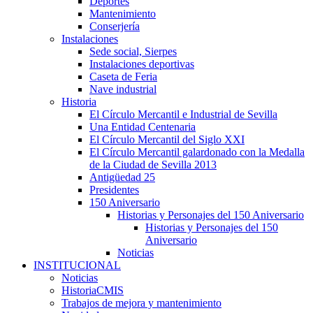
Deportes
Mantenimiento
Conserjería
Instalaciones
Sede social, Sierpes
Instalaciones deportivas
Caseta de Feria
Nave industrial
Historia
El Círculo Mercantil e Industrial de Sevilla
Una Entidad Centenaria
El Círculo Mercantil del Siglo XXI
El Círculo Mercantil galardonado con la Medalla
de la Ciudad de Sevilla 2013
Antigüedad 25
Presidentes
150 Aniversario
Historias y Personajes del 150 Aniversario
Historias y Personajes del 150
Aniversario
Noticias
INSTITUCIONAL
Noticias
HistoriaCMIS
Trabajos de mejora y mantenimiento