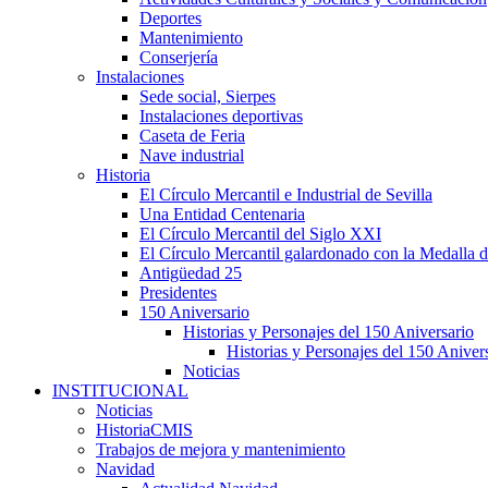
Deportes
Mantenimiento
Conserjería
Instalaciones
Sede social, Sierpes
Instalaciones deportivas
Caseta de Feria
Nave industrial
Historia
El Círculo Mercantil e Industrial de Sevilla
Una Entidad Centenaria
El Círculo Mercantil del Siglo XXI
El Círculo Mercantil galardonado con la Medalla d
Antigüedad 25
Presidentes
150 Aniversario
Historias y Personajes del 150 Aniversario
Historias y Personajes del 150 Aniver
Noticias
INSTITUCIONAL
Noticias
HistoriaCMIS
Trabajos de mejora y mantenimiento
Navidad