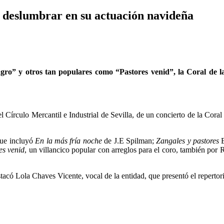
a deslumbrar en su actuación navideña
agro” y otros tan populares como “Pastores venid”, la Coral de la
el Círculo Mercantil e Industrial de Sevilla, de un concierto de la Cora
 que incluyó
En la más fría noche
de J.E Spilman;
Zangales y pastores
E
es venid
, un villancico popular con arreglos para el coro, también po
stacó Lola Chaves Vicente, vocal de la entidad, que presentó el reperto