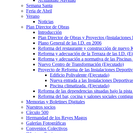
Actualidad Navidad
Semana Santa
Feria de Abril
Verano
Noticias
Plan Director de Obras
Introducción
Plan Director de Obras y Proyectos (Instalaciones
Plano General de las I.D. en 2006
Reforma del restaurante y construcción de nuevo K
Reforma y adecuación de la Terraza de las I.D. (E
Reforma y adecuación a normativa de las Piscinas 
Nuevo Centro de Transformación (Ejecutado)
Proyecto de Reforma de las Instalaciones Deportiv
Edificio Polivalente (Ejecutada)
Nueva entrada a las Instalaciones Deportivas
Piscina climatizada. (Ejecutada)
Reforma de las dependencias situadas bajo la pista 
Reforma del bar, cocina y salones sociales contiguo
Memorias y Boletines Digitales
Nuestros socios
Círculo 500
Hermandad de los Reyes Magos
Galerías Fotográficas
Convenios Colectivos