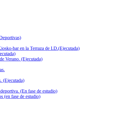
 Deportivas)
iosko-bar en la Terraza de I.D.(Ejecutada)
jecutada)
de Verano. (Ejecutada)
as.
. (Ejecutada)
deportiva. (En fase de estudio)
s (en fase de estudio)