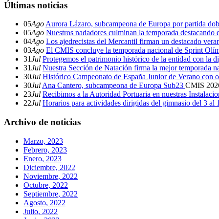
Últimas noticias
05
Ago
Aurora Lázaro, subcampeona de Europa por partida dob
05
Ago
Nuestros nadadores culminan la temporada destacando 
04
Ago
Los ajedrecistas del Mercantil firman un destacado ver
03
Ago
El CMIS concluye la temporada nacional de Sprint Olí
31
Jul
Protegemos el patrimonio histórico de la entidad con la d
31
Jul
Nuestra Sección de Natación firma la mejor temporada na
30
Jul
Histórico Campeonato de España Junior de Verano con o
30
Jul
Ana Cantero, subcampeona de Europa Sub23
CMIS
202
23
Jul
Recibimos a la Autoridad Portuaria en nuestras Instalaci
22
Jul
Horarios para actividades dirigidas del gimnasio del 3 al
Archivo de noticias
Marzo, 2023
Febrero, 2023
Enero, 2023
Diciembre, 2022
Noviembre, 2022
Octubre, 2022
Septiembre, 2022
Agosto, 2022
Julio, 2022