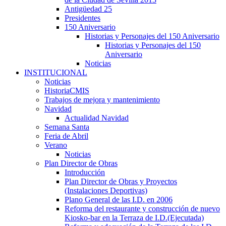
Antigüedad 25
Presidentes
150 Aniversario
Historias y Personajes del 150 Aniversario
Historias y Personajes del 150
Aniversario
Noticias
INSTITUCIONAL
Noticias
HistoriaCMIS
Trabajos de mejora y mantenimiento
Navidad
Actualidad Navidad
Semana Santa
Feria de Abril
Verano
Noticias
Plan Director de Obras
Introducción
Plan Director de Obras y Proyectos
(Instalaciones Deportivas)
Plano General de las I.D. en 2006
Reforma del restaurante y construcción de nuevo
Kiosko-bar en la Terraza de I.D.(Ejecutada)