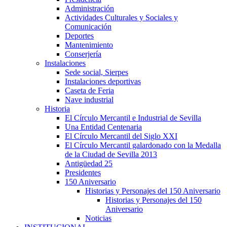
Administración
Actividades Culturales y Sociales y
Comunicación
Deportes
Mantenimiento
Conserjería
Instalaciones
Sede social, Sierpes
Instalaciones deportivas
Caseta de Feria
Nave industrial
Historia
El Círculo Mercantil e Industrial de Sevilla
Una Entidad Centenaria
El Círculo Mercantil del Siglo XXI
El Círculo Mercantil galardonado con la Medalla
de la Ciudad de Sevilla 2013
Antigüedad 25
Presidentes
150 Aniversario
Historias y Personajes del 150 Aniversario
Historias y Personajes del 150
Aniversario
Noticias