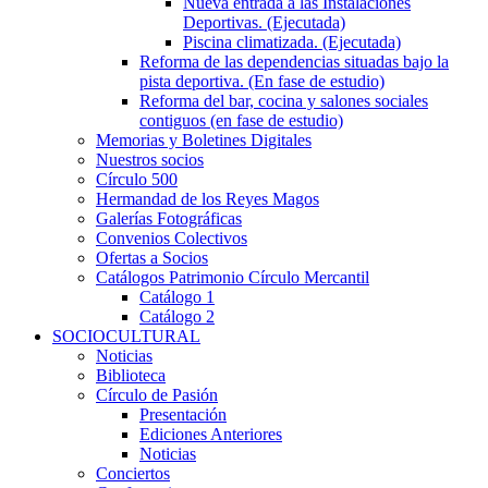
Nueva entrada a las Instalaciones
Deportivas. (Ejecutada)
Piscina climatizada. (Ejecutada)
Reforma de las dependencias situadas bajo la
pista deportiva. (En fase de estudio)
Reforma del bar, cocina y salones sociales
contiguos (en fase de estudio)
Memorias y Boletines Digitales
Nuestros socios
Círculo 500
Hermandad de los Reyes Magos
Galerías Fotográficas
Convenios Colectivos
Ofertas a Socios
Catálogos Patrimonio Círculo Mercantil
Catálogo 1
Catálogo 2
SOCIOCULTURAL
Noticias
Biblioteca
Círculo de Pasión
Presentación
Ediciones Anteriores
Noticias
Conciertos