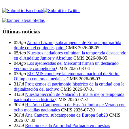
Últimas noticias
05
Ago
Aurora Lázaro, subcampeona de Europa por partida
doble con el equipo español
CMIS
2026-08-05
05
Ago
Nuestros nadadores culminan la temporada destacando
en el Andaluz Junior y Absoluto
CMIS
2026-08-05
04
Ago
Los ajedrecistas del Mercantil firman un destacado
verano de competición
CMIS
2026-08-04
03
Ago
El CMIS concluye la temporada nacional de Sprint
Olímpico con once medallas
CMIS
2026-08-03
31
Jul
Protegemos el patrimonio histórico de la entidad con la
digitalización del archivo
CMIS
2026-07-31
31
Jul
Nuestra Sección de Natación firma la mejor temporada
nacional de su historia
CMIS
2026-07-31
30
Jul
Histórico Campeonato de España Junior de Verano con
ocho medallas nacionales
CMIS
2026-07-30
30
Jul
Ana Cantero, subcampeona de Europa Sub23
CMIS
2026-07-30
23
Jul
Recibimos a la Autoridad Portuaria en nuestras