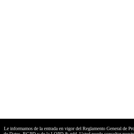
Le informamos de la entrada en vigor del Reglamento General de Pr
de Datos, RGPD y de la LOPD & gdd. Usted puede consultar nuestr