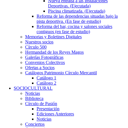
Nueva entrada a las Instalaciones
Deportivas. (Ejecutada)
Piscina climatizada. (Ejecutada)
Reforma de las dependencias situadas bajo la
pista deportiva. (En fase de estudio)
Reforma del bar, cocina y salones sociales
contiguos (en fase de estudio)
Memorias y Boletines Digitales
Nuestros socios
Círculo 500
Hermandad de los Reyes Magos
Galerías Fotográficas
Convenios Colectivos
Ofertas a Socios
Catálogos Patrimonio Círculo Mercantil
Catálogo 1
Catálogo 2
SOCIOCULTURAL
Noticias
Biblioteca
Círculo de Pasión
Presentación
Ediciones Anteriores
Noticias
Conciertos