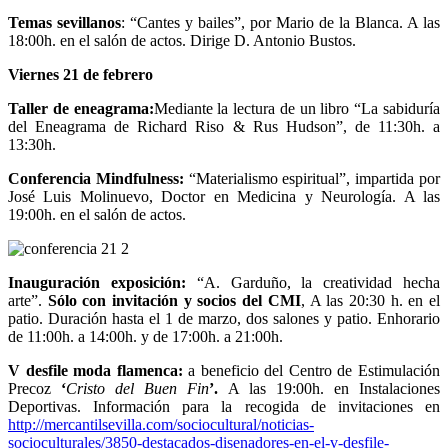
Temas sevillanos
: “Cantes y bailes”, por Mario de la Blanca. A las
18:00h. en el salón de actos. Dirige D. Antonio Bustos.
Viernes 21 de febrero
Taller de eneagrama
:
Mediante la lectura de un libro “La sabiduría
del Eneagrama de Richard Riso & Rus Hudson”, de 11:30h. a
13:30h.
Conferencia Mindfulness
:
“Materialismo espiritual”, impartida por
José Luis Molinuevo, Doctor en Medicina y Neurología. A las
19:00h. en el salón de actos.
Inauguración exposición:
“A. Garduño, la creatividad hecha
arte”.
Sólo con invitación y socios del CMI
, A las 20:30 h. en el
patio. Duración hasta el 1 de marzo, dos salones y patio. Enhorario
de 11:00h. a 14:00h. y de 17:00h. a 21:00h.
V desfile moda flamenca:
a beneficio del Centro de Estimulación
Precoz
‘
Cristo del Buen Fin
’.
A las 19:00h. en Instalaciones
Deportivas. Información para la recogida de invitaciones en
http://mercantilsevilla.com/sociocultural/noticias-
socioculturales/3850-destacados-disenadores-en-el-v-desfile-