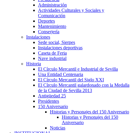
Administración
Actividades Culturales y Sociales y
Comunicación
Deportes
Mantenimiento
Conserjería
Instalaciones
Sede social, Sierpes
Instalaciones deportivas
Caseta de Feria
Nave industrial
Historia
El Círculo Mercantil e Industrial de Sevilla
Una Entidad Centenaria
El Círculo Mercantil del Siglo XXI
El Círculo Mercantil galardonado con la Medalla
de la Ciudad de Sevilla 2013
Antigüedad 25
Presidentes
150 Aniversario
Historias y Personajes del 150 Aniversario
Historias y Personajes del 150
Aniversario
Noticias