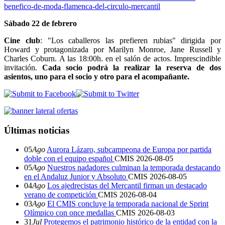
benefico-de-moda-flamenca-del-circulo-mercantil
Sábado 22 de febrero
Cine club
: "Los caballeros las prefieren rubias" dirigida por
Howard y protagonizada por Marilyn Monroe, Jane Russell y
Charles Coburn. A las 18:00h. en el salón de actos. Imprescindible
invitación.
Cada socio podrá la realizar la reserva de dos
asientos, uno para el socio y otro para el acompañante.
Últimas noticias
05
Ago
Aurora Lázaro, subcampeona de Europa por partida
doble con el equipo español
CMIS
2026-08-05
05
Ago
Nuestros nadadores culminan la temporada destacando
en el Andaluz Junior y Absoluto
CMIS
2026-08-05
04
Ago
Los ajedrecistas del Mercantil firman un destacado
verano de competición
CMIS
2026-08-04
03
Ago
El CMIS concluye la temporada nacional de Sprint
Olímpico con once medallas
CMIS
2026-08-03
31
Jul
Protegemos el patrimonio histórico de la entidad con la